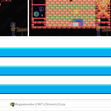
Megamitensho (1987) (Telenet) (J).zip