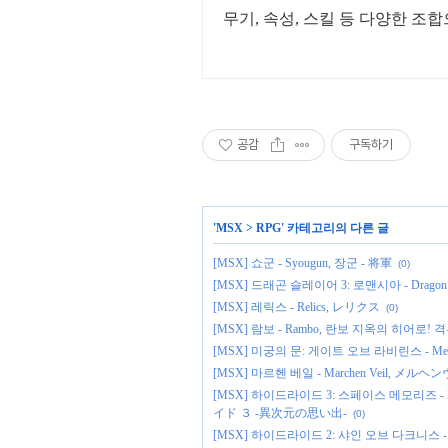
무기, 속성, 스킬 등 다양한 조
공감
구독하기
'
MSX
>
RPG
' 카테고리의 다른 글
[MSX] 쇼군 - Syougun, 장군 - 将軍
(0)
[MSX] 드래곤 슬레이어 3: 로맨시아 - Dragon Sl
[MSX] 레릭스 - Relics, レリクス
(0)
[MSX] 람보 - Rambo, 란보 지옥의 히
[MSX] 미궁의 문: 게이트 오브 라비린스 - Meikyu no 
[MSX] 마르헨 베일 - Marchen Veil, メルヘ
[MSX] 하이드라이드 3: 스페이스 메모리즈 - Hyd
イド ３ -異次元の思い出-
(0)
[MSX] 하이드라이드 2: 샤인 오브 다크니스 - Hy