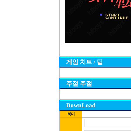
게임 치트 / 팁
주절 주절
DownLoad
북미