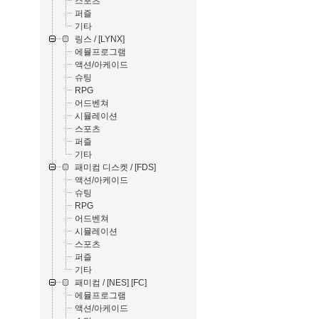
스포츠
퍼즐
기타
링스 / [LYNX]
에뮬프로그램
액션/아케이드
슈팅
RPG
어드벤쳐
시뮬레이션
스포츠
퍼즐
기타
패미컴 디스켓 / [FDS]
액션/아케이드
슈팅
RPG
어드벤쳐
시뮬레이션
스포츠
퍼즐
기타
패미컴 / [NES] [FC]
에뮬프로그램
액션/아케이드