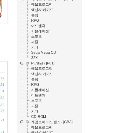
에뮬프로그램
액션/아케이드
슈팅
RPG
어드벤쳐
시뮬레이션
스포츠
퍼즐
기타
Sega Mega CD
32X
PC엔진 / [PCE]
에뮬프로그램
액션/아케이드
.02
슈팅
RPG
.31
시뮬레이션
.31
어드벤쳐
.30
스포츠
.28
퍼즐
.28
기타
CD-ROM
.21
게임보이 어드밴스 / [GBA]
에뮬프로그램
.21
액션/아케이드