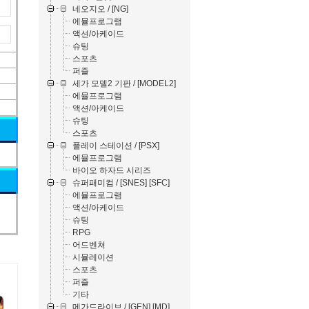
네오지오 / [NG]
에뮬프로그램
액션/아케이드
슈팅
스포츠
퍼즐
세가 모델2 기판 / [MODEL2]
에뮬프로그램
액션/아케이드
슈팅
스포츠
플레이 스테이션 / [PSX]
에뮬프로그램
바이오 하자드 시리즈
슈퍼패미컴 / [SNES] [SFC]
에뮬프로그램
액션/아케이드
슈팅
RPG
어드벤쳐
시뮬레이션
스포츠
퍼즐
기타
메가드라이브 / [GEN] [MD]