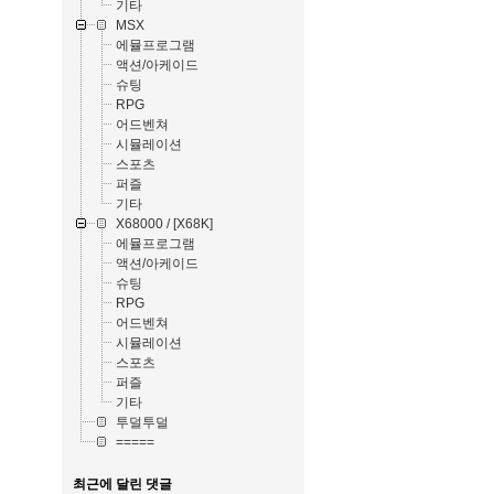
기타
MSX
에뮬프로그램
액션/아케이드
슈팅
RPG
어드벤쳐
시뮬레이션
스포츠
퍼즐
기타
X68000 / [X68K]
에뮬프로그램
액션/아케이드
슈팅
RPG
어드벤쳐
시뮬레이션
스포츠
퍼즐
기타
투덜투덜
=====
최근에 달린 댓글