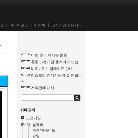
그
미디어로그
방명록
고전게임 잡동사니
生
비번 문의 하시는 분들
흔한 고전게임 갤러리의 모습
비기 / 묘수 업데이트 안내
티스토리 검색기능이 잘 안됩니
다.
저작권에 대해
카테고리
고전게임
컴퓨터
액션/아케이드
슈팅