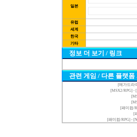
일본
유럽
세계
한국
기타
정보 더 보기 / 링크
관련 게임 / 다른 플랫폼
[메가드라이브/
[MSX2/RPG] - 
[M
[M
[패미컴/RP
[
[패미컴/RPG] - [N