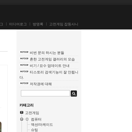
그
미디어로그
방명록
고전게임 잡동사니
비번 문의 하시는 분들
흔한 고전게임 갤러리의 모습
비기 / 묘수 업데이트 안내
티스토리 검색기능이 잘 안됩니
다.
저작권에 대해
카테고리
고전게임
컴퓨터
액션/아케이드
슈팅