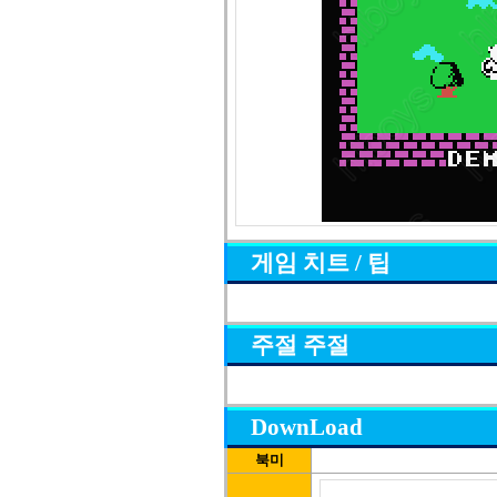
게임 치트 / 팁
주절 주절
DownLoad
북미