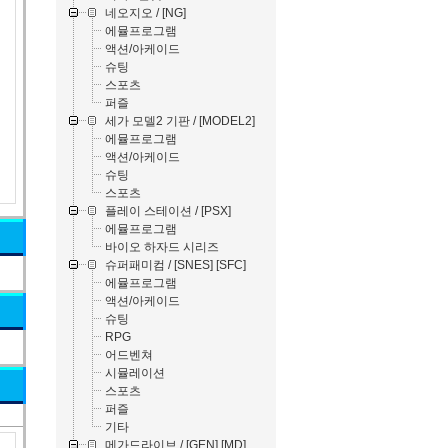
네오지오 / [NG]
에뮬프로그램
액션/아케이드
슈팅
스포츠
퍼즐
세가 모델2 기판 / [MODEL2]
에뮬프로그램
액션/아케이드
슈팅
스포츠
플레이 스테이션 / [PSX]
에뮬프로그램
바이오 하자드 시리즈
슈퍼패미컴 / [SNES] [SFC]
에뮬프로그램
액션/아케이드
슈팅
RPG
어드벤쳐
시뮬레이션
스포츠
퍼즐
기타
메가드라이브 / [GEN] [MD]