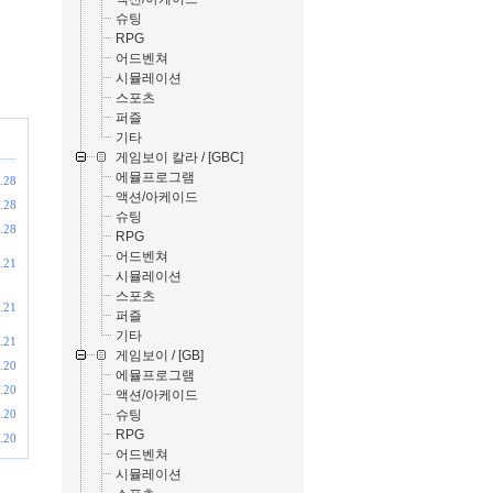
슈팅
RPG
어드벤쳐
시뮬레이션
스포츠
퍼즐
기타
게임보이 칼라 / [GBC]
에뮬프로그램
.28
액션/아케이드
.28
슈팅
.28
RPG
어드벤쳐
.21
시뮬레이션
스포츠
.21
퍼즐
기타
.21
게임보이 / [GB]
.20
에뮬프로그램
.20
액션/아케이드
슈팅
.20
RPG
.20
어드벤쳐
시뮬레이션