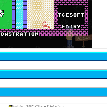
Hydlide 1 (1985) (T&amp;E Soft) (J).zip