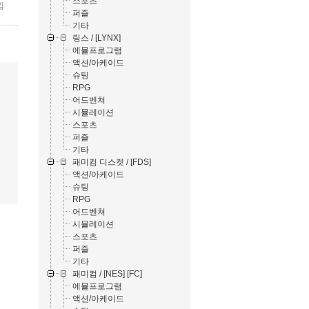
스포츠
낌
퍼즐
기타
링스 / [LYNX]
에뮬프로그램
액션/아케이드
슈팅
RPG
어드벤쳐
시뮬레이션
스포츠
퍼즐
기타
패미컴 디스켓 / [FDS]
액션/아케이드
슈팅
RPG
어드벤쳐
시뮬레이션
스포츠
퍼즐
기타
패미컴 / [NES] [FC]
에뮬프로그램
액션/아케이드