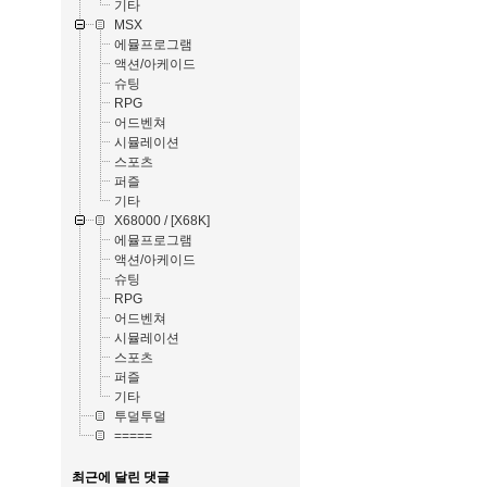
기타
MSX
에뮬프로그램
액션/아케이드
슈팅
RPG
어드벤쳐
시뮬레이션
스포츠
퍼즐
기타
X68000 / [X68K]
에뮬프로그램
액션/아케이드
슈팅
RPG
어드벤쳐
시뮬레이션
스포츠
퍼즐
기타
투덜투덜
=====
최근에 달린 댓글