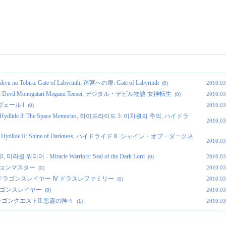
Tobira: Gate of Labyrinth, 迷宮への扉: Gate of Labyrinth
2010.03
(0)
 Devil Monogatari Megami Tensei, デジタル・デビル物語 女神転生
2010.03
(0)
ンヴェール Ⅰ
2010.03
(0)
lide 3: The Space Memories, 하이드라이드 3: 이차원의 추억, ハイドラ
2010.03
dlide II: Shine of Darkness, ハイドライド Ⅱ -シャイン・オブ・ダークネ
2010.03
클 워리어 - Miracle Warriors: Seal of the Dark Lord
2010.03
(0)
 ダンジョンマスター
2010.03
(0)
yer 4, ドラゴンスレイヤー Ⅳ ドラスレファミリー
2010.03
(0)
, ドラゴンスレイヤー
2010.03
(0)
 2, ドラゴンクエストII 悪霊の神々
2010.03
(1)