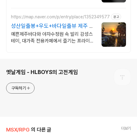
라오는 전국구 최다 상품 매일 10만 개 이상
의 신규 상품 업로드
https://map.naver.com/p/entry/place/1352349577
광고
성산일출봉+우도+바다일출뷰 제주 속
발리, 오션뷰끝판왕
예쁜제주바다와 야자수정원 속 발리 감성스
테이, 대가족 전용카페에서 즐기는 프라이빗
온수 노천탕에서 별빛과 와인 한 잔, 루프탑
에서 즐기는 파노라마뷰, 침대일출뷰
로그 정보
옛날게임 - HLBOYS의 고전게임
구독하기
더보기
MSX/RPG
의 다른 글