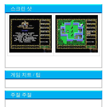
스크린 샷
게임 치트 / 팁
주절 주절