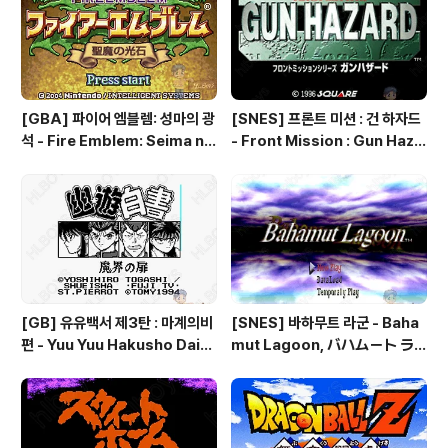
[GBA] 파이어 엠블렘: 성마의 광
[SNES] 프론트 미션 : 건 하자드
석 - Fire Emblem: Seima no
- Front Mission : Gun Haza
Kouseki, ファイアーエムブレ
rd, フロントミッションシリー
ム 聖魔の光石, 파이어 엠블렘:
ズ ガンハザード
더 세이크리드 스톤즈 - Fire Em
blem: The Sacred Stones
[GB] 유유백서 제3탄 : 마계의비
[SNES] 바하무트 라군 - Baha
편 - Yuu Yuu Hakusho Dai-3
mut Lagoon, バハムート ラ
-dan - Makai no Tobira, 幽
グーン
☆遊☆白書 第3弾 魔界の扉編