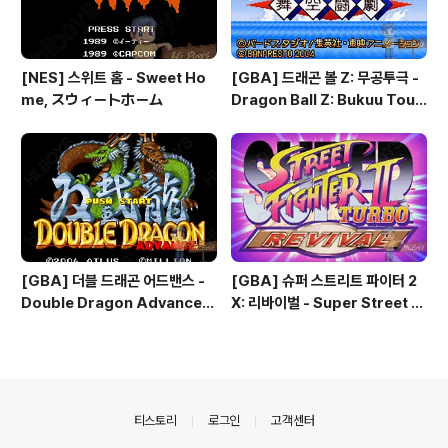
[NES] 스위트 홈 - Sweet Ho
[GBA] 드래곤 볼 Z: 무공투극 -
me, スウィートホーム
Dragon Ball Z: Bukuu Toug
eki, ドラゴンボールZ 舞空闘
劇, 드래곤 볼 Z: 슈퍼소닉 워리어
즈 - Dragon Ball Z: Superso
nic Warriors
[GBA] 더블 드래곤 어드밴스 -
[GBA] 슈퍼 스트리트 파이터 2
Double Dragon Advance,
X: 리바이벌 - Super Street Fi
ダブルドラゴン アドバンス, 双
ghter 2 X: Revival, スーパー
截龍 アドバンス
ストリートファイターII X リバ
イバル, 슈퍼 스트리트 파이터 2
터보: 리바이벌 - Super Street
Fighter 2 Turbo: Revival
의안내
티스토리
로그인
고객센터