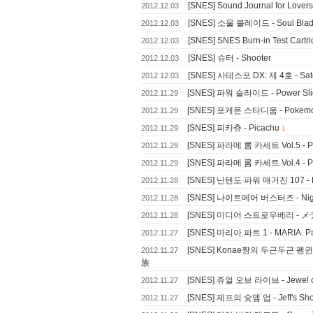
[SNES] Sound Journal for Lovers:
2012.12.03
[SNES] 소울 블레이드 - Soul Bla
2012.12.03
[SNES] SNES Burn-in Test Cartr
2012.12.03
[SNES] 슈터 - Shooter
2012.12.03
[SNES] 사테스포 DX: 제 4호 - Sat
2012.12.03
[SNES] 파워 슬라이드 - Power Sli
2012.11.29
[SNES] 포케몬 스타디움 - Pokemo
2012.11.29
[SNES] 피카츄 - Picachu
2012.11.29
1
[SNES] 파라메 롬 카세트 Vol.5 - Pa
2012.11.29
[SNES] 파라메 롬 카세트 Vol.4 - Pa
2012.11.29
[SNES] 닌텐도 파워 매거진 107 - Ni
2012.11.28
[SNES] 나이트메어 버스터즈 - Night
2012.11.28
[SNES] 미디어 스트로우베리 - メデ
2012.11.28
[SNES] 마리아 파트 1 - MARIA: P
2012.11.27
[SNES] Konae짱의 두근두근 펭귄 
2012.11.27
族
[SNES] 쥬얼 오브 라이브 - Jewel of
2012.11.27
[SNES] 제프의 슛뎀 업 - Jeff's Sho
2012.11.27