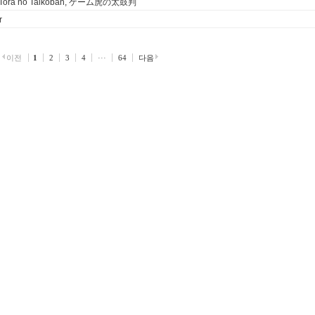
Tora no Taikoban, ゲーム虎の太鼓判
r
이전
1
2
3
4
···
64
다음