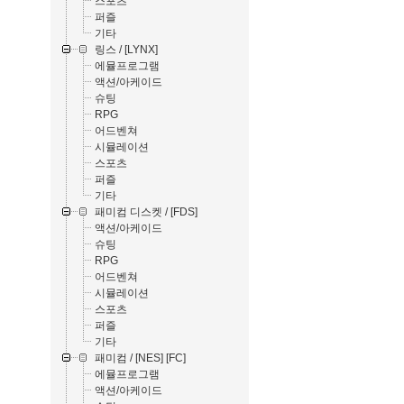
스포츠
퍼즐
기타
링스 / [LYNX]
에뮬프로그램
액션/아케이드
슈팅
RPG
어드벤쳐
시뮬레이션
스포츠
퍼즐
기타
패미컴 디스켓 / [FDS]
액션/아케이드
슈팅
RPG
어드벤쳐
시뮬레이션
스포츠
퍼즐
기타
패미컴 / [NES] [FC]
에뮬프로그램
액션/아케이드