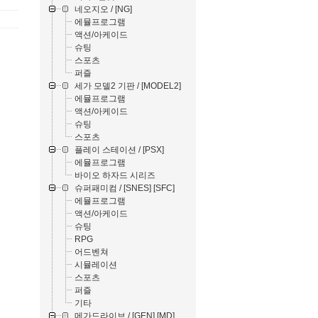
네오지오 / [NG]
에뮬프로그램
액션/아케이드
슈팅
스포츠
퍼즐
세가 모델2 기판 / [MODEL2]
에뮬프로그램
액션/아케이드
슈팅
스포츠
플레이 스테이션 / [PSX]
에뮬프로그램
바이오 하자드 시리즈
슈퍼패미컴 / [SNES] [SFC]
에뮬프로그램
액션/아케이드
슈팅
RPG
어드벤쳐
시뮬레이션
스포츠
퍼즐
기타
메가드라이브 / [GEN] [MD]