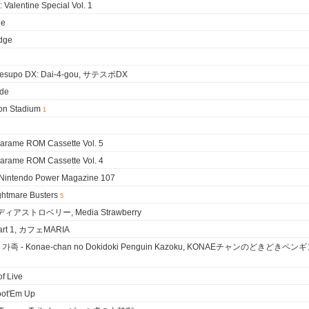
 Valentine Special Vol. 1
de
idge
esupo DX: Dai-4-gou, サテスポDX
de
n Stadium
1
rame ROM Cassette Vol. 5
rame ROM Cassette Vol. 4
ntendo Power Magazine 107
mare Busters
5
ィアストロベリー, Media Strawberry
art 1, カフェMARIA
가족 - Konae-chan no Dokidoki Penguin Kazoku, KONAEチャンのどきどきペン
 Live
ot'Em Up