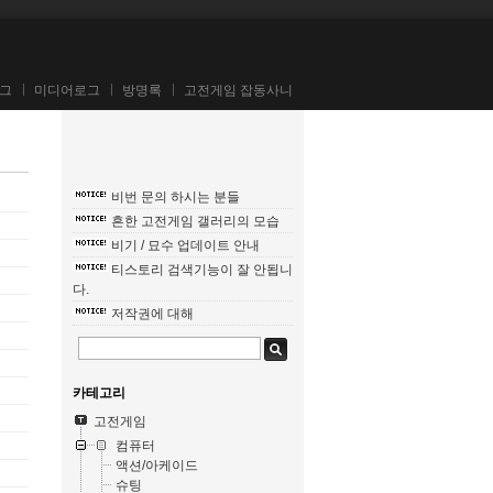
그
미디어로그
방명록
고전게임 잡동사니
비번 문의 하시는 분들
흔한 고전게임 갤러리의 모습
비기 / 묘수 업데이트 안내
티스토리 검색기능이 잘 안됩니
다.
저작권에 대해
카테고리
고전게임
컴퓨터
액션/아케이드
슈팅