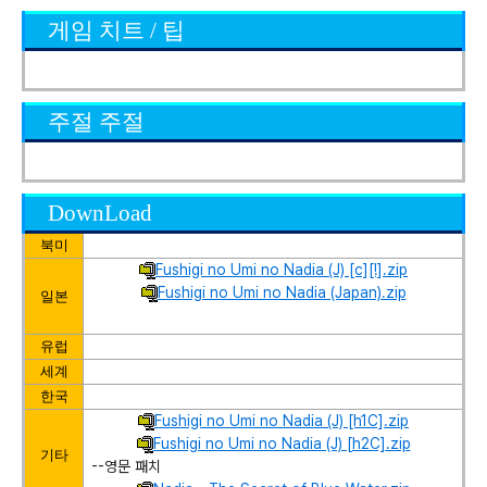
게임 치트 / 팁
주절 주절
DownLoad
북미
Fushigi no Umi no Nadia (J) [c][!].zip
Fushigi no Umi no Nadia (Japan).zip
일본
유럽
세계
한국
Fushigi no Umi no Nadia (J) [h1C].zip
Fushigi no Umi no Nadia (J) [h2C].zip
기타
--영문 패치