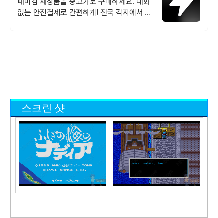
랜드 중고거래
패미컴 새상품을 중고가로 구매하세요. 대화
없는 안전결제로 간편하게! 전국 각지에서 올
라오는 전국구 최다 상품 매일 10만 개 이상
의 신규 상품 업로드
스크린 샷