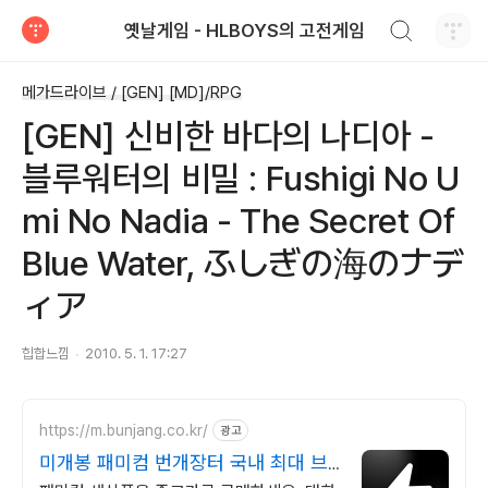
검색하기
옛날게임 - HLBOYS의 고전게임
티스토리
메가드라이브 / [GEN] [MD]/RPG
[GEN] 신비한 바다의 나디아 -
블루워터의 비밀 : Fushigi No U
mi No Nadia - The Secret Of
Blue Water, ふしぎの海のナデ
ィア
힙합느낌
2010. 5. 1. 17:27
https://m.bunjang.co.kr/
광고
미개봉 패미컴 번개장터 국내 최대 브