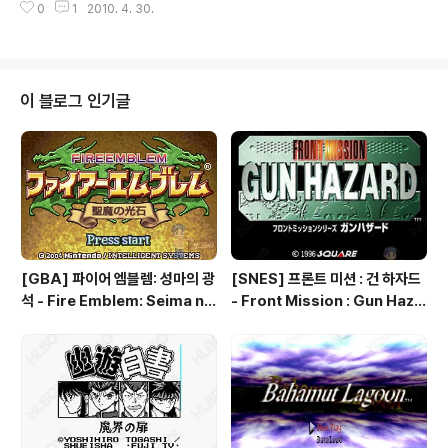
0
1
2010. 4. 30.
EN] 봉신영걸전 - Unknown Chinese Game 1, Feng
Shen Ying Jie Chuan, 封神英傑傳
이 블로그 인기글
[GBA] 파이어 엠블렘: 성마의 광
[SNES] 프론트 미션 : 건 하자드
석 - Fire Emblem: Seima no
- Front Mission : Gun Haza
Kouseki, ファイアーエムブレ
rd, フロントミッションシリー
ム 聖魔の光石, 파이어 엠블렘:
ズ ガンハザード
더 세이크리드 스톤즈 - Fire Em
blem: The Sacred Stones