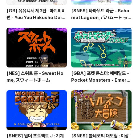
[GB] 유유백서 제3탄 : 마계의비
[SNES] 바하무트 라군 - Baha
편 - Yuu Yuu Hakusho Dai-3
mut Lagoon, バハムート ラ
-dan - Makai no Tobira, 幽
グーン
☆遊☆白書 第3弾 魔界の扉編
[NES] 스위트 홈 - Sweet Ho
[GBA] 포켓 몬스터: 에메랄드 -
me, スウィートホーム
Pocket Monsters - Emeral
d, ポケットモンスター エメラ
ルド, 포켓몬: 에메랄드 버전 - Po
kemon: Emerald Version
[SNES] 원더 프로젝트 J : 기계
[SNES] 톨네코의 대모험 : 이상