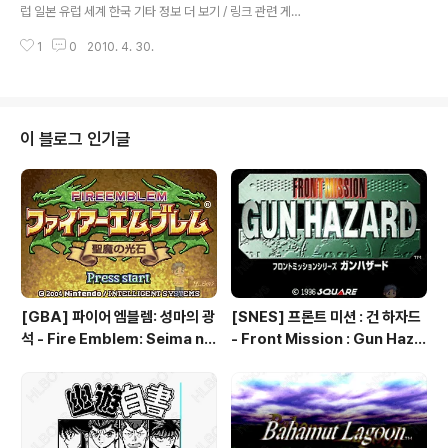
럽 일본 유럽 세계 한국 기타 정보 더 보기 / 링크 관련 게임
/ 다른 플랫폼 게임
1
0
2010. 4. 30.
이 블로그 인기글
[GBA] 파이어 엠블렘: 성마의 광
[SNES] 프론트 미션 : 건 하자드
석 - Fire Emblem: Seima no
- Front Mission : Gun Haza
Kouseki, ファイアーエムブレ
rd, フロントミッションシリー
ム 聖魔の光石, 파이어 엠블렘:
ズ ガンハザード
더 세이크리드 스톤즈 - Fire Em
blem: The Sacred Stones