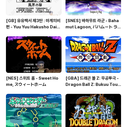
[GB] 유유백서 제3탄 : 마계의비
[SNES] 바하무트 라군 - Baha
편 - Yuu Yuu Hakusho Dai-3
mut Lagoon, バハムート ラ
-dan - Makai no Tobira, 幽
グーン
☆遊☆白書 第3弾 魔界の扉編
[NES] 스위트 홈 - Sweet Ho
[GBA] 드래곤 볼 Z: 무공투극 -
me, スウィートホーム
Dragon Ball Z: Bukuu Toug
eki, ドラゴンボールZ 舞空闘
劇, 드래곤 볼 Z: 슈퍼소닉 워리어
즈 - Dragon Ball Z: Superso
nic Warriors