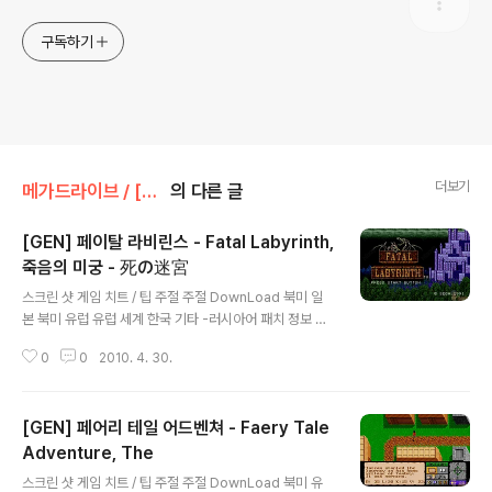
구독하기
더보기
메가드라이브 / [GEN] [MD]/RPG
의 다른 글
[GEN] 페이탈 라비린스 - Fatal Labyrinth,
죽음의 미궁 - 死の迷宮
글 내용
스크린 샷 게임 치트 / 팁 주절 주절 DownLoad 북미 일
본 북미 유럽 유럽 세계 한국 기타 -러시아어 패치 정보 더
보기 / 링크 관련 게임 / 다른 플랫폼 게임
0
0
2010. 4. 30.
[GEN] 페어리 테일 어드벤쳐 - Faery Tale
Adventure, The
글 내용
스크린 샷 게임 치트 / 팁 주절 주절 DownLoad 북미 유