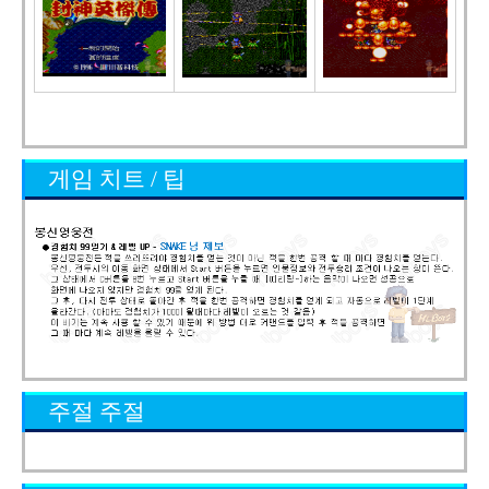
게임 치트 / 팁
주절 주절