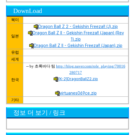
DownLoad
북미
Dragon Ball Z 2 - Gekishin Freeza!! (J).zip
Dragon Ball Z II - Gekishin Freeza!! (Japan) (Rev
일본
1).zip
Dragon Ball Z II - Gekishin Freeza!! (Japan).zip
유럽
세계
-- by 초록바다 팀
http://blog.naver.com/role_playing/70016
280717
[K-2]DragonBallZ2.zip
한국
virtuanes069ce.zip
기타
정보 더 보기 / 링크