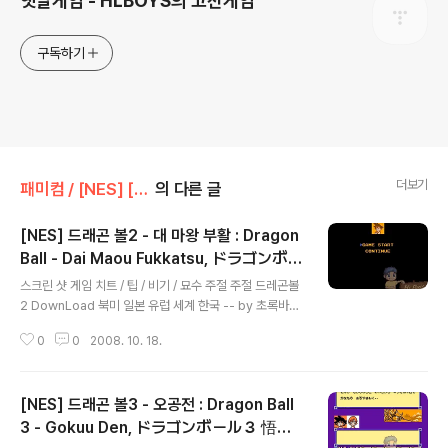
옛날게임 - HLBOYS의 고전게임
구독하기
더보기
패미컴 / [NES] [FC]/시뮬레이션
의 다른 글
[NES] 드래곤 볼2 - 대 마왕 부활 : Dragon
Ball - Dai Maou Fukkatsu, ドラゴンボー
글 내용
ル２ 大魔王復活
스크린 샷 게임 치트 / 팁 / 비기 / 묘수 주절 주절 드레곤볼
2 DownLoad 북미 일본 유럽 세계 한국 -- by 초록바다
팀 http://blog.naver.com/role_playing/7000388
0
0
2008. 10. 18.
4274 기타 정보 더 보기 / 링크 관련 게임 / 다른 플랫폼 게
임 [메가드라이브/액션/아케이드] - [GEN] 드래곤 볼 Z :
무용 열전 - Dragon Ball Z: Bu Yuu Retsuden, Drag
[NES] 드래곤 볼3 - 오공전 : Dragon Ball
on Ball Z: L'Appel du Destin [PC엔진/CD-ROM] -
[PCE-CD] 드래곤 볼 Z 위대한 손오공 전설 - Dragon B
3 - Gokuu Den, ドラゴンボール３ 悟空
글 내용
all Z - ドラゴンボールZ 偉大なる孫悟空伝説 [패미