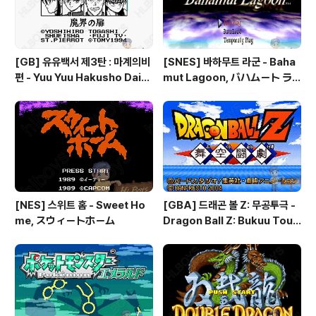
[GB] 유유백서 제3탄 : 마계의비
[SNES] 바하무트 라군 - Baha
편 - Yuu Yuu Hakusho Dai-3
mut Lagoon, バハムート ラ
-dan - Makai no Tobira, 幽
グーン
☆遊☆白書 第3弾 魔界の扉編
[NES] 스위트 홈 - Sweet Ho
[GBA] 드래곤 볼 Z: 무공투극 -
me, スウィートホーム
Dragon Ball Z: Bukuu Toug
eki, ドラゴンボールZ 舞空闘
劇, 드래곤 볼 Z: 슈퍼소닉 워리어
즈 - Dragon Ball Z: Superso
nic Warriors