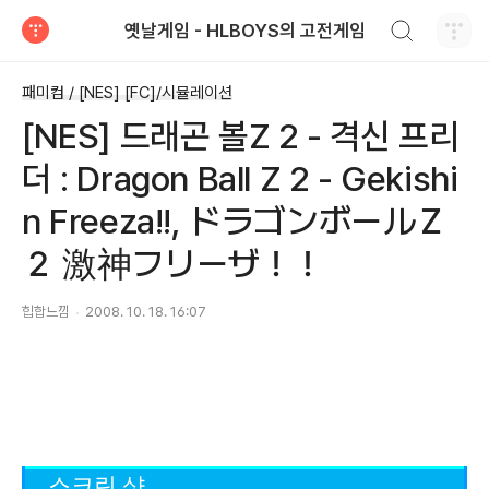
검색하기
옛날게임 - HLBOYS의 고전게임
티스토리
패미컴 / [NES] [FC]/시뮬레이션
[NES] 드래곤 볼Z 2 - 격신 프리
더 : Dragon Ball Z 2 - Gekishi
n Freeza!!, ドラゴンボールＺ
２ 激神フリーザ！！
힙합느낌
2008. 10. 18. 16:07
스크린 샷