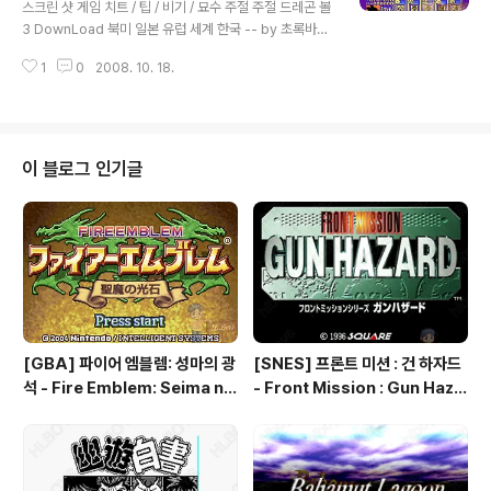
伝
스크린 샷 게임 치트 / 팁 / 비기 / 묘수 주절 주절 드레곤 볼
컴/시뮬레이션] - [NES] 드래곤 볼 Z-강습 사이어 인 : Dr
3 DownLoad 북미 일본 유럽 세계 한국 -- by 초록바다
agon Ball Z ..
팀 http://blog.naver.com/role_playing/60016940
1
0
2008. 10. 18.
086 기타 정보 더 보기 / 링크 관련 게임 / 다른 플랫폼 게
임 [메가드라이브/액션/아케이드] - [GEN] 드래곤 볼 Z :
무용 열전 - Dragon Ball Z: Bu Yuu Retsuden, Drag
on Ball Z: L'Appel du Destin [PC엔진/CD-ROM] -
[PCE-CD] 드래곤 볼 Z 위대한 손오공 전설 - Dragon B
이 블로그 인기글
all Z - ドラゴンボールZ 偉大なる孫悟空伝説 [패미
컴/시뮬레이션] - [NES] 드래곤 볼 Z-강습 사이어 인 : Dr
agon Ball Z..
[GBA] 파이어 엠블렘: 성마의 광
[SNES] 프론트 미션 : 건 하자드
석 - Fire Emblem: Seima no
- Front Mission : Gun Haza
Kouseki, ファイアーエムブレ
rd, フロントミッションシリー
ム 聖魔の光石, 파이어 엠블렘:
ズ ガンハザード
더 세이크리드 스톤즈 - Fire Em
blem: The Sacred Stones