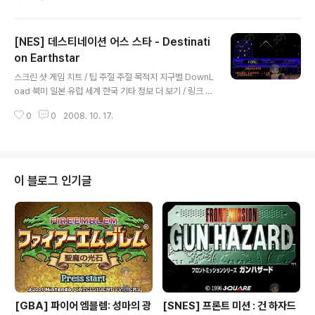
랫폼 게임
[NES] 데스티네이션 어스 스타 - Destinati
on Earthstar
글 내용
스크린 샷 게임 치트 / 팁 주절 주절 목적지 지구별 DownL
oad 북미 일본 유럽 세계 한국 기타 정보 더 보기 / 링크 관
련 게임 / 다른 플랫폼 게임
0
0
2008. 10. 17.
이 블로그 인기글
[GBA] 파이어 엠블렘: 성마의 광
[SNES] 프론트 미션 : 건 하자드