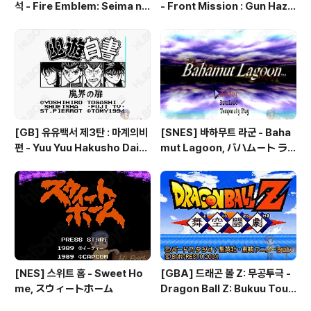
석 - Fire Emblem: Seima no
- Front Mission : Gun Haza
Kouseki, ファイアーエムブレ
rd, フロントミッションシリー
ム 聖魔の光石, 파이어 엠블렘:
ズ ガンハザード
더 세이크리드 스톤즈 - Fire Em
blem: The Sacred Stones
[GB] 유유백서 제3탄 : 마계의비
[SNES] 바하무트 라군 - Baha
편 - Yuu Yuu Hakusho Dai-3
mut Lagoon, バハムート ラ
-dan - Makai no Tobira, 幽
グーン
☆遊☆白書 第3弾 魔界の扉編
[NES] 스위트 홈 - Sweet Ho
[GBA] 드래곤 볼 Z: 무공투극 -
me, スウィートホーム
Dragon Ball Z: Bukuu Toug
eki, ドラゴンボールZ 舞空闘