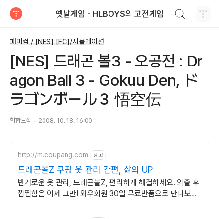
검색하기
옛날게임 - HLBOYS의 고전게임
티스토리
패미컴 / [NES] [FC]/시뮬레이션
[NES] 드래곤 볼3 - 오공전 : Dr
agon Ball 3 - Gokuu Den, ド
ラゴンボール３ 悟空伝
힙합느낌
2008. 10. 18. 16:00
http://m.coupang.com
광고
드래곤볼Z 쿠팡 옷 관리 간편, 삶의 UP
번거로운 옷 관리, 드래곤볼Z, 편리하게 해결하세요. 외출 후
찝찝함은 이제 그만! 와우회원 30일 무료반품으로 만나보세
요.