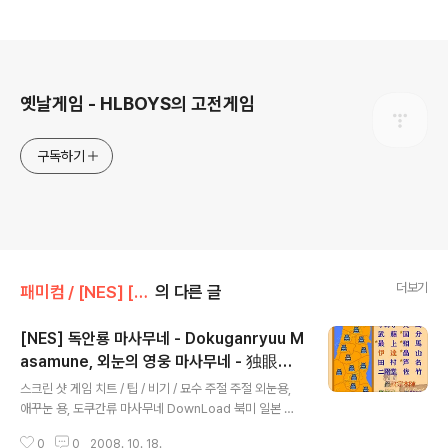
로그 정보
옛날게임 - HLBOYS의 고전게임
구독하기
더보기
패미컴 / [NES] [FC]/시뮬레이션
의 다른 글
[NES] 독안룡 마사무네 - Dokuganryuu M
asamune, 외눈의 영웅 마사무네 - 独眼竜
글 내용
政宗
스크린 샷 게임 치트 / 팁 / 비기 / 묘수 주절 주절 외눈용,
애꾸눈 용, 도쿠간류 마사무네 DownLoad 북미 일본 유
럽 세계 한국 기타 정보 더 보기 / 링크 관련 게임 / 다른 플
0
0
2008. 10. 18.