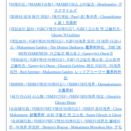
[아케이드 / [MAME]/슈팅] - [MAME] 데스 스마일즈 - Deathsmiles, デ
ススマイルズ
[컴퓨터/공개,동인 게임] - [동인게임 / Pass] 초! 형귀촌 - Choanikimur
a, 超！兄貴村
[게임보이 칼라 / [GBC]/액션/아케이드] - [GBC] 고스트 엔 고블린즈 -
Ghosts 'N Goblins
[게임보이 / [GB]/액션/아케이드] - [GB] 마계촌 외전: 더 데몬 다크니
스 - Makaimura Gaiden - The Demon Darkness, 魔界村外伝 THE DE
MON DARKNESS, 가고일즈 퀘스트 2 - Gargoyle's Quest II
[게임보이 / [GB]/액션/아케이드] - [GB] 가고일즈 퀘스트: 고스트엔
고블린즈 - Gargoyle's Quest - Ghosts'n Goblins, 레드 아리마 : 마계촌
외전 - Red Arremer - Makaimura Gaiden, レッドアリーマー 魔界村外
伝
[X68000 / [X68K]/액션/아케이드] - [X68K] 대마계촌 - Daimakaimura,
大魔界村
[세가 마스터 시스템 / [SMS]/기타] - [SMS] 대마계촌 데모 - Ghouls'n
Ghosts Demo
[슈퍼패미컴 / [SNES] [SFC]/액션/아케이드] - [SNES] 초마계촌 - Chou
Makaimura, 超魔界村, 슈퍼 구울즈 엔 고스트 - Super Ghouls 'n Ghost
[슈퍼패미컴 / [SNES] [SFC]/액션/아케이드] - [SNES] 데몬즈 블레이
즌 - 마계촌 문장편 : Demon's Blazon - Makaimura Monshou Hen, デモ