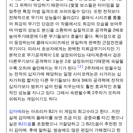
지 그 위력이 막강하기 때문이다.(몇몇 보스들은 타이밍을 잘
맞추면 특정 마법 일격으로 쓰러뜨릴수 있다). 또한 전작보다
전체적으로 무기의 성능들이 올라갔다. 클래식 시리즈를 통틀
어 최강의 무기인 단검은 이 작품에서도 최강의 모습을 보여주
며 마법의 성능도 분신을 소환하여 실질적으로 공격력을 2배로
높여주기때문에 다른 무기들보다 효율이 좋다. 특이점으로 검
이 등장하는데 클래식시리즈에선 유일하게 완벽한 근접전전용
무기이다. 따라서 초보자에게는 완벽한 지뢰급무기이지만 기
본적으로 무기공격력이 1로 설정되어있는 대마계촌에서 검은
다른무기보다 공격력이 1높은 2로 설정되어있기때문에 숙달될
[2]
수록 오히려 쓸만해지는 무기가 된다.
2주차에서 얻을수있
는 전작의 십자가에 해당하는 일명 사이코캐논은 사거리는 십
자가처럼 짧지만 다른 무기들보다 최대 3배의 공격력에 전작의
십자가보다 범위가 넓어 탄을 지우는데도 훨씬 효과적인 초월
적인 성능을 지니고 있다. 그래서 숙련될수록 2주차가 오히려
쉬워지는 게임이기도 하다.
김마메
라는 아프리카 BJ가 이 게임의 최고수라고 한다...지만
실제 김마메의 플레이를 보면 조금 미묘. 공중파를 타긴 했으나
실은
BJ으음
를 초청했으나 거절당하고 그 BJ으음이 추천한 것
이 김마메. 후에 말하길, 방송에도 많은 편집이 가해졌다고 한