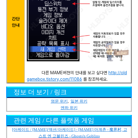
간단
안내
다른 MAME버젼의 안내를 보고 싶다면
http://old
gamebox.tistory.com/11086
를 참조하세요.
정보 더 보기 / 링크
영문 위키
,
일본 위키
엔하 위키
관련 게임 / 다른 플랫폼 게임
[아케이드 / [MAME]/액션/아케이드] - [MAME] 마계촌 - 魔界村, 고
스트 엔 고블린즈 - Ghosts'n Goblins