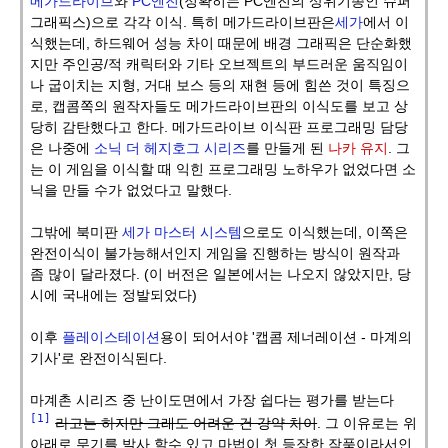
메가드라이브
와
PC엔진
(정확히는 PC엔진의 상위기종인 슈퍼
그래픽스)으로 각각 이식. 특히 메가드라이브판은
세가
에서 이
식했는데, 하드웨어 성능 차이 때문에 배경 그래픽은 단순화했
지만 주인공/적 캐릭터와 기타 오브젝트의 부드러운 움직임이
나 굽이치는 지형, 거대 보스 등의 재현 등에 힘쓴 것이 특징으
로, 캡콤쪽의 원작자들도 메가드라이브판의 이식도를 보고 상
당히 감탄했다고 한다. 메가드라이브 이식판 프로그래밍 담당
은 나중에
소닉 더 헤지호그 시리즈
를 만들게 된
나카 유지
. 그
는 이 게임을 이식할 때 익힌 프로그래밍 노하우가 없었다면 소
닉을 만들 수가 없었다고 말했다.
그밖에 북미판
세가 마스터 시스템
으로도 이식했는데, 이쪽은
완전이식이 불가능해서인지 게임을 진행하는 방식이 원작과
좀 많이 달라졌다. (이 버전은 일본에서는 나오지 않았지만, 당
시에 국내에는 정발되었다)
이후
플레이스테이션
용이 되어서야 '캡콤 제너레이션 - 마계의
기사'로 완전이식된다.
마계촌 시리즈 중 난이도면에서 가장 쉽다는 평가를 받는다
[1]
라고는 하지만 그래도 어려운 건 강약 차이
. 그 이유로는 위
아래로 무기를 발사 할수 있고 마법이 첫 등장한 작품이라서인