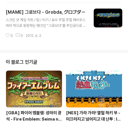
서 오락실에선 딱 2번 해봤습니다. 패미컴 마계촌을 구하
고 패미컴 마계촌을 많이 했었지만 1탄 보스까지는 어떻게
[MAME] 그로브다 - Grobda, グロブダー
든 갔지만 2탄으로 넘어가 본 적이 없습니다. 그래도 인기
글 내용
는 있었는지 문방구에서 보드게임으로도 볼 수 있었습니
스크린 샷 게임 치트 / 팁 / 비기 / 묘수 주절 주절 제비우스
다. 목차 1 마계촌 시리즈1.1 시리즈 일람2 마계촌2.1 패미
에서 적으로 등장하는 탱크인 "그로브다"를 주인공으로 한
컴 이식판2.2 기타 버젼 1 마계촌 시리즈 캡콤의 런앤건 아
게임. 비기는 제비우스와 마찬가지로 저작권을 지키기 위
케이드 게임 시리즈. 난이도가 극악하기로 악명 높은 시리
0
0
2012. 6. 2.
한 숨겨진 메시지네요. DownLoad - 압축을 풀면 나오는
즈이다. 후속편으로 갈수록 난이도는 더 어려워진다. (대마
"실행.EXE"를 더블 클릭 파일 간단 안내 게임 실행 후 "Ta
계촌 제외) 1.1..
b" 키를 누르면 아래와 같은 메뉴가 나옵니다. 다른 MAM
E버젼의 안내를 보고 싶다면 http://oldgamebox.tistor
y.com/11086 를 참조하세요. 정보 더 보기 / 링크 영문
이 블로그 인기글
위키, 일본 위키 관련 게임 / 다른 플랫폼 게임 [X68000 /
[X68K]/액션/아케이드] - [X68K] 그로브다 모도키 - Gr
obda Modoki, グロブダーもどき [X68000 / [X68
K]/액션/아..
[GBA] 파이어 엠블렘: 성마의 광
[NES] 가라 가라! 열혈 하키 부 -
석 - Fire Emblem: Seima no
미끄러지고 넘어지고 대 난투 : Ik
Kouseki, ファイアーエムブレ
e Ike! Nekketsu Hockey Bu