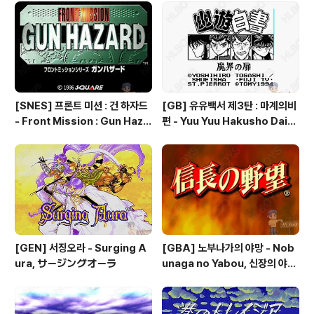
ム 聖魔の光石, 파이어 엠블렘:
- Subette Koronde Dai Ran
더 세이크리드 스톤즈 - Fire Em
tou, いけいけ熱血ホッケー部
blem: The Sacred Stones
すべってころんで大乱闘
[SNES] 프론트 미션 : 건 하자드
[GB] 유유백서 제3탄 : 마계의비
- Front Mission : Gun Haza
편 - Yuu Yuu Hakusho Dai-3
rd, フロントミッションシリー
-dan - Makai no Tobira, 幽
ズ ガンハザード
☆遊☆白書 第3弾 魔界の扉編
[GEN] 서징오라 - Surging A
[GBA] 노부나가의 야망 - Nob
ura, サージングオーラ
unaga no Yabou, 신장의 야망
- 信長の野望