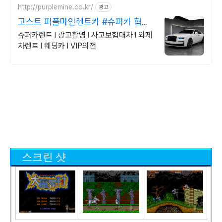
http://purplemine.co.kr/
광고
고스트 퍼플마인렌트카 #슈퍼카 협찬
문의 #방송렌트
슈퍼카렌트 l 광고촬영 l 사고보험대차 l 외제
차렌트 l 웨딩카 l VIP의전
스크린 샷