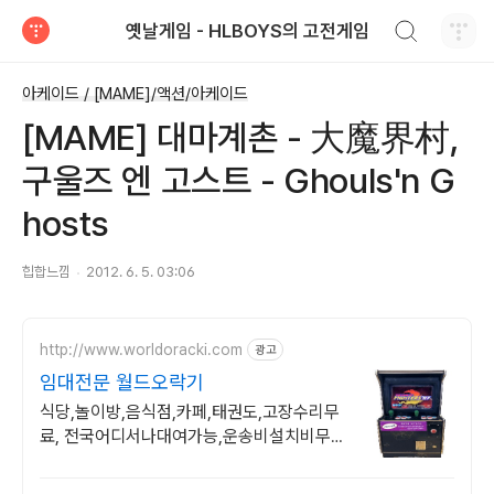
검색하기
옛날게임 - HLBOYS의 고전게임
티스토리
아케이드 / [MAME]/액션/아케이드
[MAME] 대마계촌 - 大魔界村,
구울즈 엔 고스트 - Ghouls'n G
hosts
힙합느낌
2012. 6. 5. 03:06
http://www.worldoracki.com
광고
임대전문 월드오락기
식당,놀이방,음식점,카페,태권도,고장수리무
료, 전국어디서나대여가능,운송비설치비무
료