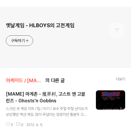
로그 정보
옛날게임 - HLBOYS의 고전게임
구독하기
더보기
아케이드 / [MAME]/액션/아케이드
의 다른 글
[MAME] 마계촌 - 魔界村, 고스트 엔 고블
린즈 - Ghosts'n Goblins
글 내용
스크린 샷 게임 치트 / 팁 / 비기 / 묘수 주절 주절 난이도가
상당했던 액션 게임. 많이 무섭지는 않았지만 충분히 으스
스한 분위기가 묻어나오는 특이한 배경이 인상 적이었습니
0
0
2012. 6. 5.
다. 난이도가 너무 어려워서 100원에 1인용 하기엔 아까워