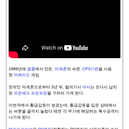
1988년에
캡콤
에서 만든,
마계촌
의 속편.
CPS
기판
을 사용
한
아케이드
게임.
전작인 마계촌으로부터 3년 뒤, 탈의기사
아서
는 또다시 납치
된
프린세스 프린프린
을 구하러 가게 된다.
이번작에서 황금갑옷이 생겼는데, 황금갑옷을 입은 상태에서
는 버튼을 끝까지 눌렀다 떼면 각 무기에 해당하는 특수공격이
나가게 된다.