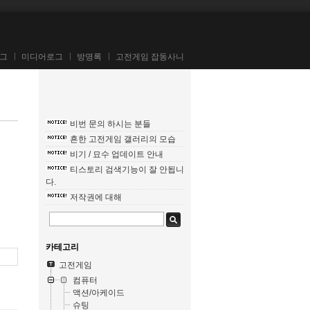
그
미디어로그
방명록
고전게임 잡동사니
비번 문의 하시는 분들
흔한 고전게임 갤러리의 모습
비기 / 묘수 업데이트 안내
티스토리 검색기능이 잘 안됩니
다.
저작권에 대해
카테고리
고전게임
컴퓨터
액션/아케이드
슈팅