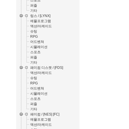
스포츠
퍼즐
기타
링스 / [LYNX]
에뮬프로그램
액션/아케이드
슈팅
RPG
어드벤쳐
시뮬레이션
스포츠
퍼즐
기타
패미컴 디스켓 / [FDS]
액션/아케이드
슈팅
RPG
어드벤쳐
시뮬레이션
스포츠
퍼즐
기타
패미컴 / [NES] [FC]
에뮬프로그램
액션/아케이드