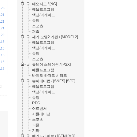
네오지오 / [NG]
.26
에뮬프로그램
액션/아케이드
.21
슈팅
.21
스포츠
.21
퍼즐
.20
세가 모델2 기판 / [MODEL2]
.13
에뮬프로그램
액션/아케이드
.13
슈팅
.13
스포츠
.13
플레이 스테이션 / [PSX]
.13
에뮬프로그램
바이오 하자드 시리즈
슈퍼패미컴 / [SNES] [SFC]
낌
에뮬프로그램
액션/아케이드
슈팅
RPG
어드벤쳐
시뮬레이션
스포츠
퍼즐
기타
메가드라이브 / [GEN] [MD]