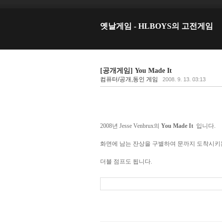
옛날게임 - HLBOYS의 고전게임
[공개게임] You Made It
컴퓨터/공개,동인 게임
2008. 9. 13. 03:13
2008년 Jesse Venbrux의
You Made It
입니다.
화면에 남는 잔상을 구별하여 문까지 도착시키
더블 점프도 됩니다.