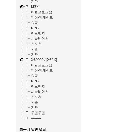
기타
MSX
에뮬프로그램
액션/아케이드
슈팅
RPG
어드벤쳐
시뮬레이션
스포츠
퍼즐
기타
X68000 / [X68K]
에뮬프로그램
액션/아케이드
슈팅
RPG
어드벤쳐
시뮬레이션
스포츠
퍼즐
기타
투덜투덜
=====
최근에 달린 댓글