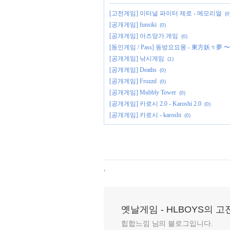
[고전게임] 이터널 파이터 제로 - 메모리얼
(0
[공개게임] funsiki
(0)
[공개게임] 아즈망가 게임
(0)
[동인게임 / Pass] 동방요요몽 - 東方妖々夢 〜 Perf
[공개게임] 낚시게임
(1)
[공개게임] Deaths
(0)
[공개게임] Frozzd
(0)
[공개게임] Mubbly Tower
(0)
[공개게임] 카로시 2.0 - Karoshi 2.0
(0)
[공개게임] 카로시 - karoshi
(0)
,
옛날게임 - HLBOYS의 
힙합느낌 님의 블로그입니다.