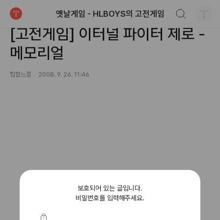
검색하기
옛날게임 - HLBOYS의 고전게임
컴퓨터/공개,동인 게임
티스토리
[고전게임] 이터널 파이터 제로 -
메모리얼
힙합느낌
2008. 9. 26. 11:46
보호되어 있는 글입니다.
비밀번호를 입력해주세요.