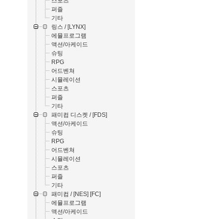
스포츠
퍼즐
기타
링스 / [LYNX]
에뮬프로그램
액션/아케이드
슈팅
RPG
어드벤쳐
시뮬레이션
스포츠
퍼즐
기타
패미컴 디스켓 / [FDS]
액션/아케이드
슈팅
RPG
어드벤쳐
시뮬레이션
스포츠
퍼즐
기타
패미컴 / [NES] [FC]
에뮬프로그램
액션/아케이드