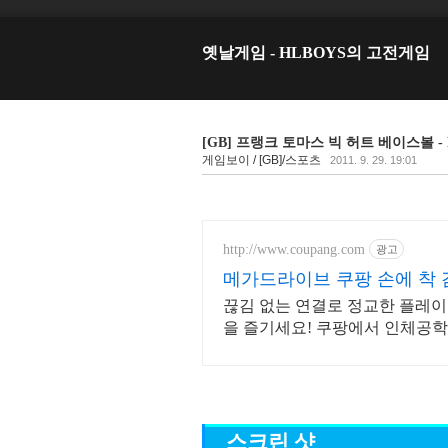
옛날게임 - HLBOYS의 고전게임
[GB] 프랭크 토마스 빅 허트 베이스볼 - Frank
게임보이 / [GB]/스포츠
2011. 9. 29. 19:01
http://www.coupang.com
광고
메가드라이브 쿠팡 손에 착
끊김 없는 연결로 정교한 플레이!
을 즐기세요! 쿠팡에서 인체공학
스크린 샷