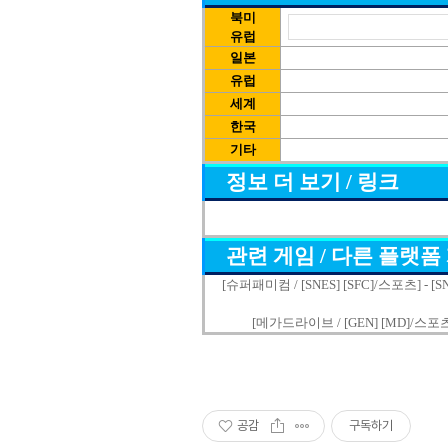
북미
유럽
일본
유럽
세계
한국
기타
정보 더 보기 / 링크
관련 게임 / 다른 플랫폼
[슈퍼패미컴 / [SNES] [SFC]/스포츠] - [S
[메가드라이브 / [GEN] [MD]/스포츠] 
공감
구독하기