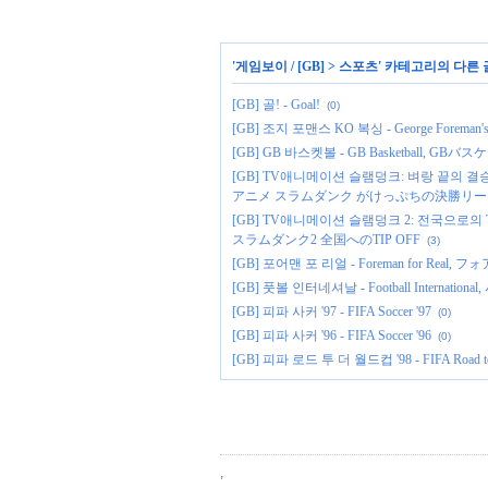
'
게임보이 / [GB]
>
스포츠
' 카테고리의 다른 
[GB] 골! - Goal!
(0)
[GB] 조지 포맨스 KO 복싱 - George Foreman's
[GB] GB 바스켓볼 - GB Basketball, G
[GB] TV애니메이션 슬램덩크: 벼랑 끝의 결승 리그 - Fro
アニメ スラムダンク がけっぷちの決勝リー
[GB] TV애니메이션 슬램덩크 2: 전국으로의 Tip Off -
スラムダンク2 全国へのTIP OFF
(3)
[GB] 포어맨 포 리얼 - Foreman for Real
[GB] 풋볼 인터네셔날 - Football International
[GB] 피파 사커 '97 - FIFA Soccer '97
(0)
[GB] 피파 사커 '96 - FIFA Soccer '96
(0)
[GB] 피파 로드 투 더 월드컵 '98 - FIFA Road to the
,