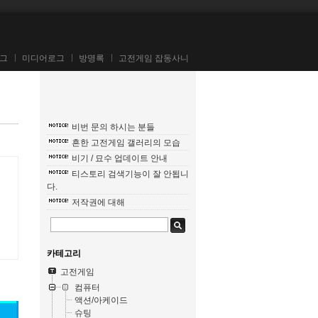
그
미디어로그
방명록
고전게임 잡동사니
비번 문의 하시는 분들
흔한 고전게임 갤러리의 모습
비기 / 묘수 업데이트 안내
티스토리 검색기능이 잘 안됩니
다.
저작권에 대해
카테고리
고전게임
컴퓨터
액션/아케이드
슈팅