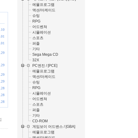
에뮬프로그램
액션/아케이드
슈팅
RPG
어드벤쳐
.10
시뮬레이션
.01
스포츠
퍼즐
.01
기타
.29
Sega Mega CD
32X
.29
PC엔진 / [PCE]
에뮬프로그램
.29
액션/아케이드
.29
슈팅
RPG
.28
시뮬레이션
.28
어드벤쳐
.28
스포츠
퍼즐
기타
낌
CD-ROM
게임보이 어드밴스 / [GBA]
에뮬프로그램
액션/아케이드