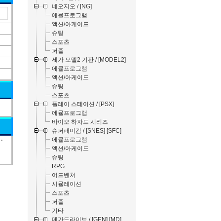
네오지오 / [NG]
에뮬프로그램
액션/아케이드
슈팅
스포츠
퍼즐
세가 모델2 기판 / [MODEL2]
에뮬프로그램
액션/아케이드
슈팅
스포츠
플레이 스테이션 / [PSX]
에뮬프로그램
바이오 하자드 시리즈
슈퍼패미컴 / [SNES] [SFC]
에뮬프로그램
グ・
액션/아케이드
슈팅
RPG
어드벤쳐
시뮬레이션
스포츠
퍼즐
기타
메가드라이브 / [GEN] [MD]