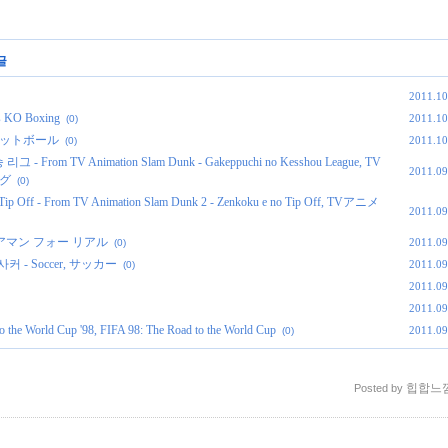
글
2011.10
 KO Boxing
2011.10
(0)
Bバスケットボール
2011.10
(0)
m TV Animation Slam Dunk - Gakeppuchi no Kesshou League, TV
2011.09
グ
(0)
 From TV Animation Slam Dunk 2 - Zenkoku e no Tip Off, TVアニメ
2011.09
, フォアマン フォー リアル
2011.09
(0)
, 사커 - Soccer, サッカー
2011.09
(0)
2011.09
2011.09
 World Cup '98, FIFA 98: The Road to the World Cup
2011.09
(0)
힙합느
Posted by