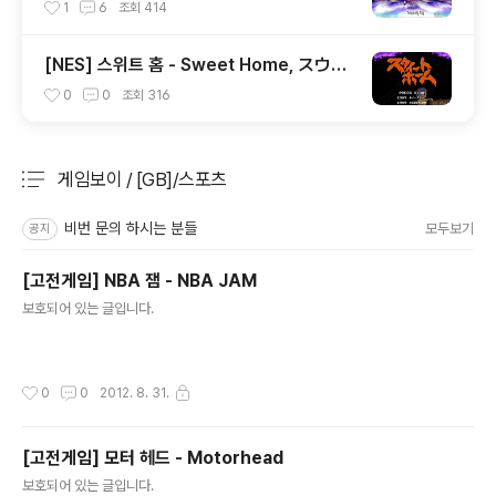
n, バハムート ラグーン
1
6
조회
414
[NES] 스위트 홈 - Sweet Home, スウィ
ートホーム
0
0
조회
316
게임보이 / [GB]/스포츠
분류 전체보기
주요 글 목록
비번 문의 하시는 분들
모두보기
공지
[고전게임] NBA 잼 - NBA JAM
글 내용
보호되어 있는 글입니다.
작성시간
0
0
2012. 8. 31.
[고전게임] 모터 헤드 - Motorhead
글 내용
보호되어 있는 글입니다.