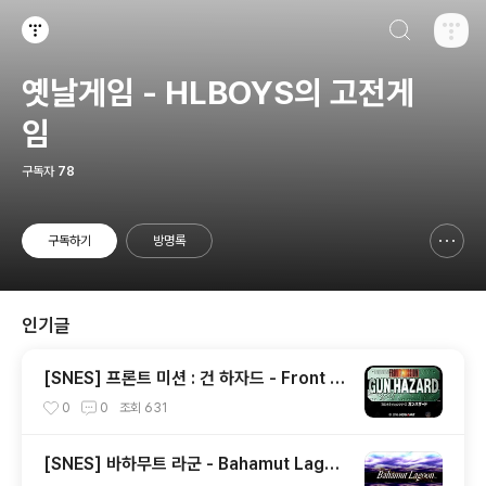
검색하기
티스토리
옛날게임 - HLBOYS의 고전게
임
구독자
78
구독하기
방명록
신고하기 레이어
열기
인기글
[SNES] 프론트 미션 : 건 하자드 - Front M
ission : Gun Hazard, フロントミッショ
0
0
조회
631
ンシリーズ ガンハザード
[SNES] 바하무트 라군 - Bahamut Lagoo