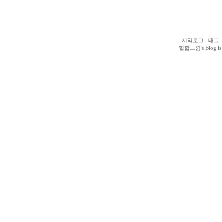
지역로그
:
태그
힙합느낌
's Blog 