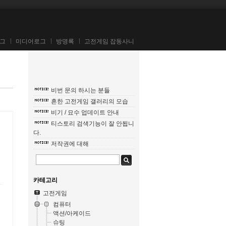
그
미디어로그
방명록
고전게임 잡동사니
비번 문의 하시는 분들
흔한 고전게임 갤러리의 모습
비기 / 묘수 업데이트 안내
티스토리 검색기능이 잘 안됩니
다.
저작권에 대해
카테고리
고전게임
컴퓨터
액션/아케이드
슈팅