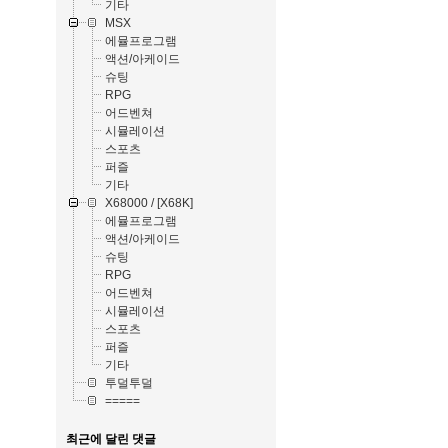
기타
MSX
에뮬프로그램
액션/아케이드
슈팅
RPG
어드벤쳐
시뮬레이션
스포츠
퍼즐
기타
X68000 / [X68K]
에뮬프로그램
액션/아케이드
슈팅
RPG
어드벤쳐
시뮬레이션
스포츠
퍼즐
기타
투덜투덜
=====
최근에 달린 댓글