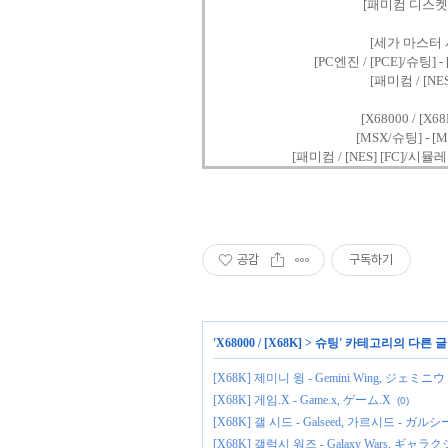
[패미컴 디스켓 / 
[세가 마스터 시스
[PC엔진 / [PCE]/슈팅] - 
[패미컴 / [NES
[X68000 / [
[MSX/슈팅] - [M
[패미컴 / [NES] [FC]/시뮬
공감
구독하기
'
X68000 / [X68K]
>
슈팅
' 카테고리의 다른 글
[X68K] 제미니 윙 - Gemini Wing, ジェミ
[X68K] 게임.X - Game.x, ゲーム.X
(0)
[X68K] 갤 시드 - Galseed, 가르시드 - ガル
[X68K] 갤럭시 워즈 - Galaxy Wars, ギ