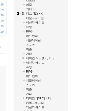
스포츠
퍼즐
.29
기타
.29
링스 / [LYNX]
.29
에뮬프로그램
.29
액션/아케이드
.29
슈팅
RPG
.29
어드벤쳐
시뮬레이션
스포츠
낌
퍼즐
기타
패미컴 디스켓 / [FDS]
액션/아케이드
슈팅
RPG
어드벤쳐
시뮬레이션
스포츠
퍼즐
기타
패미컴 / [NES] [FC]
에뮬프로그램
액션/아케이드