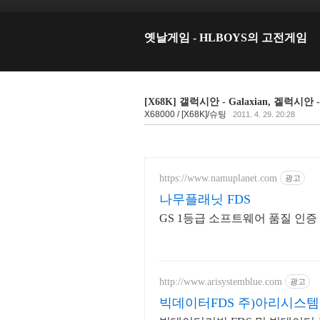
옛날게임 - HLBOYS의 고전게임
[X68K] 갤럭시안 - Galaxian, 겔럭
X68000 / [X68K]/슈팅
2011. 4. 29. 20:28
https://www.namuplanet.com
광고
나무플래닛 FDS
GS 1등급 소프트웨어 품질 인
http://www.arisystemblue.com
광고
빅데이터FDS 주)아리시스템