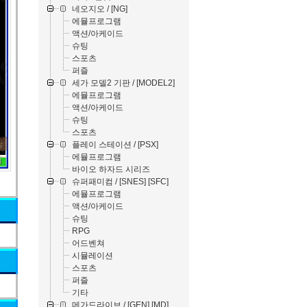
네오지오 / [NG]
에뮬프로그램
액션/아케이드
슈팅
스포츠
퍼즐
세가 모델2 기판 / [MODEL2]
에뮬프로그램
액션/아케이드
슈팅
스포츠
플레이 스테이션 / [PSX]
에뮬프로그램
바이오 하자드 시리즈
슈퍼패미컴 / [SNES] [SFC]
에뮬프로그램
액션/아케이드
슈팅
RPG
어드벤쳐
시뮬레이션
스포츠
퍼즐
기타
메가드라이브 / [GEN] [MD]