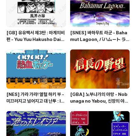
blem: The Sacred Stones
[GB] 유유백서 제3탄 : 마계의비
[SNES] 바하무트 라군 - Baha
편 - Yuu Yuu Hakusho Dai-3
mut Lagoon, バハムート ラ
-dan - Makai no Tobira, 幽
グーン
☆遊☆白書 第3弾 魔界の扉編
[NES] 가라 가라! 열혈 하키 부 -
[GBA] 노부나가의 야망 - Nob
미끄러지고 넘어지고 대 난투 : Ik
unaga no Yabou, 신장의 야망
e Ike! Nekketsu Hockey Bu
- 信長の野望
- Subette Koronde Dai Ran
tou, いけいけ熱血ホッケー部
すべってころんで大乱闘