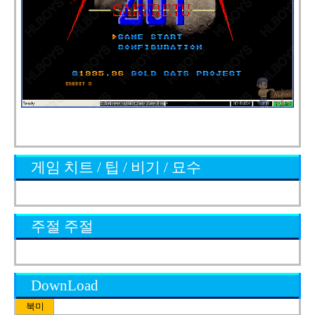
게임 치트 / 팁 / 비기 / 묘수
주절 주절
DownLoad
북미