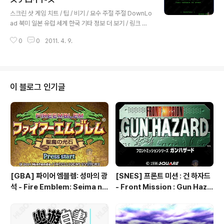
글 내용
스크린 샷 게임 치트 / 팁 / 비기 / 묘수 주절 주절 DownLo
ad 북미 일본 유럽 세계 한국 기타 정보 더 보기 / 링크 관
련 게임 / 다른 플랫폼 게임
0
0
2011. 4. 9.
이 블로그 인기글
[GBA] 파이어 엠블렘: 성마의 광
[SNES] 프론트 미션 : 건 하자드
석 - Fire Emblem: Seima no
- Front Mission : Gun Haza
Kouseki, ファイアーエムブレ
rd, フロントミッションシリー
ム 聖魔の光石, 파이어 엠블렘:
ズ ガンハザード
더 세이크리드 스톤즈 - Fire Em