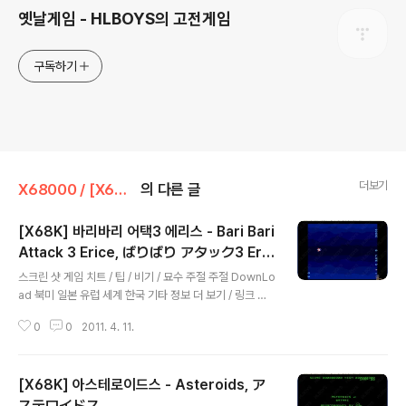
옛날게임 - HLBOYS의 고전게임
구독하기
더보기
X68000 / [X68K]/슈팅
의 다른 글
[X68K] 바리바리 어택3 에리스 - Bari Bari
Attack 3 Erice, ばりばり アタック3 Eric
글 내용
e
스크린 샷 게임 치트 / 팁 / 비기 / 묘수 주절 주절 DownLo
ad 북미 일본 유럽 세계 한국 기타 정보 더 보기 / 링크 관
련 게임 / 다른 플랫폼 게임
0
0
2011. 4. 11.
[X68K] 아스테로이드스 - Asteroids, ア
ステロイドス