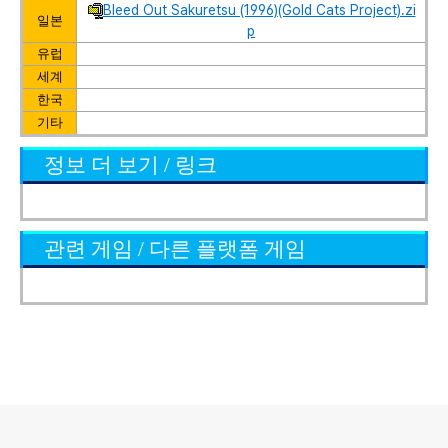
Bleed Out Sakuretsu (1996)(Gold Cats Project).zi
일본
p
유럽
세계
한국
기타
정보 더 보기 / 링크
관련 게임 / 다른 플랫폼 게임
로그 정보