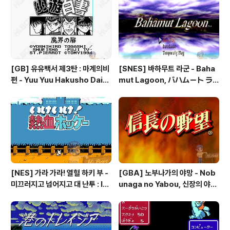
더 세이크리드 스톤즈 - Fire Em
blem: The Sacred Stones
[GB] 유유백서 제3탄 : 마계의비
[SNES] 바하무트 라군 - Baha
편 - Yuu Yuu Hakusho Dai-3
mut Lagoon, バハムート ラ
-dan - Makai no Tobira, 幽
グーン
☆遊☆白書 第3弾 魔界の扉編
[NES] 가라 가라! 열혈 하키 부 -
[GBA] 노부나가의 야망 - Nob
미끄러지고 넘어지고 대 난투 : Ik
unaga no Yabou, 신장의 야망
e Ike! Nekketsu Hockey Bu
- 信長の野望
- Subette Koronde Dai Ran
tou, いけいけ熱血ホッケー部
すべってころんで大乱闘