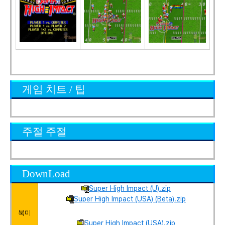
게임 치트 / 팁
주절 주절
DownLoad
Super High Impact (U).zip
Super High Impact (USA) (Beta).zip
북미
Super High Impact (USA).zip