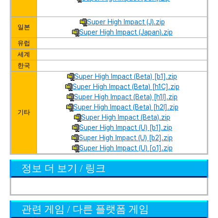
Super High Impact (J).zip
일본
Super High Impact (Japan).zip
유럽
세계
한국
Super High Impact (Beta) [b1].zip
Super High Impact (Beta) [h1C].zip
Super High Impact (Beta) [h1I].zip
Super High Impact (Beta) [h2I].zip
기타
Super High Impact (Beta).zip
Super High Impact (U) [b1].zip
Super High Impact (U) [b2].zip
Super High Impact (U) [o1].zip
정보 더 보기 / 링크
관련 게임 / 다른 플랫폼 게임