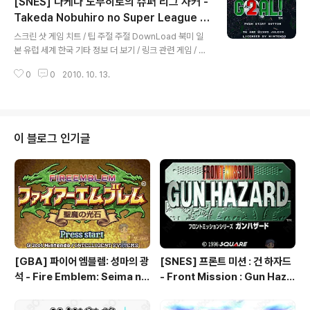
[SNES] 다케다 노부히로의 슈퍼 리그 사커 -
Takeda Nobuhiro no Super League S
글 내용
occer, 武田修宏のスーパーリーグサッカ
스크린 샷 게임 치트 / 팁 주절 주절 DownLoad 북미 일
ー, 슈퍼 골! 2 - Super Goal! 2
본 유럽 세계 한국 기타 정보 더 보기 / 링크 관련 게임 / 다
른 플랫폼 게임
0
0
2010. 10. 13.
이 블로그 인기글
[GBA] 파이어 엠블렘: 성마의 광
[SNES] 프론트 미션 : 건 하자드
석 - Fire Emblem: Seima no
- Front Mission : Gun Haza
Kouseki, ファイアーエムブレ
rd, フロントミッションシリー
ム 聖魔の光石, 파이어 엠블렘:
ズ ガンハザード