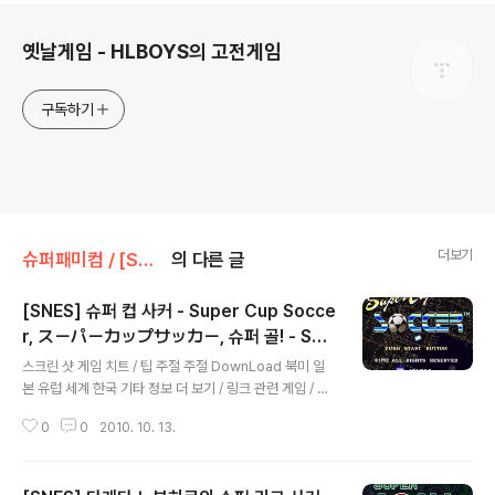
로그 정보
옛날게임 - HLBOYS의 고전게임
구독하기
더보기
슈퍼패미컴 / [SNES] [SFC]/스포츠
의 다른 글
[SNES] 슈퍼 컵 사커 - Super Cup Socce
r, スーパーカップサッカー, 슈퍼 골! - Sup
글 내용
er Goal!, 골! - Goal!
스크린 샷 게임 치트 / 팁 주절 주절 DownLoad 북미 일
본 유럽 세계 한국 기타 정보 더 보기 / 링크 관련 게임 / 다
른 플랫폼 게임 [슈퍼패미컴/스포츠] - [SNES] 다케다 노
0
0
2010. 10. 13.
부히로의 슈퍼 리그 사커 - Takeda Nobuhiro no Sup
er League Soccer, 武田修宏のスーパーリーグサッ
カー, 슈퍼 골! 2 - Super Goal! 2