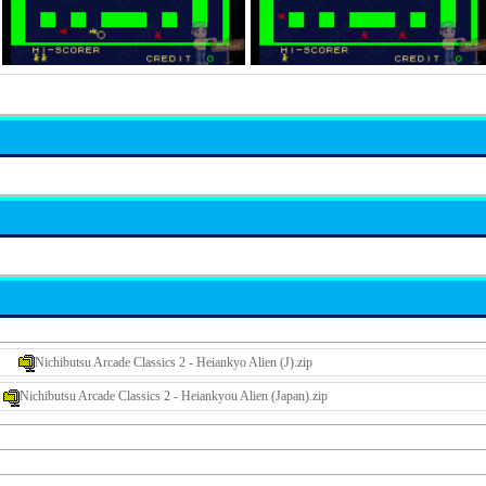
Nichibutsu Arcade Classics 2 - Heiankyo Alien (J).zip
Nichibutsu Arcade Classics 2 - Heiankyou Alien (Japan).zip