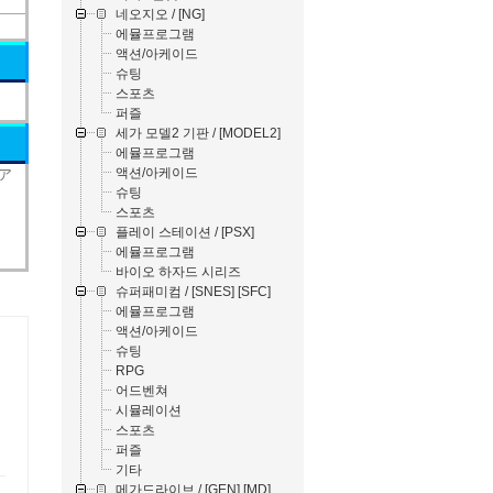
네오지오 / [NG]
에뮬프로그램
액션/아케이드
슈팅
스포츠
퍼즐
세가 모델2 기판 / [MODEL2]
에뮬프로그램
액션/아케이드
 ア
슈팅
스포츠
플레이 스테이션 / [PSX]
에뮬프로그램
바이오 하자드 시리즈
슈퍼패미컴 / [SNES] [SFC]
에뮬프로그램
액션/아케이드
슈팅
RPG
어드벤쳐
시뮬레이션
스포츠
퍼즐
기타
메가드라이브 / [GEN] [MD]