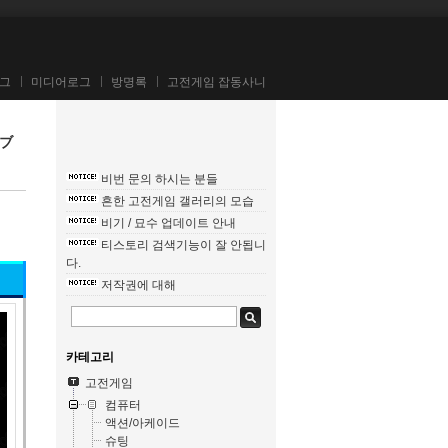
그
미디어로그
방명록
고전게임 잡동사니
チブ
비번 문의 하시는 분들
흔한 고전게임 갤러리의 모습
비기 / 묘수 업데이트 안내
티스토리 검색기능이 잘 안됩니
다.
저작권에 대해
카테고리
고전게임
컴퓨터
액션/아케이드
슈팅