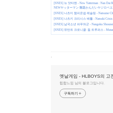
[SNES] 뉴 얏타맨 - New Yatterman : Na
NEWヤッターマン 難題かんだいヤジロベエ
[SNES] 나츠미 챔피온쉽 레슬링 - Natsume Champ
[SNES] 나츠키 크리시스 배틀 - Natsuki C
[SNES] 남국소년 파푸와군 - Nangoku Shou
[SNES] 뮤턴트 크로니클: 둠 트루퍼스 - Mutant Chr
,
옛날게임 - HLBOYS의 
힙합느낌 님의 블로그입니다.
구독하기