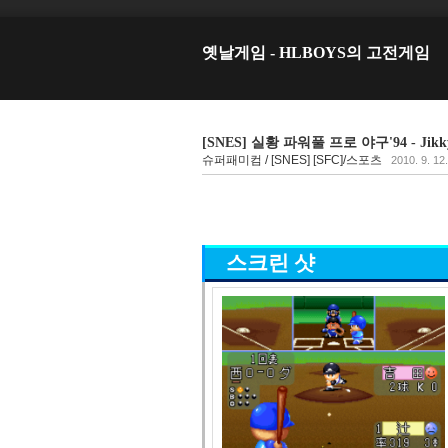
옛날게임 - HLBOYS의 고전게임
[SNES] 실황 파워풀 프로 야구'94 - Jikk
슈퍼패미컴 / [SNES] [SFC]/스포츠
2010. 9. 12
스크린 샷