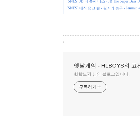
[SNES] JB 더 슈퍼 베스 - JB The Super 
[SNES] 매직 덩크 슛 - 길거리 농구 - Jammit
(
,
옛날게임 - HLBOYS의 
힙합느낌 님의 블로그입니다.
구독하기