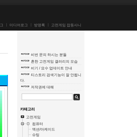
그
미디어로그
방명록
고전게임 잡동사니
비번 문의 하시는 분들
흔한 고전게임 갤러리의 모습
비기 / 묘수 업데이트 안내
티스토리 검색기능이 잘 안됩니
다.
저작권에 대해
카테고리
고전게임
컴퓨터
액션/아케이드
슈팅