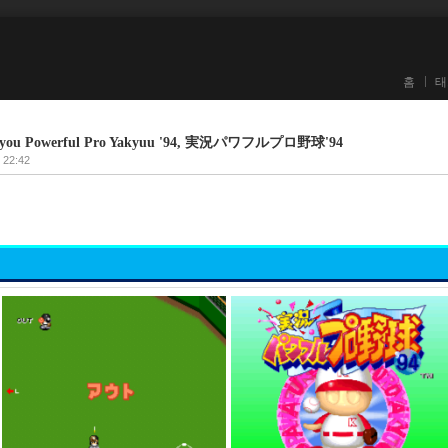
홈
태
you Powerful Pro Yakyuu '94, 実況パワフルプロ野球'94
. 22:42