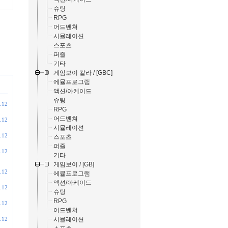
슈팅
RPG
어드벤쳐
시뮬레이션
스포츠
퍼즐
기타
게임보이 칼라 / [GBC]
에뮬프로그램
액션/아케이드
슈팅
.12
RPG
어드벤쳐
.12
시뮬레이션
.12
스포츠
퍼즐
.12
기타
게임보이 / [GB]
.12
에뮬프로그램
액션/아케이드
.12
슈팅
RPG
.12
어드벤쳐
시뮬레이션
.12