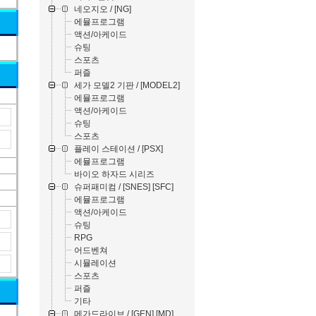
네오지오 / [NG]
에뮬프로그램
액션/아케이드
슈팅
스포츠
퍼즐
세가 모델2 기판 / [MODEL2]
에뮬프로그램
액션/아케이드
슈팅
스포츠
플레이 스테이션 / [PSX]
에뮬프로그램
바이오 하자드 시리즈
슈퍼패미컴 / [SNES] [SFC]
에뮬프로그램
액션/아케이드
슈팅
RPG
어드벤쳐
시뮬레이션
스포츠
퍼즐
기타
메가드라이브 / [GEN] [MD]