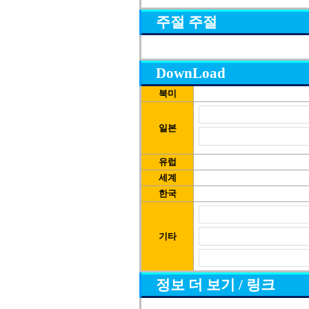
주절 주절
DownLoad
북미
일본
유럽
세계
한국
기타
정보 더 보기 / 링크