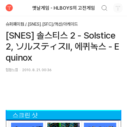
검색하기
옛날게임 - HLBOYS의 고전게임
티스토리
슈퍼패미컴 / [SNES] [SFC]/액션/아케이드
[SNES] 솔스티스 2 - Solstice
2, ソルスティスII, 에퀴녹스 - E
quinox
힙합느낌
2010. 8. 21. 00:36
스크린 샷