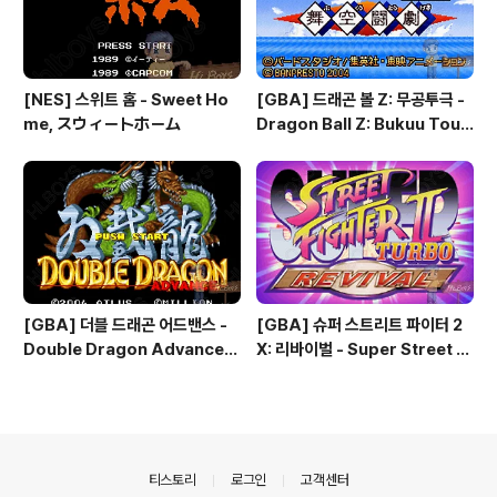
[NES] 스위트 홈 - Sweet Ho
[GBA] 드래곤 볼 Z: 무공투극 -
me, スウィートホーム
Dragon Ball Z: Bukuu Toug
eki, ドラゴンボールZ 舞空闘
劇, 드래곤 볼 Z: 슈퍼소닉 워리어
즈 - Dragon Ball Z: Superso
nic Warriors
[GBA] 더블 드래곤 어드밴스 -
[GBA] 슈퍼 스트리트 파이터 2
Double Dragon Advance,
X: 리바이벌 - Super Street Fi
ダブルドラゴン アドバンス, 双
ghter 2 X: Revival, スーパー
截龍 アドバンス
ストリートファイターII X リバ
イバル, 슈퍼 스트리트 파이터 2
터보: 리바이벌 - Super Street
Fighter 2 Turbo: Revival
의안내
티스토리
로그인
고객센터