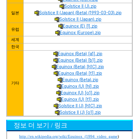
Solstice II (J).zip
Solstice II (Japan) (Beta) (1993-03-03).zip
일본
Solstice II (Japan).zip
Equinox (E) [!].zip
유럽
Equinox (Europe).zip
세계
한국
Equinox (Beta) [a1].zip
Equinox (Beta) [b1].zip
Equinox (Beta) [h1C].zip
Equinox (Beta) [t1].zip
Equinox (Beta).zip
기타
Equinox (U) [hI].zip
Equinox (U) [o1].zip
Equinox (U) [t1].zip
Solstice II (J) [h1C].zip
Solstice II (J) [o1].zip
정보 더 보기 / 링크
http://en.wikipedia.org/wiki/Equinox_(1994_video_game
)