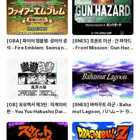
[GBA] 파이어 엠블렘: 성마의 광
[SNES] 프론트 미션 : 건 하자드
석 - Fire Emblem: Seima no
- Front Mission : Gun Haza
Kouseki, ファイアーエムブレ
rd, フロントミッションシリー
ム 聖魔の光石, 파이어 엠블렘:
ズ ガンハザード
더 세이크리드 스톤즈 - Fire Em
blem: The Sacred Stones
[GB] 유유백서 제3탄 : 마계의비
[SNES] 바하무트 라군 - Baha
편 - Yuu Yuu Hakusho Dai-3
mut Lagoon, バハムート ラ
-dan - Makai no Tobira, 幽
グーン
☆遊☆白書 第3弾 魔界の扉編