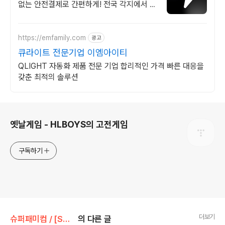
없는 안전결제로 간편하게! 전국 각지에서 올
라오는 전국구 최다 상품 매일 10만 개 이상
의 신규 상품 업로드
https://emfamily.com
광고
큐라이트 전문기업 이엠아이티
QLIGHT 자동화 제품 전문 기업 합리적인 가격 빠른 대응을
갖춘 최적의 솔루션
로그 정보
옛날게임 - HLBOYS의 고전게임
구독하기
더보기
슈퍼패미컴 / [SNES] [SFC]/액션/아케이드
의 다른 글