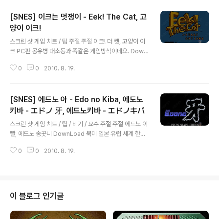
[SNES] 이크는 멋쟁이 - Eek! The Cat, 고
양이 이크!
글 내용
스크린 샷 게임 치트 / 팁 주절 주절 이크! 더 켓, 고양이 이
크 PC판 몽유병 대소동과 똑같은 게임방식이네요. Down
Load 북미 일본 유럽 세계 한국 기타 정보 더 보기 / 링크
0
0
2010. 8. 19.
관련 게임 / 다른 플랫폼 게임 [컴퓨터/액션/아케이드] -
[고전게임] 몽유병 대소동
[SNES] 에드노 아 - Edo no Kiba, 에도노
키바 - エドノ 牙, 에드노키바 - エドノキバ
글 내용
스크린 샷 게임 치트 / 팁 / 비기 / 묘수 주절 주절 에드노 이
빨, 에드노 송곳니 DownLoad 북미 일본 유럽 세계 한국
기타 정보 더 보기 / 링크 관련 게임 / 다른 플랫폼 게임
0
0
2010. 8. 19.
이 블로그 인기글