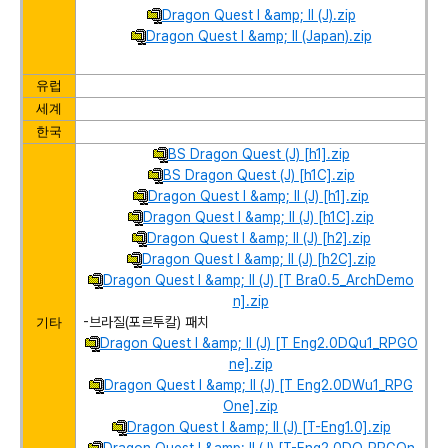
Dragon Quest I &amp; II (J).zip
Dragon Quest I &amp; II (Japan).zip
유럽
세계
한국
BS Dragon Quest (J) [h1].zip
BS Dragon Quest (J) [h1C].zip
Dragon Quest I &amp; II (J) [h1].zip
Dragon Quest I &amp; II (J) [h1C].zip
Dragon Quest I &amp; II (J) [h2].zip
Dragon Quest I &amp; II (J) [h2C].zip
Dragon Quest I &amp; II (J) [T Bra0.5_ArchDemo
n].zip
-브라질(포르투칼) 패치
기타
Dragon Quest I &amp; II (J) [T Eng2.0DQu1_RPGO
ne].zip
Dragon Quest I &amp; II (J) [T Eng2.0DWu1_RPG
One].zip
Dragon Quest I &amp; II (J) [T-Eng1.0].zip