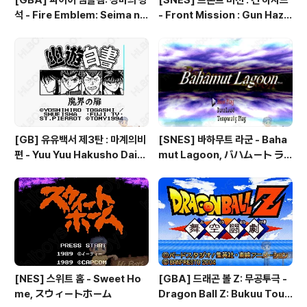
[GBA] 파이어 엠블렘: 성마의 광
[SNES] 프론트 미션 : 건 하자드
석 - Fire Emblem: Seima no
- Front Mission : Gun Haza
Kouseki, ファイアーエムブレ
rd, フロントミッションシリー
ム 聖魔の光石, 파이어 엠블렘:
ズ ガンハザード
더 세이크리드 스톤즈 - Fire Em
blem: The Sacred Stones
[GB] 유유백서 제3탄 : 마계의비
[SNES] 바하무트 라군 - Baha
편 - Yuu Yuu Hakusho Dai-3
mut Lagoon, バハムート ラ
-dan - Makai no Tobira, 幽
グーン
☆遊☆白書 第3弾 魔界の扉編
[NES] 스위트 홈 - Sweet Ho
[GBA] 드래곤 볼 Z: 무공투극 -
me, スウィートホーム
Dragon Ball Z: Bukuu Toug