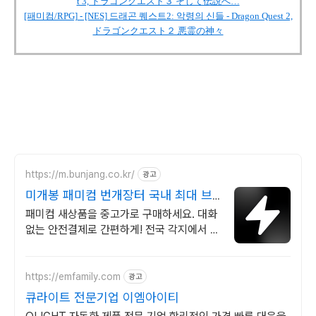
t 3, ドラゴンクエスト３ そして伝説へ…
[패미컴/RPG] - [NES] 드래곤 퀘스트2: 악령의 신들 - Dragon Quest 2,
ドラゴンクエスト２ 悪霊の神々
https://m.bunjang.co.kr/
광고
미개봉 패미컴 번개장터 국내 최대 브
랜드 중고거래
패미컴 새상품을 중고가로 구매하세요. 대화
없는 안전결제로 간편하게! 전국 각지에서 올
라오는 전국구 최다 상품 매일 10만 개 이상
의 신규 상품 업로드
https://emfamily.com
광고
큐라이트 전문기업 이엠아이티