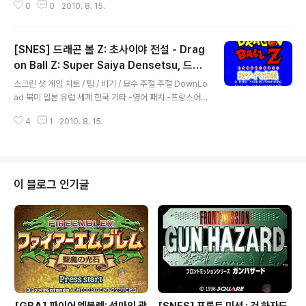
0
0
2010. 8. 15.
C엔진/CD-ROM] - [PCE-CD] 드래곤 나이트 & 그라피
티 - Dragon Knight & Grafitti - ドラゴンナイト ア
ンド グラフィティー [PC엔진/CD-ROM] - [PCE-C
[SNES] 드래곤 볼 Z: 초사이야 전설 - Drag
D] 드래곤 나이트 3 - Dragon Knight III -ドラゴンナ
イトIII [PC엔진/CD-ROM] - [PCE-CD] 드래곤 나이트
on Ball Z: Super Saiya Densetsu, 드래
글 내용
2 - Dragon Knight II - ドラゴンナイトII [컴퓨터/RP
곤 볼 Z 초 사이야인 전설 - ドラゴンボール
스크린 샷 게임 치트 / 팁 / 비기 / 묘수 주절 주절 DownLo
G] - [고전게임] 드래곤 나이트4 -젠타의 기사4 [컴퓨터/
Z スーパー 超サイヤ伝説
ad 북미 일본 유럽 세계 한국 기타 -영어 패치 -프랑스어
RPG] - [고전게임] 드래곤 나이트3 - 젠타의 기사
패치 -이탈리아어 패치 -폴란드어 패치 -스페인어 패치 정
4
1
2010. 8. 15.
보 더 보기 / 링크 관련 게임 / 다른 플랫폼 게임 [슈퍼패미
컴/RPG] - [SNES] 드래곤 볼 Z - 초오공전 - 각성편 : Dr
agon Ball Z - Super Gokuu Den - Kakusei Hen,
ドラゴンボールZ 超悟空伝 覚醒編 [슈퍼패미컴/RP
G] - [SNES] 드래곤 볼 Z - 초오공전 - 돌격편 : Dragon
이 블로그 인기글
Ball Z - Super Gokuu Den - Totsugeki Hen, ドラ
ゴンボールZ 超悟空伝 突撃編 [슈퍼패미컴/액션/아케
이드] - [SNES] 드래곤 볼 Z : 초무투전 - Dr..