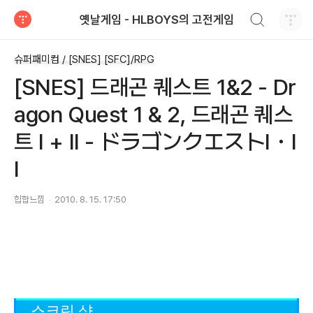
검색하기
옛날게임 - HLBOYS의 고전게임
티스토리
슈퍼패미컴 / [SNES] [SFC]/RPG
[SNES] 드래곤 퀘스트 1&2 - Dr
agon Quest 1 & 2, 드래곤 퀘스
트 I + II - ドラゴンクエストI・I
I
힙합느낌
2010. 8. 15. 17:50
스크린 샷