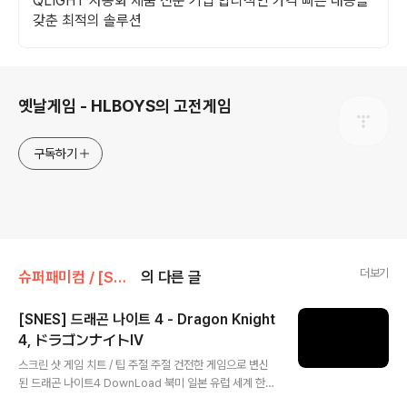
QLIGHT 자동화 제품 전문 기업 합리적인 가격 빠른 대응을
갖춘 최적의 솔루션
로그 정보
옛날게임 - HLBOYS의 고전게임
구독하기
더보기
슈퍼패미컴 / [SNES] [SFC]/RPG
의 다른 글
[SNES] 드래곤 나이트 4 - Dragon Knight
4, ドラゴンナイトIV
글 내용
스크린 샷 게임 치트 / 팁 주절 주절 건전한 게임으로 변신
된 드래곤 나이트4 DownLoad 북미 일본 유럽 세계 한국
기타 정보 더 보기 / 링크 관련 게임 / 다른 플랫폼 게임 [P