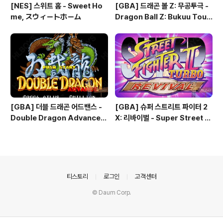
[NES] 스위트 홈 - Sweet Ho
[GBA] 드래곤 볼 Z: 무공투극 -
me, スウィートホーム
Dragon Ball Z: Bukuu Toug
eki, ドラゴンボールZ 舞空闘
劇, 드래곤 볼 Z: 슈퍼소닉 워리어
즈 - Dragon Ball Z: Superso
nic Warriors
[GBA] 더블 드래곤 어드밴스 -
[GBA] 슈퍼 스트리트 파이터 2
Double Dragon Advance,
X: 리바이벌 - Super Street Fi
ダブルドラゴン アドバンス, 双
ghter 2 X: Revival, スーパー
截龍 アドバンス
ストリートファイターII X リバ
イバル, 슈퍼 스트리트 파이터 2
터보: 리바이벌 - Super Street
Fighter 2 Turbo: Revival
의안내
티스토리
로그인
고객센터
© Daum Corp.