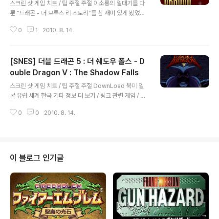
기
스크린 샷 게임 치트 / 팁 주절 주절 이소룡의 일대기를 다
룬 "드래곤 - 더 브루스 리 스토리"를 참 재미 있게 봤었습
니다. 그 영화보고 이소룡이 브루스 리 였구나 라고 알았었
0
1
2010. 8. 14.
지요. 이소룡 게임 중에서 가장 근사하네요. DownLoad
북미 일본 유럽 세계 한국 기타 -독일어 패치 정보 더 보기
/ 링크 관련 게임 / 다른 플랫폼 게임 [메가드라이브/액션/
[SNES] 더블 드래곤 5 : 더 쉐도우 폴스 - D
아케이드] - [GEN] 드래곤 - 더 브루스 리 스토리 : Drag
on - The Bruce Lee Story, 이소룡 [MSX/액션/아케
ouble Dragon V : The Shadow Falls
글 내용
이드] - [MSX] 이소룡 - Bruce Lee [세가 마스터 시스
스크린 샷 게임 치트 / 팁 주절 주절 DownLoad 북미 일
템/액션/아케이드] - [SMS] 드래곤 : 브루스 리 스토리 -
본 유럽 세계 한국 기타 정보 더 보기 / 링크 관련 게임 / 다
Dragon : The Bruce Lee Story
른 플랫폼 게임 [슈퍼패미컴/액션/아케이드] - [SNES] 배
0
0
2010. 8. 14.
틀토드 & 더블 드래곤 - 울티메이트 팀 : Battletoads &
Double Dragon - The Ultimate Team [메가드라이
브/액션/아케이드] - [GEN] 더블 드래곤 - Double Drag
on [메가드라이브/액션/아케이드] - [GEN] 더블 드래곤
5 : 더 쉐도우 폴스 - Double Dragon V: The Shadow
이 블로그 인기글
Falls [메가드라이브/액션/아케이드] - [GEN] 더블 드래
곤 3: 더 로제타 스톤 - Double Dragon 3: The Roset
ta Stone [메가드라이브/액..