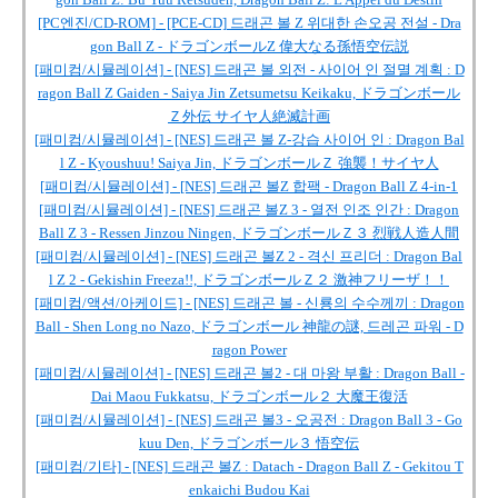
[PC엔진/CD-ROM] - [PCE-CD] 드래곤 볼 Z 위대한 손오공 전설 - Dra
gon Ball Z - ドラゴンボールZ 偉大なる孫悟空伝説
[패미컴/시뮬레이션] - [NES] 드래곤 볼 외전 - 사이어 인 절멸 계획 : D
ragon Ball Z Gaiden - Saiya Jin Zetsumetsu Keikaku, ドラゴンボール
Ｚ外伝 サイヤ人絶滅計画
[패미컴/시뮬레이션] - [NES] 드래곤 볼 Z-강습 사이어 인 : Dragon Bal
l Z - Kyoushuu! Saiya Jin, ドラゴンボールＺ 強襲！サイヤ人
[패미컴/시뮬레이션] - [NES] 드래곤 볼Z 합팩 - Dragon Ball Z 4-in-1
[패미컴/시뮬레이션] - [NES] 드래곤 볼Z 3 - 열전 인조 인간 : Dragon
Ball Z 3 - Ressen Jinzou Ningen, ドラゴンボールＺ３ 烈戦人造人間
[패미컴/시뮬레이션] - [NES] 드래곤 볼Z 2 - 격신 프리더 : Dragon Bal
l Z 2 - Gekishin Freeza!!, ドラゴンボールＺ２ 激神フリーザ！！
[패미컴/액션/아케이드] - [NES] 드래곤 볼 - 신룡의 수수께끼 : Dragon
Ball - Shen Long no Nazo, ドラゴンボール 神龍の謎, 드레곤 파워 - D
ragon Power
[패미컴/시뮬레이션] - [NES] 드래곤 볼2 - 대 마왕 부활 : Dragon Ball -
Dai Maou Fukkatsu, ドラゴンボール２ 大魔王復活
[패미컴/시뮬레이션] - [NES] 드래곤 볼3 - 오공전 : Dragon Ball 3 - Go
kuu Den, ドラゴンボール３ 悟空伝
[패미컴/기타] - [NES] 드래곤 볼Z : Datach - Dragon Ball Z - Gekitou T
enkaichi Budou Kai