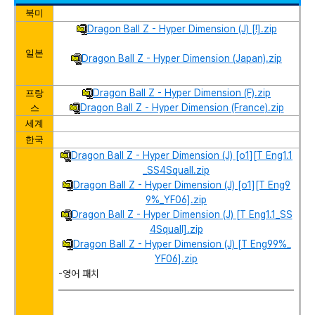
북미
Dragon Ball Z - Hyper Dimension (J) [!].zip
일본
Dragon Ball Z - Hyper Dimension (Japan).zip
Dragon Ball Z - Hyper Dimension (F).zip
프랑
Dragon Ball Z - Hyper Dimension (France).zip
스
세계
한국
Dragon Ball Z - Hyper Dimension (J) [o1][T Eng1.1
_SS4Squall.zip
Dragon Ball Z - Hyper Dimension (J) [o1][T Eng9
9%_YF06].zip
Dragon Ball Z - Hyper Dimension (J) [T Eng1.1_SS
4Squall].zip
Dragon Ball Z - Hyper Dimension (J) [T Eng99%_
YF06].zip
-영어 패치