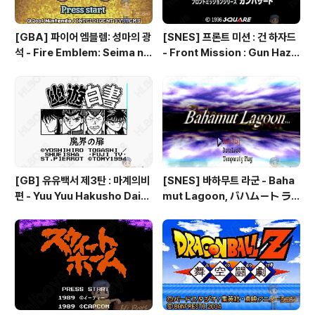
[GBA] 파이어 엠블렘: 성마의 광
[SNES] 프론트 미션 : 건 하자드
석 - Fire Emblem: Seima no
- Front Mission : Gun Haza
Kouseki, ファイアーエムブレ
rd, フロントミッションシリー
ム 聖魔の光石, 파이어 엠블렘:
ズ ガンハザード
더 세이크리드 스톤즈 - Fire Em
blem: The Sacred Stones
[GB] 유유백서 제3탄 : 마계의비
[SNES] 바하무트 라군 - Baha
편 - Yuu Yuu Hakusho Dai-3
mut Lagoon, バハムート ラ
-dan - Makai no Tobira, 幽
グーン
☆遊☆白書 第3弾 魔界の扉編