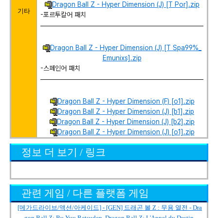
Dragon Ball Z - Hyper Dimension (J) [T Por].zip
기타
-포르투칼어 패치
Dragon Ball Z - Hyper Dimension (J) [T Spa99%_
Emunixs].zip
-스페인어 패치
Dragon Ball Z - Hyper Dimension (F) [o1].zip
Dragon Ball Z - Hyper Dimension (J) [b1].zip
Dragon Ball Z - Hyper Dimension (J) [b2].zip
Dragon Ball Z - Hyper Dimension (J) [o1].zip
정보 더 보기 / 링크
관련 게임 / 다른 플랫폼 게임
[메가드라이브/액션/아케이드] - [GEN] 드래곤 볼 Z : 무용 열전 - Dra
gon Ball Z: Bu Yuu Retsuden, Dragon Ball Z: L'Appel du Destin