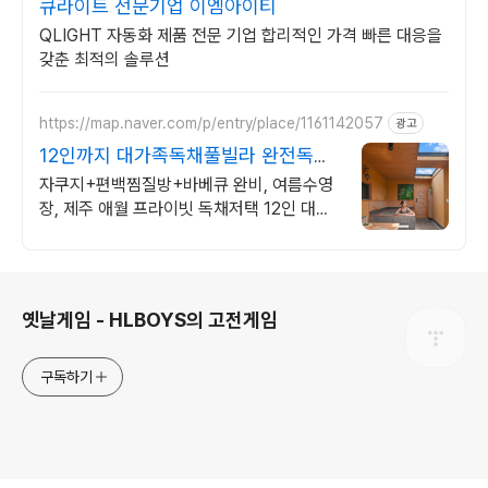
큐라이트 전문기업 이엠아이티
QLIGHT 자동화 제품 전문 기업 합리적인 가격 빠른 대응을
갖춘 최적의 솔루션
https://map.naver.com/p/entry/place/1161142057
광고
12인까지 대가족독채풀빌라 완전독채
프라이빗 가족저택
자쿠지+편백찜질방+바베큐 완비, 여름수영
장, 제주 애월 프라이빗 독채저택 12인 대가
족도 각자의 공간이 충분한 제주 애월 프라이
빗 독채 가족저택
로그 정보
옛날게임 - HLBOYS의 고전게임
구독하기