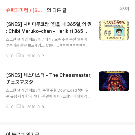
더보기
슈퍼패미컴 / [SNES] [SFC]/퍼즐
의 다른 글
[SNES] 치비마루코짱 「힘을 내 365일」의 권
: Chibi Maruko-chan - Harikiri 365 Nic
글 내용
hi no Maki, 찌비마루꼬의 [힘내서 365일]
스크린 샷 게임 치트 / 팁 / 비기 / 묘수 주절 주절 윷놀이,
편 - ちびまる子ちゃん「はりきり365日」の
부루마블 같은 보드게임.... 윷놀이....ㅋㅋㅋㅋㅋㅋㅋㅋㅋ
巻
ㅋㅋㅋㅋㅋㅋㅋ DownLoad 북미 일본 유럽 세계 한국 기
0
0
2010. 8. 9.
타 정보 더 보기 / 링크 관련 게임 / 다른 플랫폼 게임 [메가
드라이브/퍼즐] - [GEN] 치비 마루코 짱 - 와쿠와쿠 쇼핑 :
Chibi Maruko-Chan - Wakuwaku Shopping [PC
[SNES] 체스마스터 - The Chessmaster,
엔진/액션/아케이드] - [PCE] 치비 마루코짱 퀴즈 데 피햐
라 - Chibi Marukochan Quiz De Pihyara [패미컴/어
チェスマスター
글 내용
드벤쳐] - [NES] 치비 마루코 짱 - 들뜬 쇼핑 : Chibi Mar
스크린 샷 게임 치트 / 팁 주절 주절 DownLoad 북미 일
uko Chan - Uki Uki Shopping, ちびまる子ちゃん
본 유럽 세계 한국 기타 -독일어 패치 -스페인어 패치 정보
うきうきショッピング
더 보기 / 링크 관련 게임 / 다른 플랫폼 게임
0
0
2010. 8. 8.
이 블로그 인기글