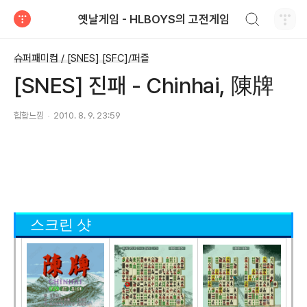
검색하기
옛날게임 - HLBOYS의 고전게임
티스토리
슈퍼패미컴 / [SNES] [SFC]/퍼즐
[SNES] 진패 - Chinhai, 陳牌
힙합느낌
2010. 8. 9. 23:59
스크린 샷