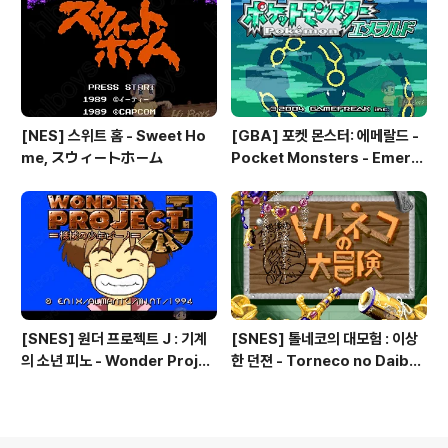
[NES] 스위트 홈 - Sweet Ho
[GBA] 포켓 몬스터: 에메랄드 -
me, スウィートホーム
Pocket Monsters - Emeral
d, ポケットモンスター エメラ
ルド, 포켓몬: 에메랄드 버전 - Po
kemon: Emerald Version
[SNES] 원더 프로젝트 J : 기계
[SNES] 톨네코의 대모험 : 이상
의 소년 피노 - Wonder Projec
한 던젼 - Torneco no Daibo
t J : Kikai no Shounen Pino,
uken : Fushigi no Dungeon,
원더 프로젝트 J 기계소년 피노ワ
톨네코의 대모험 : 신비한 던전 -
ンダープロジェクトJ 機械の
トルネコの大冒険 不思議のダ