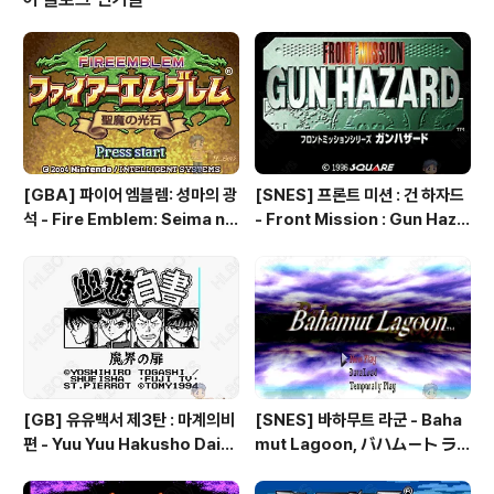
[GBA] 파이어 엠블렘: 성마의 광
[SNES] 프론트 미션 : 건 하자드
석 - Fire Emblem: Seima no
- Front Mission : Gun Haza
Kouseki, ファイアーエムブレ
rd, フロントミッションシリー
ム 聖魔の光石, 파이어 엠블렘:
ズ ガンハザード
더 세이크리드 스톤즈 - Fire Em
blem: The Sacred Stones
[GB] 유유백서 제3탄 : 마계의비
[SNES] 바하무트 라군 - Baha
편 - Yuu Yuu Hakusho Dai-3
mut Lagoon, バハムート ラ
-dan - Makai no Tobira, 幽
グーン
☆遊☆白書 第3弾 魔界の扉編