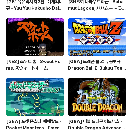
[GB] 유유백서 제3탄 : 마계의비
[SNES] 바하무트 라군 - Baha
편 - Yuu Yuu Hakusho Dai-3
mut Lagoon, バハムート ラ
-dan - Makai no Tobira, 幽
グーン
☆遊☆白書 第3弾 魔界の扉編
[NES] 스위트 홈 - Sweet Ho
[GBA] 드래곤 볼 Z: 무공투극 -
me, スウィートホーム
Dragon Ball Z: Bukuu Toug
eki, ドラゴンボールZ 舞空闘
劇, 드래곤 볼 Z: 슈퍼소닉 워리어
즈 - Dragon Ball Z: Superso
nic Warriors
[GBA] 포켓 몬스터: 에메랄드 -
[GBA] 더블 드래곤 어드밴스 -
Pocket Monsters - Emeral
Double Dragon Advance,