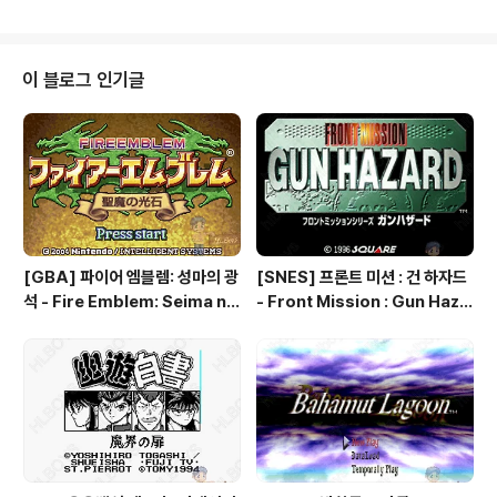
레 팬자 킥 복싱 [메가드라이브/액션/아케이드] - [GEN]
베스트 오브 더 베스트 - 챔피온쉽 가라데 : Best of the B
est - Championship Karate, 킥 복싱 - Kick Boxing,
The [PC엔진/스포츠] - [PCE] 안드레 팬자 킥 복싱 - A
이 블로그 인기글
ndre Panza Kick Boxing, 킥 복싱 - THE KICKBOXI
NG [컴퓨터/스포츠] - [고전게임] 팬자 킥 복싱 - Panza
Kick Boxing [패..
[GBA] 파이어 엠블렘: 성마의 광
[SNES] 프론트 미션 : 건 하자드
석 - Fire Emblem: Seima no
- Front Mission : Gun Haza
Kouseki, ファイアーエムブレ
rd, フロントミッションシリー
ム 聖魔の光石, 파이어 엠블렘:
ズ ガンハザード
더 세이크리드 스톤즈 - Fire Em
blem: The Sacred Stones