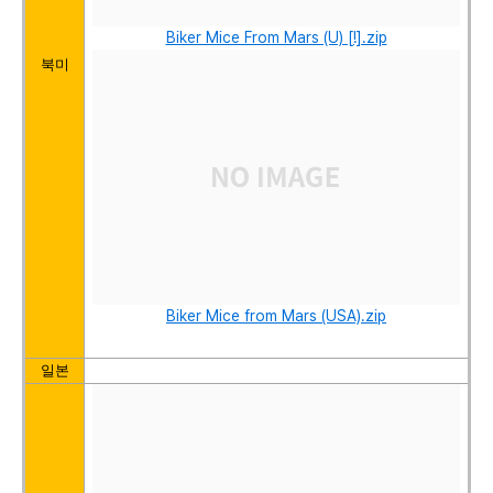
Biker Mice From Mars (U) [!].zip
북미
Biker Mice from Mars (USA).zip
일본