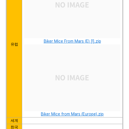
Biker Mice From Mars (E) [!].zip
유럽
Biker Mice from Mars (Europe).zip
세계
한국