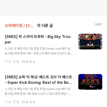
더보기
슈퍼패미컴 / [SNES] [SFC]/액션/아케이드
의 다른 글
[SNES] 빅 스카이 트루퍼 - Big Sky Troo
per
글 내용
스크린 샷 게임 치트 / 팁 주절 주절 DownLoad 북미 일
본 유럽 세계 한국 기타 -프랑스어 패치 정보 더 보기 / 링
크 관련 게임 / 다른 플랫폼 게임
0
0
2010. 8. 5.
[SNES] 슈퍼 킥 복싱: 베스트 오브 더 베스트
- Super Kick Boxing: Best of the Bes
글 내용
t, スーパーキックボクシング, 베스트 오브
스크린 샷 게임 치트 / 팁 주절 주절 DownLoad 북미 일
더 베스트: 챔피온쉽 가라데 - Best of the B
본 유럽 세계 한국 기타 정보 더 보기 / 링크 관련 게임 / 다
est: Championship Karate
른 플랫폼 게임 [PC엔진/CD-ROM] - [PCE-CD] 킥 복
0
0
2010. 8. 4.
싱 - The Kick Boxing - ザ・キックボクシング, 안드