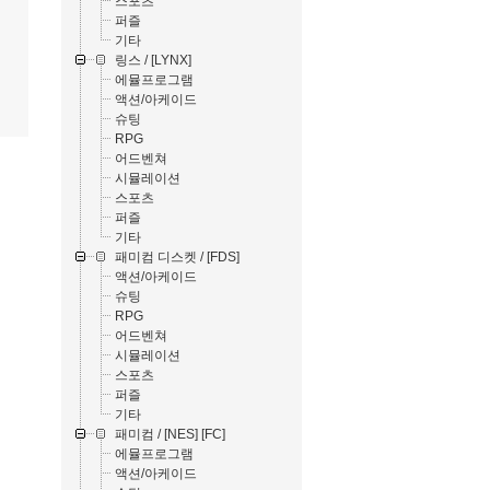
스포츠
퍼즐
기타
링스 / [LYNX]
에뮬프로그램
액션/아케이드
슈팅
RPG
어드벤쳐
시뮬레이션
스포츠
퍼즐
기타
패미컴 디스켓 / [FDS]
액션/아케이드
슈팅
RPG
어드벤쳐
시뮬레이션
스포츠
퍼즐
기타
패미컴 / [NES] [FC]
에뮬프로그램
액션/아케이드