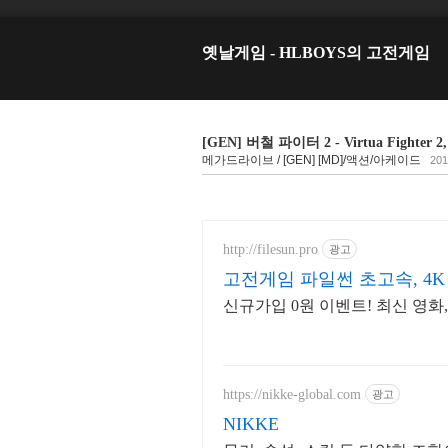
옛날게임 - HLBOYS의 고전게임
[GEN] 버철 파이터 2 - Virtua Figh
메가드라이브 / [GEN] [MD]/액션/아케이드
201
http://filesun.pro
광고
고전게임 파일썬 초고속, 4K
신규가입 0원 이벤트! 최신 영화
https://nikke-global.com
광고
NIKKE