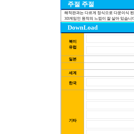
주절 주절
해적판과는 다르게 정식으로 다운이식 된
3D게임인 원작의 느낌이 잘 살아 있습니다
DownLoad
북미
유럽
일본
세계
한국
기타