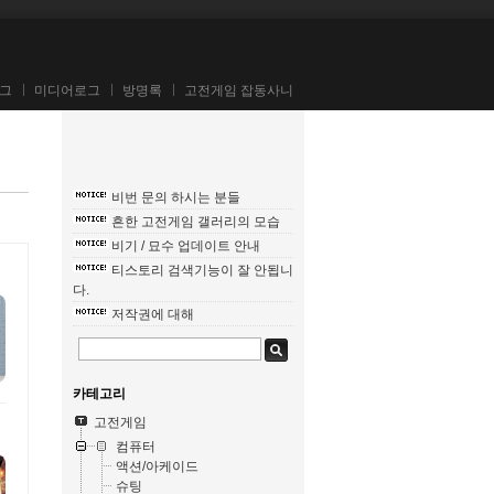
그
미디어로그
방명록
고전게임 잡동사니
비번 문의 하시는 분들
흔한 고전게임 갤러리의 모습
비기 / 묘수 업데이트 안내
티스토리 검색기능이 잘 안됩니
다.
저작권에 대해
카테고리
고전게임
컴퓨터
액션/아케이드
슈팅