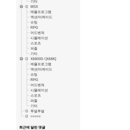
기타
MSX
에뮬프로그램
액션/아케이드
슈팅
RPG
어드벤쳐
시뮬레이션
스포츠
퍼즐
기타
X68000 / [X68K]
에뮬프로그램
액션/아케이드
슈팅
RPG
어드벤쳐
시뮬레이션
스포츠
퍼즐
기타
투덜투덜
=====
최근에 달린 댓글