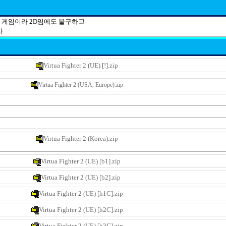
 게임이라 2D임에도 불구하고
.
Virtua Fighter 2 (UE) [!].zip
Virtua Fighter 2 (USA, Europe).zip
Virtua Fighter 2 (Korea).zip
Virtua Fighter 2 (UE) [b1].zip
Virtua Fighter 2 (UE) [b2].zip
Virtua Fighter 2 (UE) [h1C].zip
Virtua Fighter 2 (UE) [h2C].zip
Virtua Fighter 2 (UE) [h3C].zip