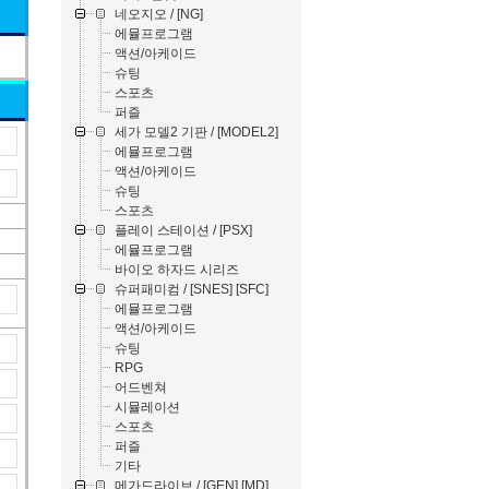
네오지오 / [NG]
에뮬프로그램
액션/아케이드
슈팅
스포츠
퍼즐
세가 모델2 기판 / [MODEL2]
에뮬프로그램
액션/아케이드
슈팅
스포츠
플레이 스테이션 / [PSX]
에뮬프로그램
바이오 하자드 시리즈
슈퍼패미컴 / [SNES] [SFC]
에뮬프로그램
액션/아케이드
슈팅
RPG
어드벤쳐
시뮬레이션
스포츠
퍼즐
기타
메가드라이브 / [GEN] [MD]