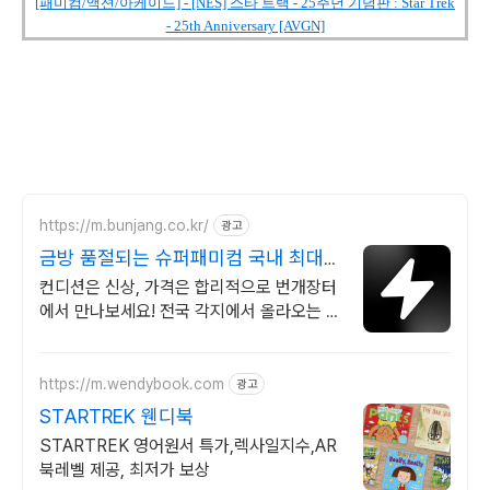
[패미컴/액션/아케이드] - [NES] 스타 트랙 - 25주년 기념판 : Star Trek
- 25th Anniversary [AVGN]
https://m.bunjang.co.kr/
광고
금방 품절되는 슈퍼패미컴 국내 최대
브랜드 중고거래
컨디션은 신상, 가격은 합리적으로 번개장터
에서 만나보세요! 전국 각지에서 올라오는 전
국구 최다 상품 매일 10만 개 이상의 신규 상
품 업로드
https://m.wendybook.com
광고
STARTREK 웬디북
STARTREK 영어원서 특가,렉사일지수,AR
북레벨 제공, 최저가 보상