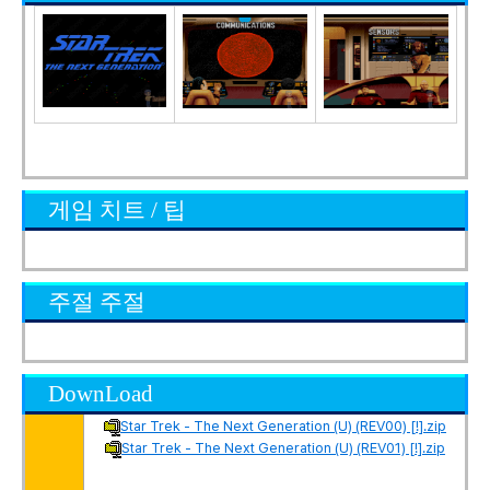
게임 치트 / 팁
주절 주절
DownLoad
Star Trek - The Next Generation (U) (REV00) [!].zip
Star Trek - The Next Generation (U) (REV01) [!].zip