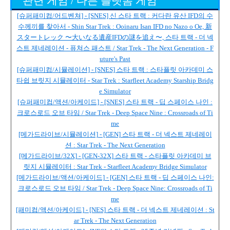
관련 게임 / 다른 플랫폼 게임
[슈퍼패미컴/어드벤쳐] - [SNES] 신 스타 트랙 : 커다란 유산 IFD의 수
수께끼를 찾아서 - Shin Star Trek : Ooinaru Isan IFD no Nazo o Oe, 新
スタートレック 〜大いなる遺産IFDの謎を追え〜, 스타 트랙 - 더 넥
스트 제네레이션 - 퓨쳐스 패스트 / Star Trek - The Next Generation - F
uture's Past
[슈퍼패미컴/시뮬레이션] - [SNES] 스타 트랙 : 스타플릿 아카데미 스
타쉽 브릿지 시뮬레이터 - Star Trek : Starfleet Academy Starship Bridg
e Simulator
[슈퍼패미컴/액션/아케이드] - [SNES] 스타 트랙 - 딥 스페이스 나인 :
크로스로드 오브 타임 / Star Trek - Deep Space Nine : Crossroads of Ti
me
[메가드라이브/시뮬레이션] - [GEN] 스타 트랙 - 더 넥스트 제네레이
션 : Star Trek - The Next Generation
[메가드라이브/32X] - [GEN-32X] 스타 트랙 - 스타플릿 아카데미 브
릿지 시뮬레이터 : Star Trek - Starfleet Academy Bridge Simulator
[메가드라이브/액션/아케이드] - [GEN] 스타 트랙 - 딥 스페이스 나인:
크로스로드 오브 타임 / Star Trek - Deep Space Nine: Crossroads of Ti
me
[패미컴/액션/아케이드] - [NES] 스타 트랙 - 더 넥스트 제네레이션 : St
ar Trek - The Next Generation