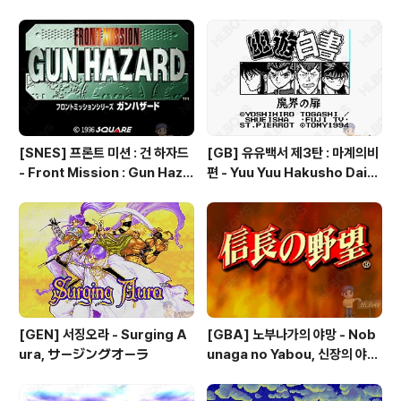
Kouseki, ファイアーエムブレ
e Ike! Nekketsu Hockey Bu
ム 聖魔の光石, 파이어 엠블렘:
- Subette Koronde Dai Ran
더 세이크리드 스톤즈 - Fire Em
tou, いけいけ熱血ホッケー部
blem: The Sacred Stones
すべってころんで大乱闘
[SNES] 프론트 미션 : 건 하자드
[GB] 유유백서 제3탄 : 마계의비
- Front Mission : Gun Haza
편 - Yuu Yuu Hakusho Dai-3
rd, フロントミッションシリー
-dan - Makai no Tobira, 幽
ズ ガンハザード
☆遊☆白書 第3弾 魔界の扉編
[GEN] 서징오라 - Surging A
[GBA] 노부나가의 야망 - Nob
ura, サージングオーラ
unaga no Yabou, 신장의 야망
- 信長の野望