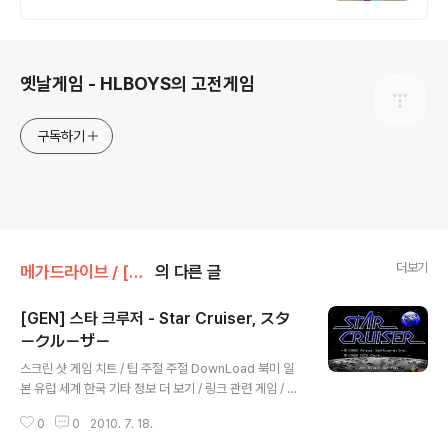
로그 정보
옛날게임 - HLBOYS의 고전게임
구독하기
더보기
메가드라이브 / [GEN] [MD]/시뮬레이션
의 다른 글
[GEN] 스타 크루저 - Star Cruiser, スタ
ークルーザー
글 내용
스크린 샷 게임 치트 / 팁 주절 주절 DownLoad 북미 일
본 유럽 세계 한국 기타 정보 더 보기 / 링크 관련 게임 / 다
른 플랫폼 게임
0
0
2010. 7. 18.