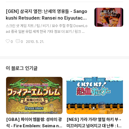
[GEN] 삼국지 열전: 난세의 영웅들 - Sango
kushi Retsuden: Ransei no Eiyuutachi,
글 내용
三国志列伝 乱世の英雄たち, 삼국지열전:
스크린 샷 게임 치트 / 팁 / 비기 / 묘수 주절 주절 DownLo
난세군영 - San Guo Zhi Lie Zhuan: Luan
ad 중국 일본 유럽 세계 한국 기타 정보 더 보기 / 링크 관
Shi Qun Ying, 三国志列传: 乱世群英
련 게임 / 다른 플랫폼 게임 [슈퍼패미컴/시뮬레이션] - [S
0
0
2010. 5. 21.
NES] 삼국지정사 : 천무 스피릿츠 - Sangokushi Seishi
: Tenbu Spirits, 三国志正史 天舞スピリッツ [슈퍼
패미컴/시뮬레이션] - [SNES] 삼국지 영걸전 - Sangok
ushi Eiketsuden, 三国志 英傑伝 [슈퍼패미컴/시뮬레
이션] - [SNES] 삼국지 4 : 적벽대전 - Sangokushi 4,
이 블로그 인기글
三国志IV, 로맨스 오브 더 쓰리 킹덤즈 4 : 월 오브 파이어
- Romance of the Three Kingdoms IV : Wall of Fi
re [슈퍼패미컴/시뮬레이션] - ..
[GBA] 파이어 엠블렘: 성마의 광
[NES] 가라 가라! 열혈 하키 부 -
석 - Fire Emblem: Seima no
미끄러지고 넘어지고 대 난투 : Ik