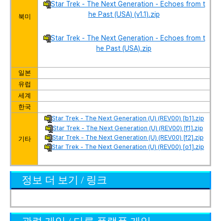
Star Trek - The Next Generation - Echoes from t
he Past (USA) (v1.1).zip
북미
Star Trek - The Next Generation - Echoes from t
he Past (USA).zip
일본
유럽
세계
한국
Star Trek - The Next Generation (U) (REV00) [b1].zip
Star Trek - The Next Generation (U) (REV00) [f1].zip
Star Trek - The Next Generation (U) (REV00) [f2].zip
기타
Star Trek - The Next Generation (U) (REV00) [o1].zip
정보 더 보기 / 링크