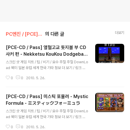
더보기
PC엔진 / [PCE]/CD-ROM
의 다른 글
[PCE-CD / Pass] 열혈고교 돗지볼 부 CD
사커 편 - Nekketsu KouKou Dodgeball
글 내용
Bun CD Soccer Hen - 熱血高校ドッジ
스크린 샷 게임 치트 / 팁 / 비기 / 묘수 주절 주절 DownLo
ボール部 CDサッカー編
ad 북미 일본 유럽 세계 한국 기타 정보 더 보기 / 링크 관
련 게임 / 다른 플랫폼 게임 [PC엔진/스포츠] - [PCE] 열
0
0
2010. 5. 26.
혈 고교 돗지볼부 - PC축구편 : NEKKETSU KŌKŌ DO
DGEBALL BU - PC SOCCER HEN [패미컴/액션/아케
이드] - [NES] 열혈 고교 피구부 - 축구편 : Nekketsu K
[PCE-CD / Pass] 미스틱 포뮬러 - Mystic
oukou Dodgeball Bu - Soccer Hen, 닌텐도 월드 컵
- Nintendo World Cup [패미컴/스포츠] - [NES] 쿠니
Formula - ミスティックフォーミュラ
글 내용
오 군의 열혈 사커 리그 - Kunio Kun no Nekketsu So
스크린 샷 게임 치트 / 팁 / 비기 / 묘수 주절 주절 DownLo
ccer League
ad 북미 일본 유럽 세계 한국 기타 정보 더 보기 / 링크 관
련 게임 / 다른 플랫폼 게임
0
0
2010. 5. 26.