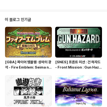
이 블로그 인기글
[GBA] 파이어 엠블렘: 성마의 광
[SNES] 프론트 미션 : 건 하자드
석 - Fire Emblem: Seima no
- Front Mission : Gun Haza
Kouseki, ファイアーエムブレ
rd, フロントミッションシリー
ム 聖魔の光石, 파이어 엠블렘:
ズ ガンハザード
더 세이크리드 스톤즈 - Fire Em
blem: The Sacred Stones