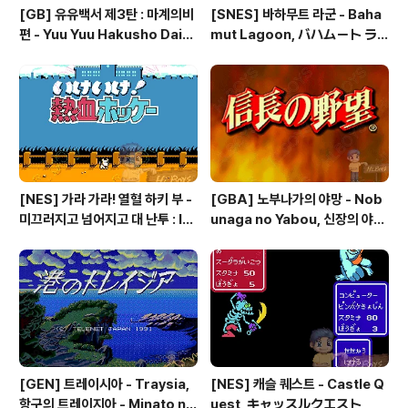
[GB] 유유백서 제3탄 : 마계의비
[SNES] 바하무트 라군 - Baha
편 - Yuu Yuu Hakusho Dai-3
mut Lagoon, バハムート ラ
-dan - Makai no Tobira, 幽
グーン
☆遊☆白書 第3弾 魔界の扉編
[NES] 가라 가라! 열혈 하키 부 -
[GBA] 노부나가의 야망 - Nob
미끄러지고 넘어지고 대 난투 : Ik
unaga no Yabou, 신장의 야망
e Ike! Nekketsu Hockey Bu
- 信長の野望
- Subette Koronde Dai Ran
tou, いけいけ熱血ホッケー部
すべってころんで大乱闘
[GEN] 트레이시아 - Traysia,
[NES] 캐슬 퀘스트 - Castle Q
항구의 트레이지아 - Minato no
uest, キャッスルクエスト