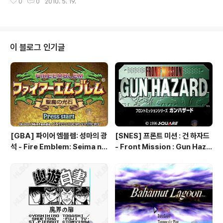
0
0
2010. 5. 19.
러스 - Populous, ポピュラス [슈퍼패미컴/시뮬레이션]
- [SNES] 파퓨러스 2 : 트라이얼 오브 더 올림피언 갓즈 -
Populous 2 : Trials of the Olympian Gods, ポピュ
ラスII [PC엔진/CD-ROM] - [PCE-CD] 파퓨러스 - 더
프로미스드 랜드 : Populous - The Promised Lands
이 블로그 인기글
: ポピュラス ザ・プロミストランド [메가드라이브/시
뮬레이션] - [GEN] 파퓨러스 - Populous [메가드라이
브/시뮬레이션] - [GEN] 파퓨러스 2 - Popul..
[GBA] 파이어 엠블렘: 성마의 광
[SNES] 프론트 미션 : 건 하자드
석 - Fire Emblem: Seima no
- Front Mission : Gun Haza
Kouseki, ファイアーエムブレ
rd, フロントミッションシリー
ム 聖魔の光石, 파이어 엠블렘:
ズ ガンハザード
더 세이크리드 스톤즈 - Fire Em
blem: The Sacred Stones