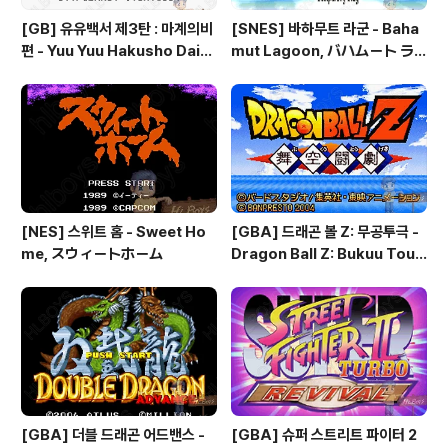
[GB] 유유백서 제3탄 : 마계의비
[SNES] 바하무트 라군 - Baha
편 - Yuu Yuu Hakusho Dai-3
mut Lagoon, バハムート ラ
-dan - Makai no Tobira, 幽
グーン
☆遊☆白書 第3弾 魔界の扉編
[NES] 스위트 홈 - Sweet Ho
[GBA] 드래곤 볼 Z: 무공투극 -
me, スウィートホーム
Dragon Ball Z: Bukuu Toug
eki, ドラゴンボールZ 舞空闘
劇, 드래곤 볼 Z: 슈퍼소닉 워리어
즈 - Dragon Ball Z: Superso
nic Warriors
[GBA] 더블 드래곤 어드밴스 -
[GBA] 슈퍼 스트리트 파이터 2