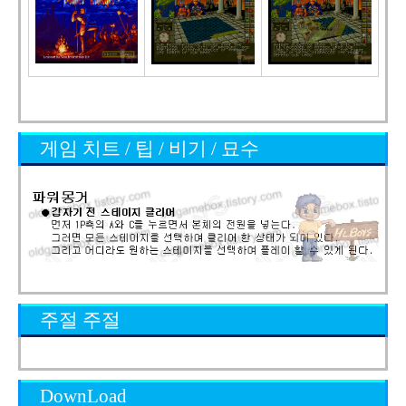
게임 치트 / 팁 / 비기 / 묘수
주절 주절
DownLoad