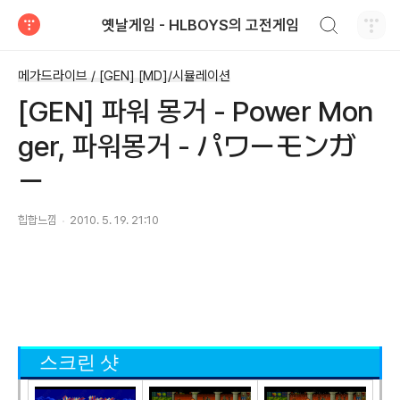
검색하기
옛날게임 - HLBOYS의 고전게임
티스토리
메가드라이브 / [GEN] [MD]/시뮬레이션
[GEN] 파워 몽거 - Power Mon
ger, 파워몽거 - パワーモンガ
ー
힙합느낌
2010. 5. 19. 21:10
스크린 샷