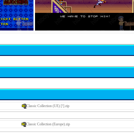
Classic Collection (UE) [!].zip
Classic Collection (Europe).zip