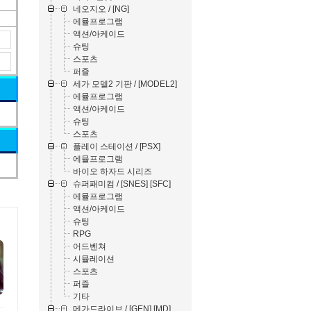
네오지오 / [NG]
에뮬프로그램
액션/아케이드
슈팅
스포츠
퍼즐
세가 모델2 기판 / [MODEL2]
에뮬프로그램
액션/아케이드
슈팅
스포츠
플레이 스테이션 / [PSX]
에뮬프로그램
바이오 하자드 시리즈
슈퍼패미컴 / [SNES] [SFC]
에뮬프로그램
액션/아케이드
슈팅
RPG
어드벤쳐
시뮬레이션
스포츠
퍼즐
기타
메가드라이브 / [GEN] [MD]