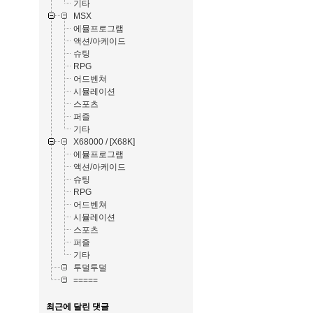
기타
MSX
에뮬프로그램
액션/아케이드
슈팅
RPG
어드벤쳐
시뮬레이션
스포츠
퍼즐
기타
X68000 / [X68K]
에뮬프로그램
액션/아케이드
슈팅
RPG
어드벤쳐
시뮬레이션
스포츠
퍼즐
기타
투덜투덜
=====
최근에 달린 댓글