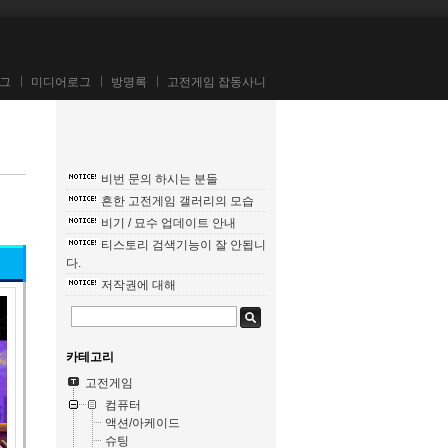
그
미디어로그
방명록
고전게임 잡동사니
비번 문의 하시는 분들
흔한 고전게임 갤러리의 모습
비기 / 묘수 업데이트 안내
티스토리 검색기능이 잘 안됩니
다.
저작권에 대해
카테고리
고전게임
컴퓨터
액션/아케이드
슈팅