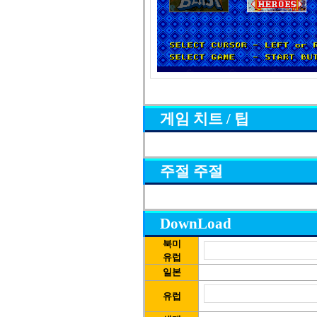
게임 치트 / 팁
주절 주절
DownLoad
북미
유럽
일본
유럽