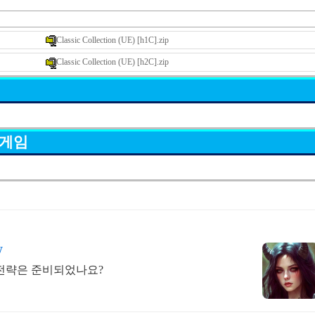
Classic Collection (UE) [h1C].zip
Classic Collection (UE) [h2C].zip
 게임
W
 전략은 준비되었나요?