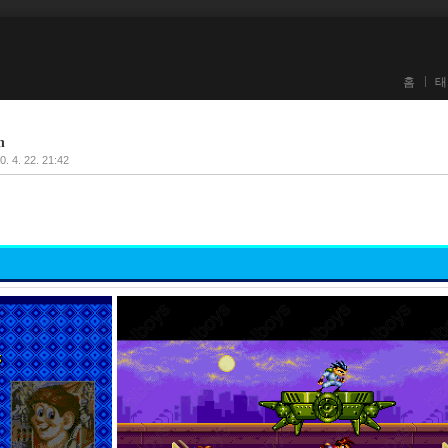
홈
태
n
0. 4. 22. 21:42