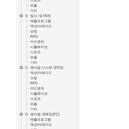
스포츠
퍼즐
기타
링스 / [LYNX]
에뮬프로그램
액션/아케이드
슈팅
RPG
어드벤쳐
시뮬레이션
스포츠
퍼즐
기타
패미컴 디스켓 / [FDS]
액션/아케이드
슈팅
RPG
어드벤쳐
시뮬레이션
스포츠
퍼즐
기타
패미컴 / [NES] [FC]
에뮬프로그램
액션/아케이드