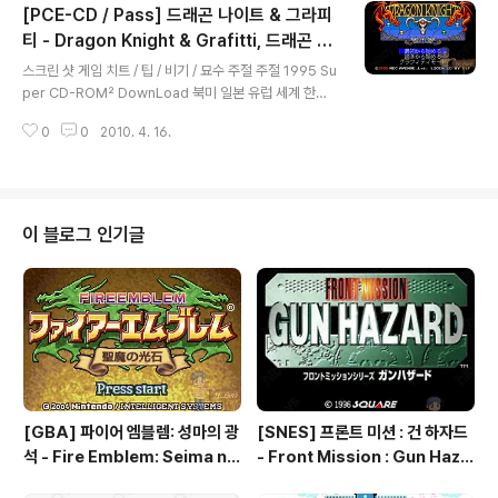
[PCE-CD / Pass] 드래곤 나이트 & 그라피
레이어 - 영웅 전설 2 : Dragon Slayer - Eiyuu Dense
tsu 2, ドラゴンスレイヤー英雄伝説II [메가드라이브/
티 - Dragon Knight & Grafitti, 드래곤 나
글 내용
RPG] - [GEN] 드래곤 슬레이어: 영웅 전설 2 - Dragon
이트 & 그래피티 - ドラゴンナイト アンド
스크린 샷 게임 치트 / 팁 / 비기 / 묘수 주절 주절 1995 Su
Slayer: Eiyuu Densetsu II, 드레곤 슬래이어 2 - 더 레
グラフィティー
per CD-ROM² DownLoad 북미 일본 유럽 세계 한국
전드 오브 히어로즈 - Dragon ..
기타 정보 더 보기 / 링크 관련 게임 / 다른 플랫폼 게임 [슈
0
0
2010. 4. 16.
퍼패미컴/RPG] - [SNES] 드래곤 나이트 4 - Dragon K
night 4, ドラゴンナイトIV [PC엔진/CD-ROM] - [PC
E-CD] 드래곤 나이트 3 - Dragon Knight III -ドラゴン
ナイトIII [PC엔진/CD-ROM] - [PCE-CD] 드래곤 나이
트 2 - Dragon Knight II - ドラゴンナイトII [컴퓨터/R
이 블로그 인기글
PG] - [고전게임] 드래곤 나이트4 -젠타의 기사4 [컴퓨
터/RPG] - [고전게임] 드래곤 나이트3 - 젠타의 기사
[GBA] 파이어 엠블렘: 성마의 광
[SNES] 프론트 미션 : 건 하자드
석 - Fire Emblem: Seima no
- Front Mission : Gun Haza
Kouseki, ファイアーエムブレ
rd, フロントミッションシリー