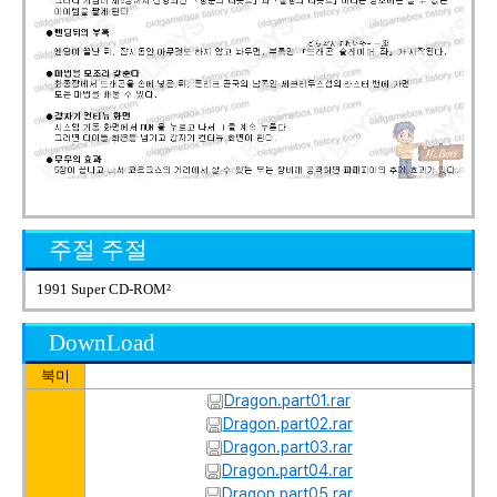
주절 주절
1991 Super CD-ROM²
DownLoad
북미
Dragon.part01.rar
Dragon.part02.rar
Dragon.part03.rar
Dragon.part04.rar
Dragon.part05.rar