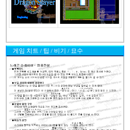
게임 치트 / 팁 / 비기 / 묘수