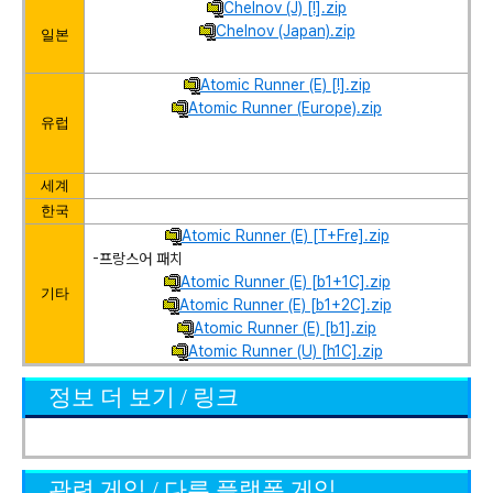
Chelnov (J) [!].zip
Chelnov (Japan).zip
일본
Atomic Runner (E) [!].zip
Atomic Runner (Europe).zip
유럽
세계
한국
Atomic Runner (E) [T+Fre].zip
-프랑스어 패치
Atomic Runner (E) [b1+1C].zip
기타
Atomic Runner (E) [b1+2C].zip
Atomic Runner (E) [b1].zip
Atomic Runner (U) [h1C].zip
정보 더 보기 / 링크
관련 게임 / 다른 플랫폼 게임