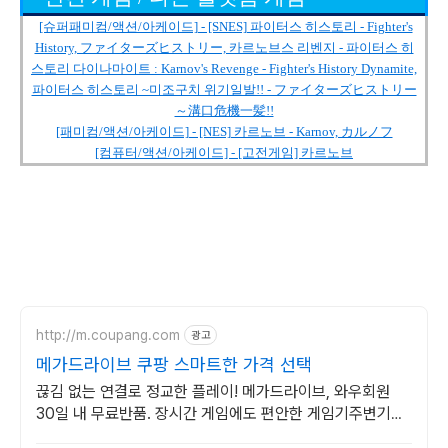
[슈퍼패미컴/액션/아케이드] - [SNES] 파이터스 히스토리 - Fighter's
History, ファイターズヒストリー, 카르노브스 리벤지 - 파이터스 히
스토리 다이나마이트 : Karnov's Revenge - Fighter's History Dynamite,
파이터스 히스토리 ~미조구치 위기일발!! - ファイターズヒストリー
～溝口危機一髪!!
[패미컴/액션/아케이드] - [NES] 카르노브 - Karnov, カルノフ
[컴퓨터/액션/아케이드] - [고전게임] 카르노브
http://m.coupang.com
광고
메가드라이브 쿠팡 스마트한 가격 선택
끊김 없는 연결로 정교한 플레이! 메가드라이브, 와우회원
30일 내 무료반품. 장시간 게임에도 편안한 게임기주변기기,
와우회원 무제한 무료배송으로 만나보세요.