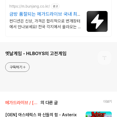
https://m.bunjang.co.kr/
광고
금방 품절되는 메가드라이브 국내 최대
브랜드 중고거래
컨디션은 신상, 가격은 합리적으로 번개장터
에서 만나보세요! 전국 각지에서 올라오는 전
국구 최다 상품 매일 10만 개 이상의 신규 상
품 업로드
로그 정보
옛날게임 - HLBOYS의 고전게임
구독하기
더보기
메가드라이브 / [GEN] [MD]/액션/아케이드
의 다른 글
[GEN] 아스테릭스 와 신들의 힘 - Asterix