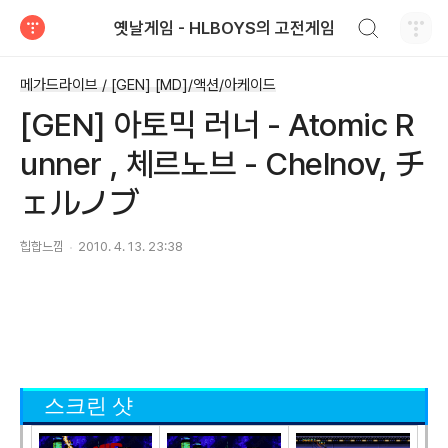
검색하기
옛날게임 - HLBOYS의 고전게임
티스토리
메가드라이브 / [GEN] [MD]/액션/아케이드
[GEN] 아토믹 러너 - Atomic R
unner , 체르노브 - Chelnov, チ
ェルノブ
힙합느낌
2010. 4. 13. 23:38
스크린 샷