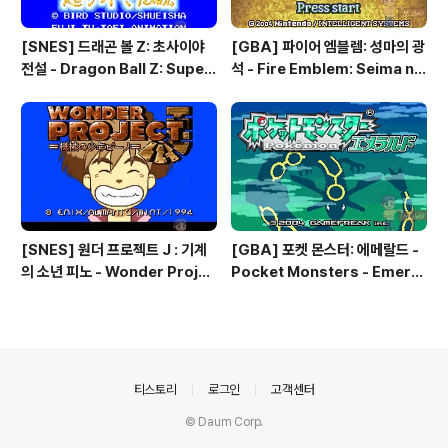
[SNES] 드래곤 볼 Z: 초사이야
[GBA] 파이어 엠블렘: 성마의 광
전설 - Dragon Ball Z: Super
석 - Fire Emblem: Seima no
Saiya Densetsu, 드래곤 볼 Z
Kouseki, ファイアーエムブレ
초 사이야인 전설 - ドラゴンボー
ム 聖魔の光石, 파이어 엠블렘:
ルZ スーパー 超サイヤ伝説
더 세이크리드 스톤즈 - Fire Em
blem: The Sacred Stones
[SNES] 원더 프로젝트 J : 기계
[GBA] 포켓 몬스터: 에메랄드 -
의 소년 피노 - Wonder Projec
Pocket Monsters - Emeral
t J : Kikai no Shounen Pino,
d, ポケットモンスター エメラ
원더 프로젝트 J 기계소년 피노ワ
ルド, 포켓몬: 에메랄드 버전 - Po
ンダープロジェクトJ 機械の
kemon: Emerald Version
少年ピーノ
의안내
티스토리
로그인
고객센터
© Daum Corp.