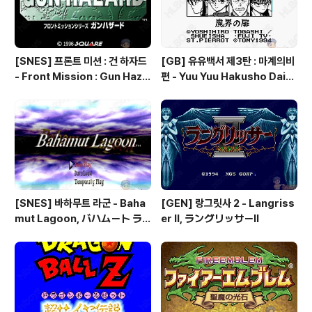
[SNES] 프론트 미션 : 건 하자드
[GB] 유유백서 제3탄 : 마계의비
- Front Mission : Gun Haza
편 - Yuu Yuu Hakusho Dai-3
rd, フロントミッションシリー
-dan - Makai no Tobira, 幽
ズ ガンハザード
☆遊☆白書 第3弾 魔界の扉編
[SNES] 바하무트 라군 - Baha
[GEN] 랑그릿사 2 - Langriss
mut Lagoon, バハムート ラ
er II, ラングリッサーⅡ
グーン