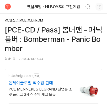
검색하기
옛날게임 - HLBOYS의 고전게임
티스토리
PC엔진 / [PCE]/CD-ROM
[PCE-CD / Pass] 봄버맨 - 패닉
봄버 : Bomberman - Panic Bo
mber
힙합느낌
2010. 4. 13. 15:44
http://njg.co.kr
광고
엔제이글로벌 직수입 판매
PCE MENNEKES LEGRAND 산업용 소
켓 플러그 3사 직수입 재고 보유