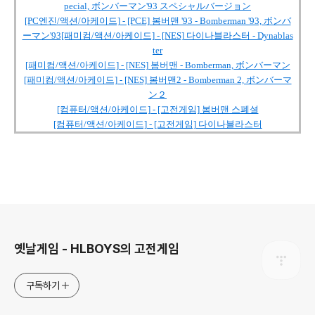
pecial, ボンバーマン'93 スペシャルバージョン
[PC엔진/액션/아케이드] - [PCE] 봄버맨 '93 - Bomberman '93, ボンバ
ーマン'93
[패미컴/액션/아케이드] - [NES] 다이나블라스터 - Dynablas
ter
[패미컴/액션/아케이드] - [NES] 봄버맨 - Bomberman, ボンバーマン
[패미컴/액션/아케이드] - [NES] 봄버맨2 - Bomberman 2, ボンバーマ
ン２
[컴퓨터/액션/아케이드] - [고전게임] 봄버맨 스폐셜
[컴퓨터/액션/아케이드] - [고전게임] 다이나블라스터
로그 정보
옛날게임 - HLBOYS의 고전게임
구독하기