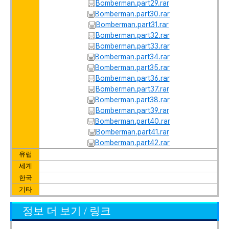
Bomberman.part29.rar
Bomberman.part30.rar
Bomberman.part31.rar
Bomberman.part32.rar
Bomberman.part33.rar
Bomberman.part34.rar
Bomberman.part35.rar
Bomberman.part36.rar
Bomberman.part37.rar
Bomberman.part38.rar
Bomberman.part39.rar
Bomberman.part40.rar
Bomberman.part41.rar
Bomberman.part42.rar
유럽
세계
한국
기타
정보 더 보기 / 링크