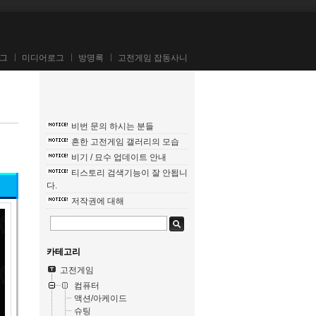
그
미디어로그
방명록
고전게임 잡동사니
비번 문의 하시는 분들
흔한 고전게임 갤러리의 모습
비기 / 묘수 업데이트 안내
티스토리 검색기능이 잘 안됩니
다.
저작권에 대해
카테고리
고전게임
컴퓨터
액션/아케이드
슈팅