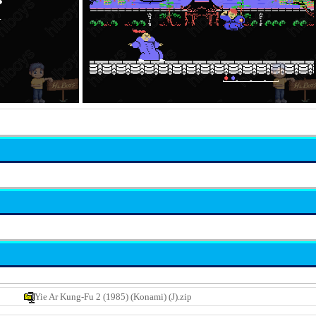
Yie Ar Kung-Fu 2 (1985) (Konami) (J).zip