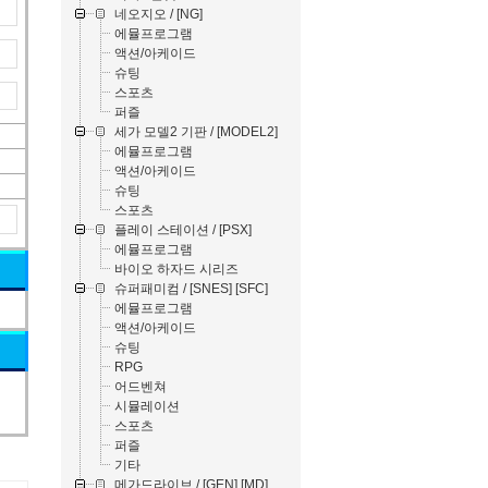
네오지오 / [NG]
에뮬프로그램
액션/아케이드
슈팅
스포츠
퍼즐
세가 모델2 기판 / [MODEL2]
에뮬프로그램
액션/아케이드
슈팅
스포츠
플레이 스테이션 / [PSX]
에뮬프로그램
바이오 하자드 시리즈
슈퍼패미컴 / [SNES] [SFC]
에뮬프로그램
액션/아케이드
슈팅
RPG
어드벤쳐
시뮬레이션
스포츠
퍼즐
기타
메가드라이브 / [GEN] [MD]