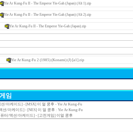
Yie Ar Kung-Fu II - The Emperor Yie-Gah (Japan) (Alt 1).zip
Yie Ar Kung-Fu II - The Emperor Yie-Gah (Japan) (Alt 2).zip
Yie Ar Kung-Fu II - The Emperor Yie-Gah (Japan).zip
Yie Ar Kung-Fu 2 (1985) (Konami) (J) [a1].zip
 게임
션/아케이드] - [MSX] 이 얼 쿵후 - Yie Ar Kung-Fu
션/아케이드] - [NES] 이 얼 쿵후 : Yie Ar Kung-Fu
컴퓨터/액션/아케이드] - [고전게임] 이얼 쿵후