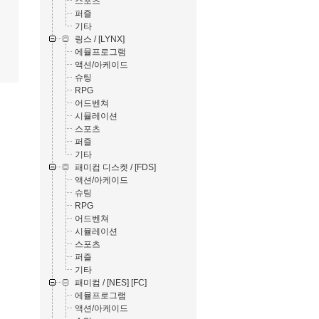
스포츠
퍼즐
기타
링스 / [LYNX]
에뮬프로그램
액션/아케이드
슈팅
RPG
어드벤쳐
시뮬레이션
스포츠
퍼즐
기타
패미컴 디스켓 / [FDS]
액션/아케이드
슈팅
RPG
어드벤쳐
시뮬레이션
스포츠
퍼즐
기타
패미컴 / [NES] [FC]
에뮬프로그램
액션/아케이드