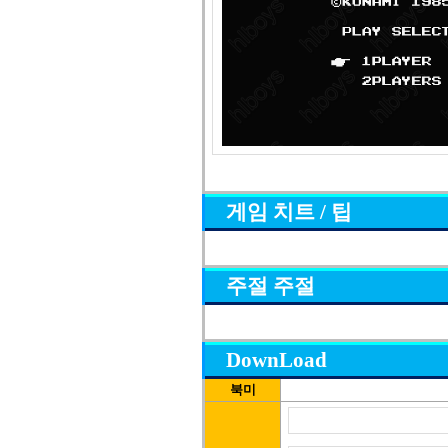
게임 치트 / 팁
주절 주절
DownLoad
북미