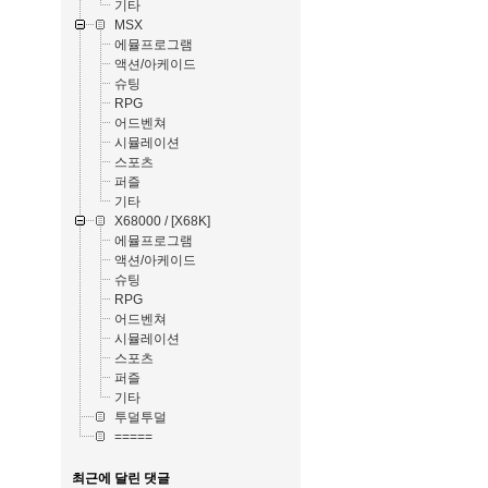
기타
MSX
에뮬프로그램
액션/아케이드
슈팅
RPG
어드벤쳐
시뮬레이션
스포츠
퍼즐
기타
X68000 / [X68K]
에뮬프로그램
액션/아케이드
슈팅
RPG
어드벤쳐
시뮬레이션
스포츠
퍼즐
기타
투덜투덜
=====
최근에 달린 댓글