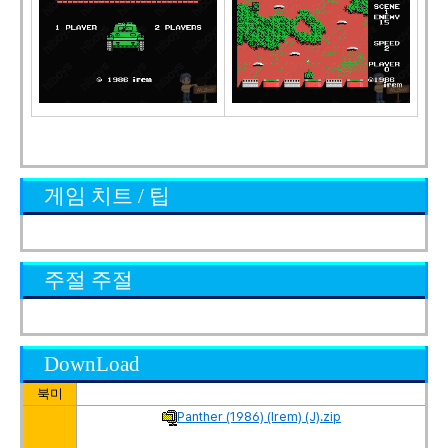
게임 치트 / 팁
주절 주절
DownLoad
북미
Panther (1986) (Irem) (J).zip