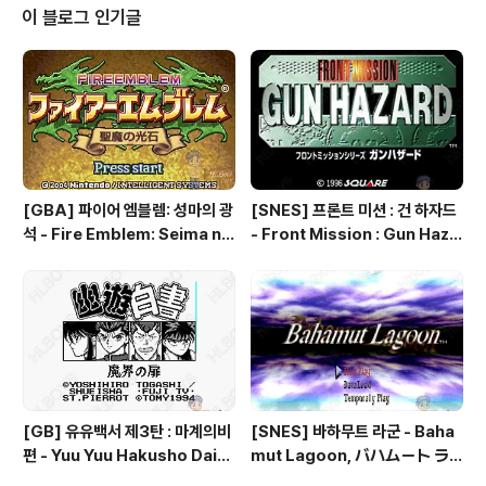
이 블로그 인기글
[GBA] 파이어 엠블렘: 성마의 광
[SNES] 프론트 미션 : 건 하자드
석 - Fire Emblem: Seima no
- Front Mission : Gun Haza
Kouseki, ファイアーエムブレ
rd, フロントミッションシリー
ム 聖魔の光石, 파이어 엠블렘:
ズ ガンハザード
더 세이크리드 스톤즈 - Fire Em
blem: The Sacred Stones
[GB] 유유백서 제3탄 : 마계의비
[SNES] 바하무트 라군 - Baha
편 - Yuu Yuu Hakusho Dai-3
mut Lagoon, バハムート ラ
-dan - Makai no Tobira, 幽
グーン