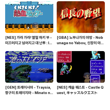
☆遊☆白書 第3弾 魔界の扉編
[NES] 가라 가라! 열혈 하키 부 -
[GBA] 노부나가의 야망 - Nob
미끄러지고 넘어지고 대 난투 : Ik
unaga no Yabou, 신장의 야망
e Ike! Nekketsu Hockey Bu
- 信長の野望
- Subette Koronde Dai Ran
tou, いけいけ熱血ホッケー部
すべってころんで大乱闘
[GEN] 트레이시아 - Traysia,
[NES] 캐슬 퀘스트 - Castle Q
항구의 트레이지아 - Minato no
uest, キャッスルクエスト
Traysia, 港のトレイジア