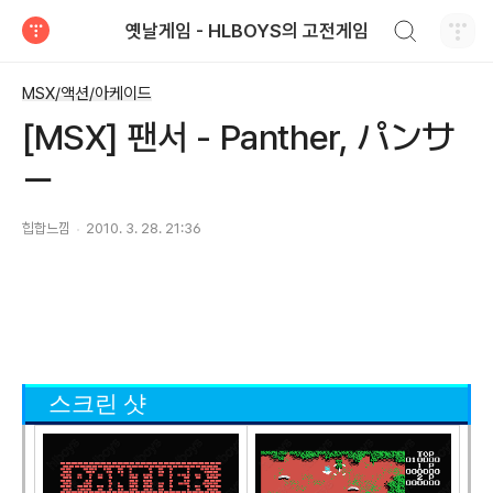
검색하기
옛날게임 - HLBOYS의 고전게임
티스토리
MSX/액션/아케이드
[MSX] 팬서 - Panther, パンサ
ー
힙합느낌
2010. 3. 28. 21:36
스크린 샷