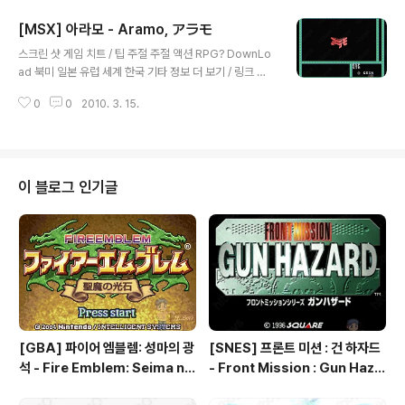
컴/RPG] - [NES] 딥 던전3 - 용사의 여행 : Deep Dung
[MSX] 아라모 - Aramo, アラモ
eon 3 - Yuushi heno Tabi
글 내용
스크린 샷 게임 치트 / 팁 주절 주절 액션 RPG? DownLo
ad 북미 일본 유럽 세계 한국 기타 정보 더 보기 / 링크 관
련 게임 / 다른 플랫폼 게임
0
0
2010. 3. 15.
이 블로그 인기글
[GBA] 파이어 엠블렘: 성마의 광
[SNES] 프론트 미션 : 건 하자드
석 - Fire Emblem: Seima no
- Front Mission : Gun Haza
Kouseki, ファイアーエムブレ
rd, フロントミッションシリー