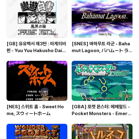
ム 聖魔の光石, 파이어 엠블렘:
ズ ガンハザード
더 세이크리드 스톤즈 - Fire Em
blem: The Sacred Stones
[GB] 유유백서 제3탄 : 마계의비
[SNES] 바하무트 라군 - Baha
편 - Yuu Yuu Hakusho Dai-3
mut Lagoon, バハムート ラ
-dan - Makai no Tobira, 幽
グーン
☆遊☆白書 第3弾 魔界の扉編
[NES] 스위트 홈 - Sweet Ho
[GBA] 포켓 몬스터: 에메랄드 -
me, スウィートホーム
Pocket Monsters - Emeral
d, ポケットモンスター エメラ
ルド, 포켓몬: 에메랄드 버전 - Po
kemon: Emerald Version