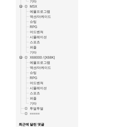
기타
MSX
에뮬프로그램
액션/아케이드
슈팅
RPG
어드벤쳐
시뮬레이션
스포츠
퍼즐
기타
X68000 / [X68K]
에뮬프로그램
액션/아케이드
슈팅
RPG
어드벤쳐
시뮬레이션
스포츠
퍼즐
기타
투덜투덜
=====
최근에 달린 댓글