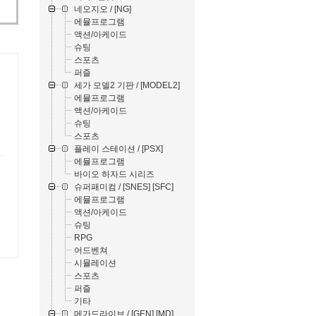
네오지오 / [NG]
에뮬프로그램
액션/아케이드
슈팅
스포츠
퍼즐
세가 모델2 기판 / [MODEL2]
에뮬프로그램
액션/아케이드
슈팅
스포츠
플레이 스테이션 / [PSX]
에뮬프로그램
바이오 하자드 시리즈
슈퍼패미컴 / [SNES] [SFC]
에뮬프로그램
액션/아케이드
슈팅
RPG
어드벤쳐
시뮬레이션
스포츠
퍼즐
기타
메가드라이브 / [GEN] [MD]