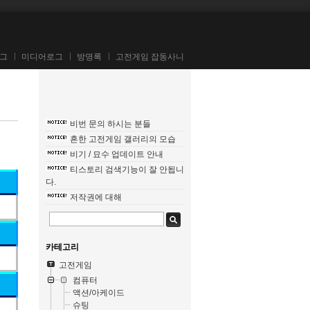
그
미디어로그
방명록
고전게임 잡동사니
비번 문의 하시는 분들
흔한 고전게임 갤러리의 모습
비기 / 묘수 업데이트 안내
티스토리 검색기능이 잘 안됩니
다.
저작권에 대해
카테고리
고전게임
컴퓨터
액션/아케이드
슈팅