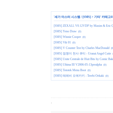
'
세가 마스터 시스템 / [SMS]
>
기타
' 카테고
[SMS] ZEXALL V0.12VDP by Maxim & Eric Q
[SMS] Yeno Draw
(0)
[SMS] Winnie Cooper
(0)
[SMS] Vik 01
(0)
[SMS] V Counter Test by Charles MacDonald
(0
[SMS] 점쟁이 천사 큐티 - Uranai Angel Cutie
[SMS] Unite Centrale de Huit Bits by Comic Bak
[SMS] Ultima III V2006-05-13prealpha
(0)
[SMS] Tototek Menu Boot
(0)
[SMS] 테레비 오에카키 - Terebi Oekaki
(0)
,