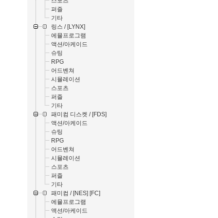
스포츠
퍼즐
기타
링스 / [LYNX]
에뮬프로그램
액션/아케이드
슈팅
RPG
어드벤쳐
시뮬레이션
스포츠
퍼즐
기타
패미컴 디스켓 / [FDS]
액션/아케이드
슈팅
RPG
어드벤쳐
시뮬레이션
스포츠
퍼즐
기타
패미컴 / [NES] [FC]
에뮬프로그램
액션/아케이드