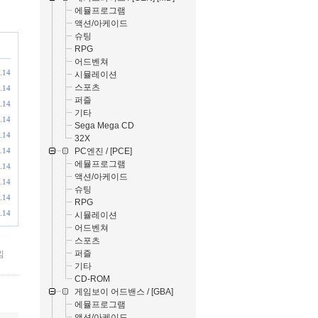
에뮬프로그램
액션/아케이드
슈팅
RPG
어드벤쳐
.14
시뮬레이션
스포츠
.14
퍼즐
.14
기타
.14
Sega Mega CD
.14
32X
PC엔진 / [PCE]
.14
에뮬프로그램
.14
액션/아케이드
.14
슈팅
.14
RPG
.14
시뮬레이션
어드벤쳐
스포츠
퍼즐
낌
기타
CD-ROM
게임보이 어드밴스 / [GBA]
에뮬프로그램
액션/아케이드