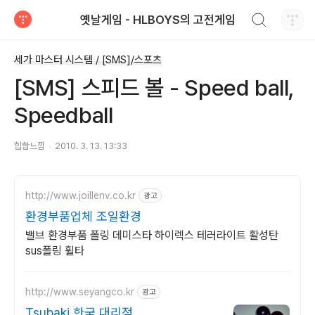
검색하기
옛날게임 - HLBOYS의 고전게임
티스토리
세가 마스터 시스템 / [SMS]/스포츠
[SMS] 스피드 볼 - Speed ball,
Speedball
힙합느낌
2010. 3. 13. 13:33
http://www.joillenv.co.kr
광고
환경부품업체 조일환경
밸브 환경부품 폴링 데미스타 하이렉스 테러라이트 활성탄
sus폴링 휠타
http://www.seyangco.kr
광고
Tsubaki 한국 대리점