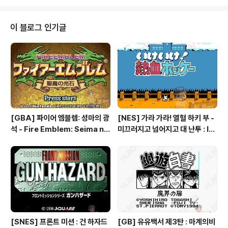
베스티게이션 : S. C. I. - Special Criminal Investigati
on
이 블로그 인기글
[GBA] 파이어 엠블렘: 성마의 광
[NES] 가라 가라! 열혈 하키 부 -
석 - Fire Emblem: Seima no
미끄러지고 넘어지고 대 난투 : Ik
Kouseki, ファイアーエムブレ
e Ike! Nekketsu Hockey Bu
ム 聖魔の光石, 파이어 엠블렘:
- Subette Koronde Dai Ran
더 세이크리드 스톤즈 - Fire Em
tou, いけいけ熱血ホッケー部
blem: The Sacred Stones
すべってころんで大乱闘
[SNES] 프론트 미션 : 건 하자드
[GB] 유유백서 제3탄 : 마계의비