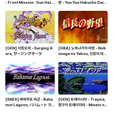
- Front Mission : Gun Haza
편 - Yuu Yuu Hakusho Dai-3
rd, フロントミッションシリー
-dan - Makai no Tobira, 幽
ズ ガンハザード
☆遊☆白書 第3弾 魔界の扉編
[GEN] 서징오라 - Surging A
[GBA] 노부나가의 야망 - Nob
ura, サージングオーラ
unaga no Yabou, 신장의 야망
- 信長の野望
[SNES] 바하무트 라군 - Baha
[GEN] 트레이시아 - Traysia,
mut Lagoon, バハムート ラ
항구의 트레이지아 - Minato no
グーン
Traysia, 港のトレイジア