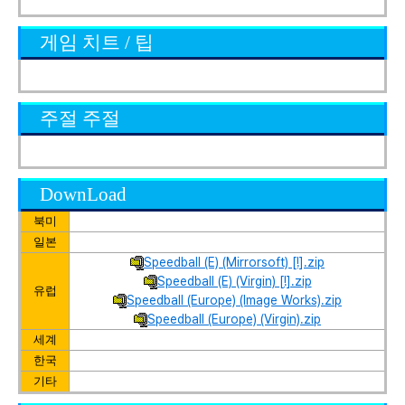
게임 치트 / 팁
주절 주절
DownLoad
북미
일본
Speedball (E) (Mirrorsoft) [!].zip
Speedball (E) (Virgin) [!].zip
유럽
Speedball (Europe) (Image Works).zip
Speedball (Europe) (Virgin).zip
세계
한국
기타