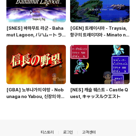
[SNES] 바하무트 라군 - Baha
[GEN] 트레이시아 - Traysia,
mut Lagoon, バハムート ラ
항구의 트레이지아 - Minato no
グーン
Traysia, 港のトレイジア
[GBA] 노부나가의 야망 - Nob
[NES] 캐슬 퀘스트 - Castle Q
unaga no Yabou, 신장의 야망
uest, キャッスルクエスト
- 信長の野望
의안내
티스토리
로그인
고객센터