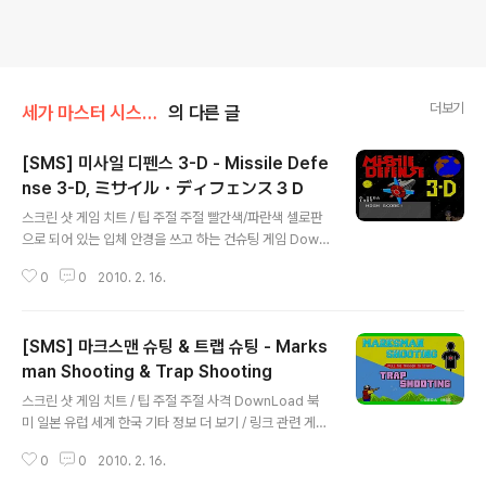
더보기
세가 마스터 시스템 / [SMS]/슈팅
의 다른 글
[SMS] 미사일 디펜스 3-D - Missile Defe
nse 3-D, ミサイル・ディフェンス３Ｄ
글 내용
스크린 샷 게임 치트 / 팁 주절 주절 빨간색/파란색 셀로판
으로 되어 있는 입체 안경을 쓰고 하는 건슈팅 게임 Down
Load 북미 유럽 일본 세계 한국 기타 정보 더 보기 / 링크
0
0
2010. 2. 16.
관련 게임 / 다른 플랫폼 게임
[SMS] 마크스맨 슈팅 & 트랩 슈팅 - Marks
man Shooting & Trap Shooting
글 내용
스크린 샷 게임 치트 / 팁 주절 주절 사격 DownLoad 북
미 일본 유럽 세계 한국 기타 정보 더 보기 / 링크 관련 게임
/ 다른 플랫폼 게임
0
0
2010. 2. 16.