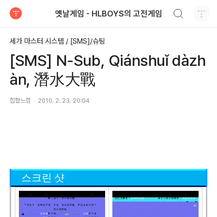
검색하기
옛날게임 - HLBOYS의 고전게임
티스토리
세가 마스터 시스템 / [SMS]/슈팅
[SMS] N-Sub, Qiánshuǐ dàzh
àn, 潛水大戰
힙합느낌
2010. 2. 23. 20:04
스크린 샷