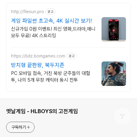
http://filesun.pro
광고
게임 파일썬 초고속, 4K 실시간 보기!
신규가입 0원 이벤트! 최신 영화,드라마,애니
모두 무료! 4K 스트리밍
https://bdz.bomgames.com
광고
방치형 끝판왕, 북두지존
PC 모바일 접속, 거친 북방 군주들의 대혈
투, 나의 5개 무장 캐릭터 동시 전투
로그 정보
옛날게임 - HLBOYS의 고전게임
구독하기