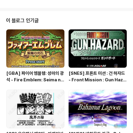
이 블로그 인기글
[GBA] 파이어 엠블렘: 성마의 광
[SNES] 프론트 미션 : 건 하자드
석 - Fire Emblem: Seima no
- Front Mission : Gun Haza
Kouseki, ファイアーエムブレ
rd, フロントミッションシリー
ム 聖魔の光石, 파이어 엠블렘:
ズ ガンハザード
더 세이크리드 스톤즈 - Fire Em
blem: The Sacred Stones