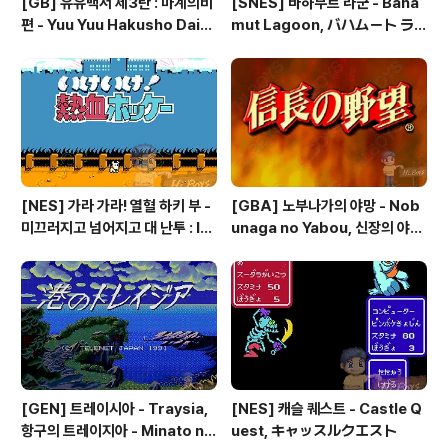
[GB] 유유백서 제3탄 : 마계의비
[SNES] 바하무트 라군 - Baha
편 - Yuu Yuu Hakusho Dai-3
mut Lagoon, バハムート ラ
-dan - Makai no Tobira, 幽
グーン
☆遊☆白書 第3弾 魔界の扉編
[NES] 가라 가라! 열혈 하키 부 -
[GBA] 노부나가의 야망 - Nob
미끄러지고 넘어지고 대 난투 : Ik
unaga no Yabou, 신장의 야망
e Ike! Nekketsu Hockey Bu
- 信長の野望
- Subette Koronde Dai Ran
tou, いけいけ熱血ホッケー部
すべってころんで大乱闘
[GEN] 트레이시아 - Traysia,
[NES] 캐슬 퀘스트 - Castle Q
항구의 트레이지아 - Minato no
uest, キャッスルクエスト