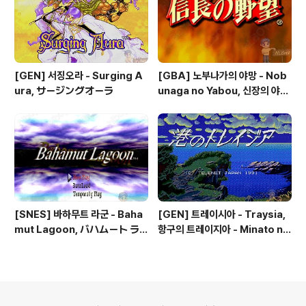
[GEN] 서징오라 - Surging A
[GBA] 노부나가의 야망 - Nob
ura, サージングオーラ
unaga no Yabou, 신장의 야망
- 信長の野望
[SNES] 바하무트 라군 - Baha
[GEN] 트레이시아 - Traysia,
mut Lagoon, バハムート ラ
항구의 트레이지아 - Minato no
グーン
Traysia, 港のトレイジア
의안내