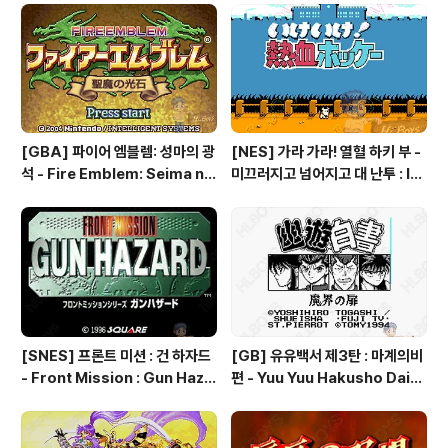
[GBA] 파이어 엠블렘: 성마의 광
[NES] 가라 가라! 열혈 하키 부 -
석 - Fire Emblem: Seima no
미끄러지고 넘어지고 대 난투 : Ik
Kouseki, ファイアーエムブレ
e Ike! Nekketsu Hockey Bu
ム 聖魔の光石, 파이어 엠블렘:
- Subette Koronde Dai Ran
더 세이크리드 스톤즈 - Fire Em
tou, いけいけ熱血ホッケー部
blem: The Sacred Stones
すべってころんで大乱闘
[SNES] 프론트 미션 : 건 하자드
[GB] 유유백서 제3탄 : 마계의비
- Front Mission : Gun Haza
편 - Yuu Yuu Hakusho Dai-3
rd, フロントミッションシリー
-dan - Makai no Tobira, 幽
ズ ガンハザード
☆遊☆白書 第3弾 魔界の扉編