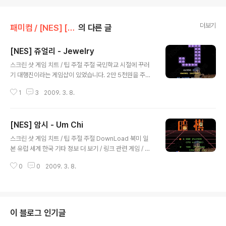
더보기
패미컴 / [NES] [FC]/퍼즐
의 다른 글
[NES] 쥬얼리 - Jewelry
글 내용
스크린 샷 게임 치트 / 팁 주절 주절 국민학교 시절에 꾸러
기 대행진이라는 게임샵이 있었습니다. 2만 5천원을 주고
샀던 원숭이 섬의비밀2 정품팩키지를 5천원짜리 영문RP
1
3
2009. 3. 8.
G로 교환 해주는 것을 만원 받아먹고 해주던 가게 였습니
다. 나중에 알아차리곤 다시 돌려달라고 했으나 배째라는
식으로 나왔었는데 그때 그 게임샵 주인이 하던 게임이 이
[NES] 암시 - Um Chi
쥬얼리 였습니다. 그 주인이 start버튼으로 멈춰가면서 다
글 내용
음 놓을 곳을 생각하고 놓고 하던 꼼수를 쓰던 것을 기억합
스크린 샷 게임 치트 / 팁 주절 주절 DownLoad 북미 일
니다. DownLoad 북미 일본 유럽 세계 한국 기타 정보 더
본 유럽 세계 한국 기타 정보 더 보기 / 링크 관련 게임 / 다
보기 / 링크 관련 게임 / 다른 플랫폼 게임
른 플랫폼 게임
0
0
2009. 3. 8.
이 블로그 인기글