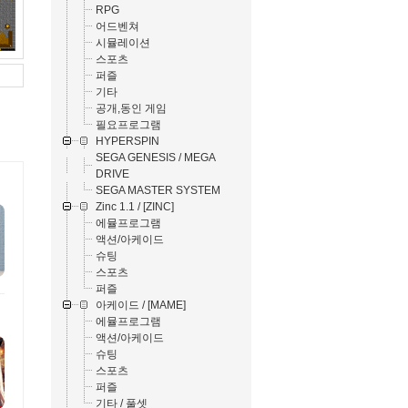
RPG
어드벤쳐
시뮬레이션
스포츠
퍼즐
기타
공개,동인 게임
필요프로그램
HYPERSPIN
SEGA GENESIS / MEGA
DRIVE
SEGA MASTER SYSTEM
Zinc 1.1 / [ZINC]
에뮬프로그램
액션/아케이드
슈팅
스포츠
퍼즐
아케이드 / [MAME]
에뮬프로그램
액션/아케이드
슈팅
스포츠
퍼즐
기타 / 풀셋