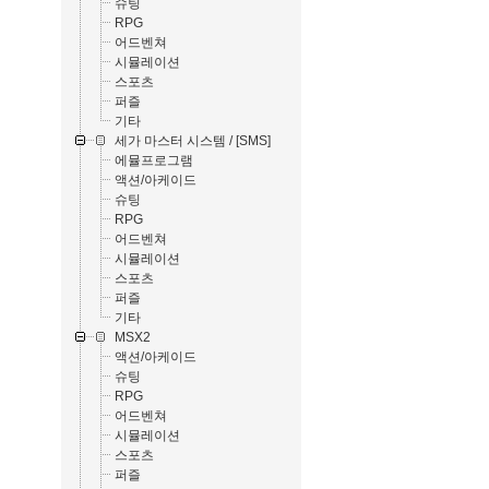
슈팅
RPG
어드벤쳐
시뮬레이션
스포츠
퍼즐
기타
세가 마스터 시스템 / [SMS]
에뮬프로그램
액션/아케이드
슈팅
RPG
어드벤쳐
시뮬레이션
스포츠
퍼즐
기타
MSX2
액션/아케이드
슈팅
RPG
어드벤쳐
시뮬레이션
스포츠
퍼즐