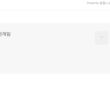
힙합느
Posted by
고전게임