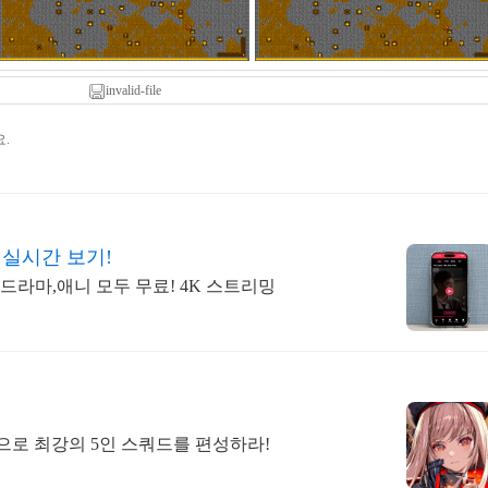
invalid-file
.
 실시간 보기!
,드라마,애니 모두 무료! 4K 스트리밍
합으로 최강의 5인 스쿼드를 편성하라!