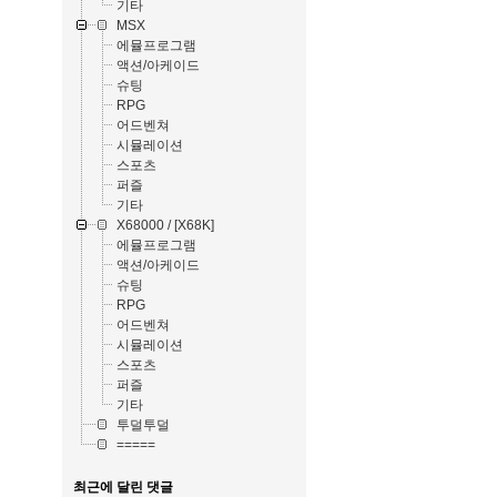
기타
MSX
에뮬프로그램
액션/아케이드
슈팅
RPG
어드벤쳐
시뮬레이션
스포츠
퍼즐
기타
X68000 / [X68K]
에뮬프로그램
액션/아케이드
슈팅
RPG
어드벤쳐
시뮬레이션
스포츠
퍼즐
기타
투덜투덜
=====
최근에 달린 댓글