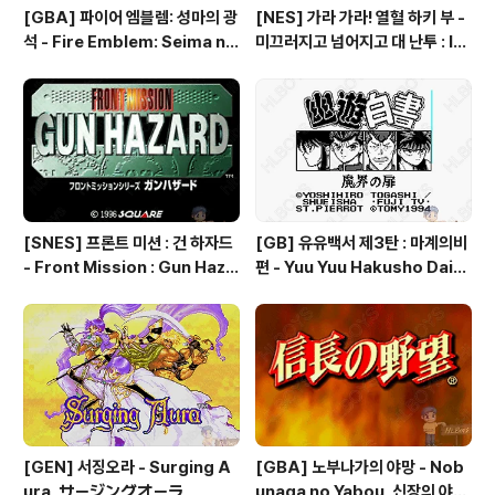
[GBA] 파이어 엠블렘: 성마의 광
[NES] 가라 가라! 열혈 하키 부 -
석 - Fire Emblem: Seima no
미끄러지고 넘어지고 대 난투 : Ik
Kouseki, ファイアーエムブレ
e Ike! Nekketsu Hockey Bu
ム 聖魔の光石, 파이어 엠블렘:
- Subette Koronde Dai Ran
더 세이크리드 스톤즈 - Fire Em
tou, いけいけ熱血ホッケー部
blem: The Sacred Stones
すべってころんで大乱闘
[SNES] 프론트 미션 : 건 하자드
[GB] 유유백서 제3탄 : 마계의비
- Front Mission : Gun Haza
편 - Yuu Yuu Hakusho Dai-3
rd, フロントミッションシリー
-dan - Makai no Tobira, 幽
ズ ガンハザード
☆遊☆白書 第3弾 魔界の扉編
[GEN] 서징오라 - Surging A
[GBA] 노부나가의 야망 - Nob
ura, サージングオーラ
unaga no Yabou, 신장의 야망