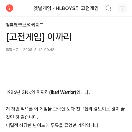
검색하기
옛날게임 - HLBOYS의 고전게임
티스토리
컴퓨터/액션/아케이드
[고전게임] 이까리
힙합느낌
2008. 3. 12. 00:48
1986년 SNK의
이까리(Ikari Warrior)
입니다.
저 개인 적으론 이 게임을 오락실 보다 친구집의 겜보이로 많이 즐
겼던 것 같습니다.
어릴적 상당한 난이도에 무릎을 꿇었던 게임입니다.