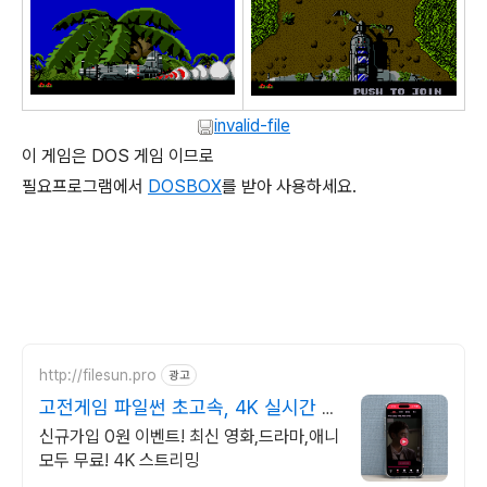
invalid-file
이 게임은 DOS 게임 이므로
필요프로그램에서
DOSBOX
를 받아 사용하세요.
http://filesun.pro
광고
고전게임 파일썬 초고속, 4K 실시간 보
기!
신규가입 0원 이벤트! 최신 영화,드라마,애니
모두 무료! 4K 스트리밍