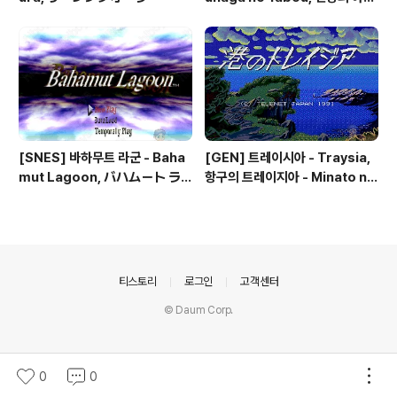
- 信長の野望
[SNES] 바하무트 라군 - Baha
[GEN] 트레이시아 - Traysia,
mut Lagoon, バハムート ラ
항구의 트레이지아 - Minato no
グーン
Traysia, 港のトレイジア
의안내
티스토리
로그인
고객센터
© Daum Corp.
0
0