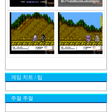
게임 치트 / 팁
주절 주절