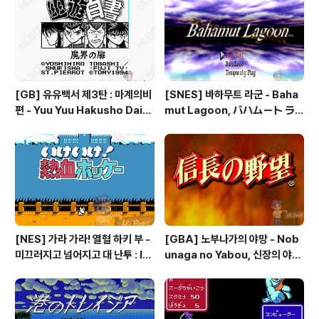
더 세이크리드 스톤즈 - Fire Em
blem: The Sacred Stones
[GB] 유유백서 제3탄 : 마계의비
[SNES] 바하무트 라군 - Baha
편 - Yuu Yuu Hakusho Dai-3
mut Lagoon, バハムート ラ
-dan - Makai no Tobira, 幽
グーン
☆遊☆白書 第3弾 魔界の扉編
[NES] 가라 가라! 열혈 하키 부 -
[GBA] 노부나가의 야망 - Nob
미끄러지고 넘어지고 대 난투 : Ik
unaga no Yabou, 신장의 야망
e Ike! Nekketsu Hockey Bu
- 信長の野望
- Subette Koronde Dai Ran
tou, いけいけ熱血ホッケー部
すべってころんで大乱闘