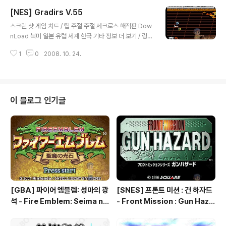
[NES] Gradirs V.55
글 내용
스크린 샷 게임 치트 / 팁 주절 주절 세크로스 해적판 Dow
nLoad 북미 일본 유럽 세계 한국 기타 정보 더 보기 / 링크
관련 게임 / 다른 플랫폼 게임
1
0
2008. 10. 24.
이 블로그 인기글
[GBA] 파이어 엠블렘: 성마의 광
[SNES] 프론트 미션 : 건 하자드
석 - Fire Emblem: Seima no
- Front Mission : Gun Haza
Kouseki, ファイアーエムブレ
rd, フロントミッションシリー
ム 聖魔の光石, 파이어 엠블렘:
ズ ガンハザード