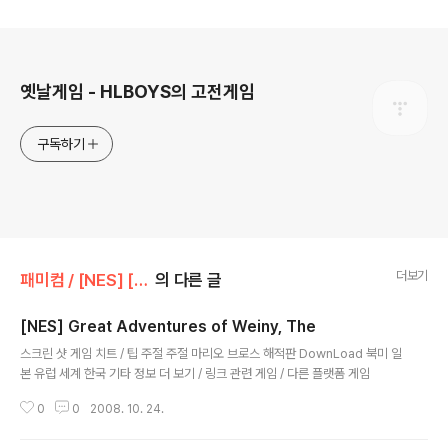
로그 정보
옛날게임 - HLBOYS의 고전게임
구독하기
더보기
패미컴 / [NES] [FC]/액션/아케이드
의 다른 글
[NES] Great Adventures of Weiny, The
글 내용
스크린 샷 게임 치트 / 팁 주절 주절 마리오 브로스 해적판 DownLoad 북미 일
본 유럽 세계 한국 기타 정보 더 보기 / 링크 관련 게임 / 다른 플랫폼 게임
0
0
2008. 10. 24.