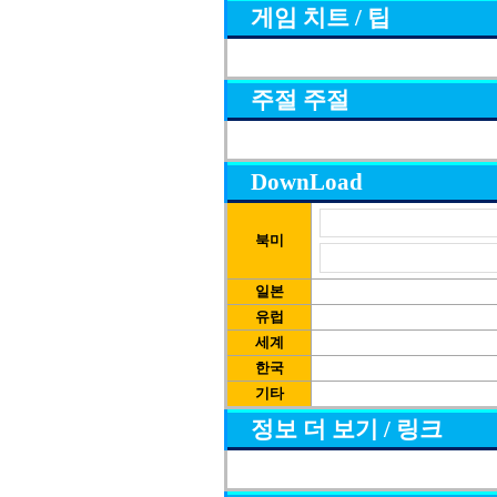
게임 치트 / 팁
주절 주절
DownLoad
북미
일본
유럽
세계
한국
기타
정보 더 보기 / 링크