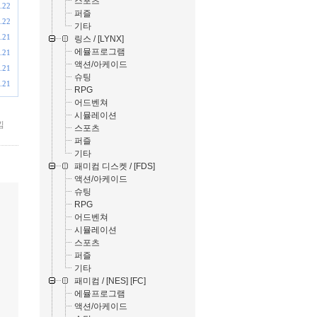
스포츠
.22
퍼즐
.22
기타
.21
링스 / [LYNX]
에뮬프로그램
.21
액션/아케이드
.21
슈팅
.21
RPG
어드벤쳐
시뮬레이션
낌
스포츠
퍼즐
기타
패미컴 디스켓 / [FDS]
액션/아케이드
슈팅
RPG
어드벤쳐
시뮬레이션
스포츠
퍼즐
기타
패미컴 / [NES] [FC]
에뮬프로그램
액션/아케이드