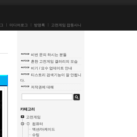
그
미디어로그
방명록
고전게임 잡동사니
비번 문의 하시는 분들
흔한 고전게임 갤러리의 모습
비기 / 묘수 업데이트 안내
티스토리 검색기능이 잘 안됩니
다.
저작권에 대해
카테고리
고전게임
컴퓨터
액션/아케이드
슈팅