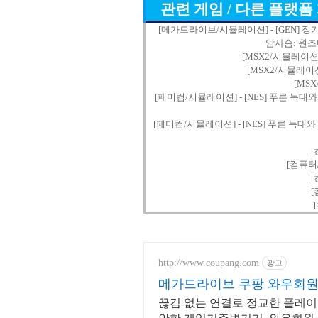
관련 게임 / 다른 플랫폼
[메가드라이브/시뮬레이션] - [GEN] 징기스칸 2:
암사슴: 원조비사 -
[MSX2/시뮬레이션] 
[MSX2/시뮬레이션]
[MSX
[패미컴/시뮬레이션] - [NES] 푸른 늑대와 흰 암사
[패미컴/시뮬레이션] - [NES] 푸른 늑대와 흰 암사
[
[컴퓨터
[
[
http://www.coupang.com
광고
메가드라이브 쿠팡 와우회원
끊김 없는 연결로 정교한 플레이!