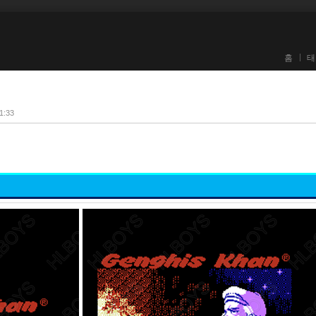
홈
태
21:33