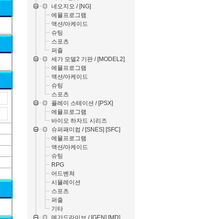
네오지오 / [NG]
에뮬프로그램
액션/아케이드
슈팅
스포츠
퍼즐
세가 모델2 기판 / [MODEL2]
에뮬프로그램
액션/아케이드
슈팅
스포츠
플레이 스테이션 / [PSX]
에뮬프로그램
바이오 하자드 시리즈
슈퍼패미컴 / [SNES] [SFC]
에뮬프로그램
액션/아케이드
슈팅
RPG
어드벤쳐
시뮬레이션
스포츠
퍼즐
기타
메가드라이브 / [GEN] [MD]