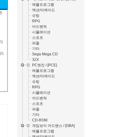
에뮬프로그램
액션/아케이드
 흰
슈팅
RPG
어드벤쳐
시뮬레이션
스포츠
と白
퍼즐
기타
と白
Sega Mega CD
32X
PC엔진 / [PCE]
에뮬프로그램
액션/아케이드
슈팅
RPG
시뮬레이션
어드벤쳐
스포츠
퍼즐
기타
CD-ROM
게임보이 어드밴스 / [GBA]
에뮬프로그램
액션/아케이드