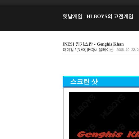
옛날게임 - HLBOYS의 고전게임
[NES] 징기스칸 - Genghis Khan
패미컴 / [NES] [FC]/시뮬레이션
2008. 10. 22. 
스크린 샷