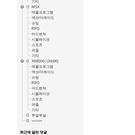
기타
MSX
에뮬프로그램
액션/아케이드
슈팅
RPG
어드벤쳐
시뮬레이션
스포츠
퍼즐
기타
X68000 / [X68K]
에뮬프로그램
액션/아케이드
슈팅
RPG
어드벤쳐
시뮬레이션
스포츠
퍼즐
기타
투덜투덜
=====
최근에 달린 댓글