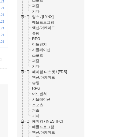
스포츠
.21
퍼즐
.21
기타
.21
링스 / [LYNX]
.21
에뮬프로그램
액션/아케이드
.21
슈팅
.21
RPG
.21
어드벤쳐
시뮬레이션
스포츠
낌
퍼즐
기타
패미컴 디스켓 / [FDS]
액션/아케이드
슈팅
RPG
어드벤쳐
시뮬레이션
스포츠
퍼즐
기타
패미컴 / [NES] [FC]
에뮬프로그램
액션/아케이드