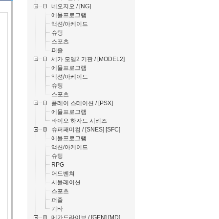
네오지오 / [NG]
에뮬프로그램
액션/아케이드
슈팅
스포츠
퍼즐
세가 모델2 기판 / [MODEL2]
에뮬프로그램
액션/아케이드
슈팅
스포츠
플레이 스테이션 / [PSX]
에뮬프로그램
바이오 하자드 시리즈
슈퍼패미컴 / [SNES] [SFC]
에뮬프로그램
액션/아케이드
슈팅
RPG
어드벤쳐
시뮬레이션
스포츠
퍼즐
기타
메가드라이브 / [GEN] [MD]