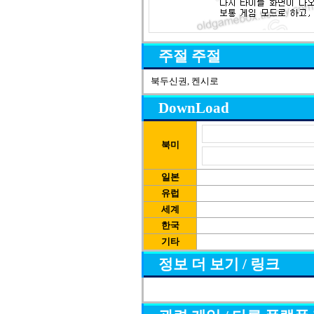
주절 주절
북두신권, 켄시로
DownLoad
북미
일본
유럽
세계
한국
기타
정보 더 보기 / 링크