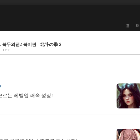
홈
태
h Star, 북두의권2 북미판 - 北斗の拳２
1. 17:11
W
모르는 레벨업 쾌속 성장!