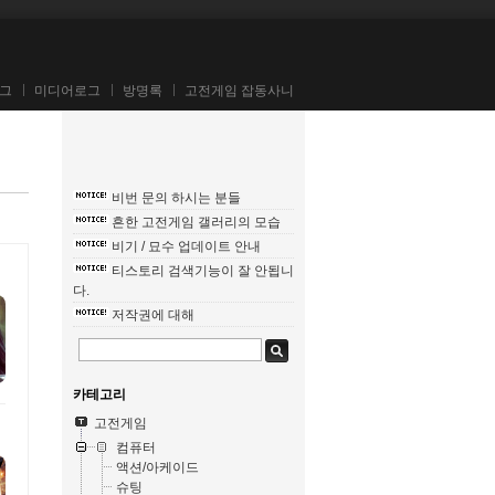
그
미디어로그
방명록
고전게임 잡동사니
비번 문의 하시는 분들
흔한 고전게임 갤러리의 모습
비기 / 묘수 업데이트 안내
티스토리 검색기능이 잘 안됩니
다.
저작권에 대해
카테고리
고전게임
컴퓨터
액션/아케이드
슈팅