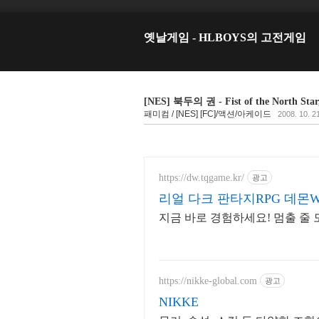
옛날게임 - HLBOYS의 고전게임
[NES] 북두의 권 - Fist of the Nort
패미컴 / [NES] [FC]/액션/아케이드
2008. 10. 2
https://dw.tqgame.kr/
광고
리얼 다크 판타지RPG 데몬
지금 바로 경험하세요! 멈출 줄 
https://nikke-global.com
광고
NIKKE