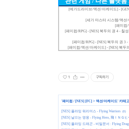
관련 게임 / 다른 플랫폼
[메가드라이브/액션/아케이드] - [GEN] 북두
[세가 마스터 시스템/액션/아케이드]
[패미컴/액
[패미컴/RPG] - [NES] 북두의 권 4 - 칠성패권
[패미컴/RPG] - [NES] 북두의 권 3 - 신
[패미컴/액션/아케이드] - [NES] 북두의 권 2 
1
구독하기
'
패미컴 / [NES] [FC]
>
액션/아케이드
' 카테
[NES] 플라잉 워리어스 - Flying Warriors
(0)
[NES] 날으는 영웅 - Flying Hero, 飛ＩＮ
[NES] 플라잉 드래곤 - 비밀문서 : Flying Dragon - 