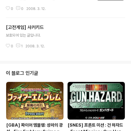
요프로그램에서 DOSBOX를 받아 사용하세요.
0
0
2008. 3. 12.
[고전게임] 사커키드
글 내용
보호되어 있는 글입니다.
0
1
2008. 3. 12.
이 블로그 인기글
[GBA] 파이어 엠블렘: 성마의 광
[SNES] 프론트 미션 : 건 하자드