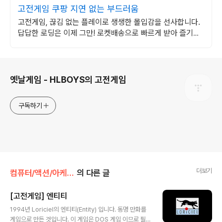
고전게임 쿠팡 지연 없는 부드러움
고전게임, 끊김 없는 플레이로 생생한 몰입감을 선사합니다.
답답한 로딩은 이제 그만! 로켓배송으로 빠르게 받아 즐기세
요.
로그 정보
옛날게임 - HLBOYS의 고전게임
구독하기
더보기
컴퓨터/액션/아케이드
의 다른 글
[고전게임] 엔티티
글 내용
1994년 Loriciel의 엔티티(Entity) 입니다. 동명 만화를
게임으로 만든 것입니다. 이 게임은 DOS 게임 이므로 필