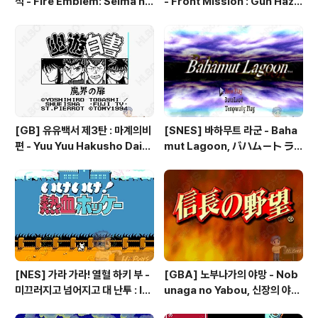
석 - Fire Emblem: Seima no
- Front Mission : Gun Haza
Kouseki, ファイアーエムブレ
rd, フロントミッションシリー
ム 聖魔の光石, 파이어 엠블렘:
ズ ガンハザード
더 세이크리드 스톤즈 - Fire Em
blem: The Sacred Stones
[GB] 유유백서 제3탄 : 마계의비
[SNES] 바하무트 라군 - Baha
편 - Yuu Yuu Hakusho Dai-3
mut Lagoon, バハムート ラ
-dan - Makai no Tobira, 幽
グーン
☆遊☆白書 第3弾 魔界の扉編
[NES] 가라 가라! 열혈 하키 부 -
[GBA] 노부나가의 야망 - Nob
미끄러지고 넘어지고 대 난투 : Ik
unaga no Yabou, 신장의 야망
e Ike! Nekketsu Hockey Bu
- 信長の野望