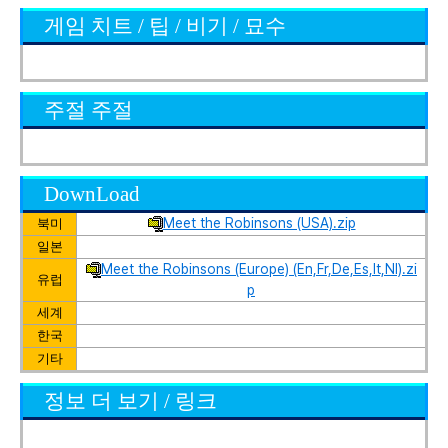
게임 치트 / 팁 / 비기 / 묘수
주절 주절
DownLoad
Meet the Robinsons (USA).zip
북미
일본
Meet the Robinsons (Europe) (En,Fr,De,Es,It,Nl).zi
유럽
p
세계
한국
기타
정보 더 보기 / 링크