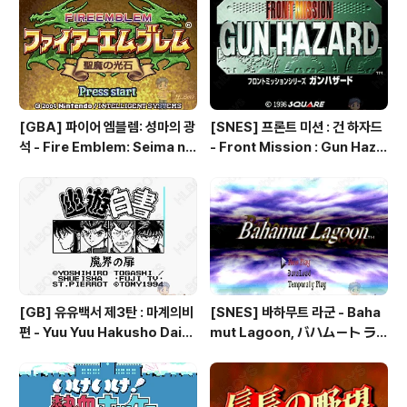
[GBA] 파이어 엠블렘: 성마의 광
[SNES] 프론트 미션 : 건 하자드
석 - Fire Emblem: Seima no
- Front Mission : Gun Haza
Kouseki, ファイアーエムブレ
rd, フロントミッションシリー
ム 聖魔の光石, 파이어 엠블렘:
ズ ガンハザード
더 세이크리드 스톤즈 - Fire Em
blem: The Sacred Stones
[GB] 유유백서 제3탄 : 마계의비
[SNES] 바하무트 라군 - Baha
편 - Yuu Yuu Hakusho Dai-3
mut Lagoon, バハムート ラ
-dan - Makai no Tobira, 幽
グーン
☆遊☆白書 第3弾 魔界の扉編