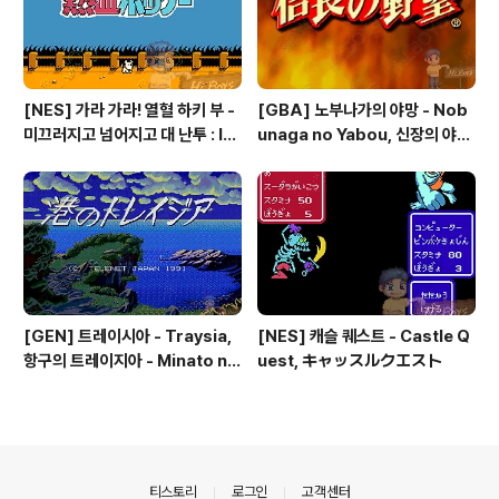
[NES] 가라 가라! 열혈 하키 부 -
[GBA] 노부나가의 야망 - Nob
미끄러지고 넘어지고 대 난투 : Ik
unaga no Yabou, 신장의 야망
e Ike! Nekketsu Hockey Bu
- 信長の野望
- Subette Koronde Dai Ran
tou, いけいけ熱血ホッケー部
すべってころんで大乱闘
[GEN] 트레이시아 - Traysia,
[NES] 캐슬 퀘스트 - Castle Q
항구의 트레이지아 - Minato no
uest, キャッスルクエスト
Traysia, 港のトレイジア
의안내
티스토리
로그인
고객센터