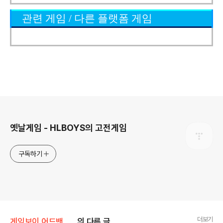
관련 게임 / 다른 플랫폼 게임
로그 정보
옛날게임 - HLBOYS의 고전게임
구독하기
더보기
게임보이 어드밴스 / [GBA]/액션/아케이드
의 다른 글