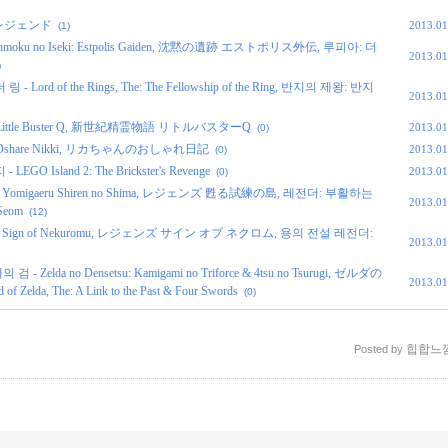
AR レジェンド
2013.01
(1)
ku no Iseki: Estpolis Gaiden, 沈黙の遺跡 エストポリス外伝, 루피아: 더
2013.01
)
d of the Rings, The: The Fellowship of the Ring, 반지의 제왕: 반지
2013.01
Little Buster Q, 新世紀精霊物語 リトルバスターQ
2013.01
(0)
no Oshare Nikki, リカちゃんのおしゃれ日記
2013.01
(0)
Island 2: The Brickster's Revenge
2013.01
(0)
 Yomigaeru Shiren no Shima, レジェンズ 甦る試練の島, 레전더: 부활하는
2013.01
Seom
(12)
z: Sign of Nekuromu, レジェンズ サイン オブ ネクロム, 용의 전설 레전더:
2013.01
lda no Densetsu: Kamigami no Triforce & 4tsu no Tsurugi, ゼルダの
2013.01
 The: A Link to the Past & Four Swords
(0)
힙합느
Posted by