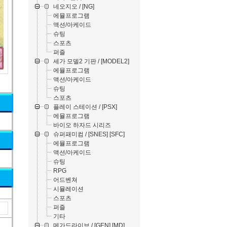
네오지오 / [NG]
에뮬프로그램
액션/아케이드
슈팅
스포츠
퍼즐
세가 모델2 기판 / [MODEL2]
에뮬프로그램
액션/아케이드
슈팅
스포츠
플레이 스테이션 / [PSX]
에뮬프로그램
바이오 하자드 시리즈
슈퍼패미컴 / [SNES] [SFC]
에뮬프로그램
액션/아케이드
슈팅
RPG
어드벤쳐
시뮬레이션
스포츠
퍼즐
기타
메가드라이브 / [GEN] [MD]