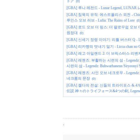
ドア
(0)
[GBA] 루나 레전드 - Lunar Legend, LUN
[GBA] 침묵의 유적: 에스트폴리스 외전 - Chinmo
루인스 오브 러브 - Lufia: The Ruins of Lore
(0
[GBA] 로드 오브 더 링스: 더 팔로우쉽 오브 더 링 - Lor
원정대
(0)
[GBA] 신세기 정령 이야기: 리틀 버스터 Q - 
[GBA] 리카쨩의 멋내기 일기 - Licca-chan 
[GBA] 레고 아일랜드 2: 더 브릭스터스 리벤지 - LEGO 
[GBA] 레젠즈: 부활하는 시련의 섬 - Legendz:
시련의 섬 - Legendz: Buhwarhaneun Siryeonyi 
[GBA] 레젠즈: 사인 오브 네크로무 - Legend
네크롬의 문장
(0)
[GBA] 젤다의 전설: 신들의 트라이포스 & 4개의 검 - Ze
伝説 神々のトライフォース&4つの剣, Legend of Zelda,
,