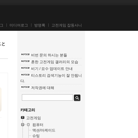
그
미디어로그
방명록
고전게임 잡동사니
モニと
비번 문의 하시는 분들
흔한 고전게임 갤러리의 모습
비기 / 묘수 업데이트 안내
티스토리 검색기능이 잘 안됩니
다.
저작권에 대해
카테고리
고전게임
컴퓨터
액션/아케이드
슈팅