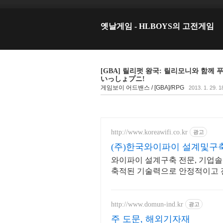
옛날게임 - HLBOYS의 고전게임
[GBA] 릴리펏 왕국: 릴리모니와 함께 푸니! - 
いっしょプニ!
게임보이 어드밴스 / [GBA]/RPG
2013. 1. 29. 1
http://www.koreawifi.co.kr
광고
(주)한국와이파이 설계및구
와이파이 설계구축 전문, 기업솔루
축적된 기술력으로 안정적이고 
http://www.domun-ind.kr
광고
주 도문, 해외기자재