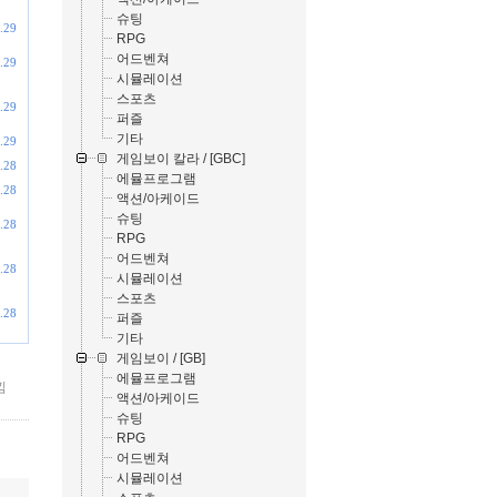
슈팅
.29
RPG
어드벤쳐
.29
시뮬레이션
스포츠
.29
퍼즐
기타
.29
게임보이 칼라 / [GBC]
.28
에뮬프로그램
.28
액션/아케이드
슈팅
.28
RPG
어드벤쳐
.28
시뮬레이션
스포츠
.28
퍼즐
기타
게임보이 / [GB]
에뮬프로그램
낌
액션/아케이드
슈팅
RPG
어드벤쳐
시뮬레이션