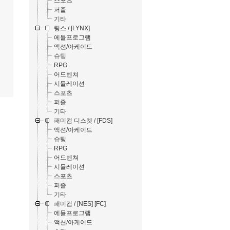
스포츠
퍼즐
기타
링스 / [LYNX]
에뮬프로그램
액션/아케이드
슈팅
RPG
어드벤쳐
시뮬레이션
스포츠
퍼즐
기타
패미컴 디스켓 / [FDS]
액션/아케이드
슈팅
RPG
어드벤쳐
시뮬레이션
스포츠
퍼즐
기타
패미컴 / [NES] [FC]
에뮬프로그램
액션/아케이드