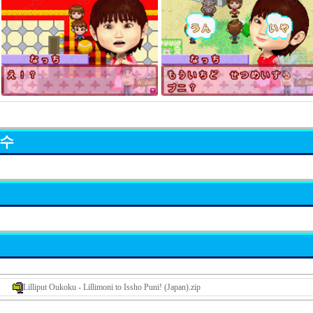
묘수
Lilliput Oukoku - Lillimoni to Issho Puni! (Japan).zip