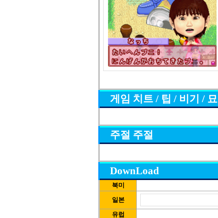
게임 치트 / 팁 / 비기 / 
주절 주절
DownLoad
북미
일본
유럽