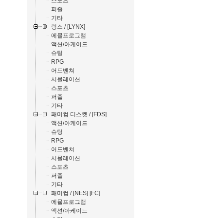
스포츠
퍼즐
기타
링스 / [LYNX]
에뮬프로그램
액션/아케이드
슈팅
RPG
어드벤쳐
시뮬레이션
스포츠
퍼즐
기타
패미컴 디스켓 / [FDS]
액션/아케이드
슈팅
RPG
어드벤쳐
시뮬레이션
스포츠
퍼즐
기타
패미컴 / [NES] [FC]
에뮬프로그램
액션/아케이드