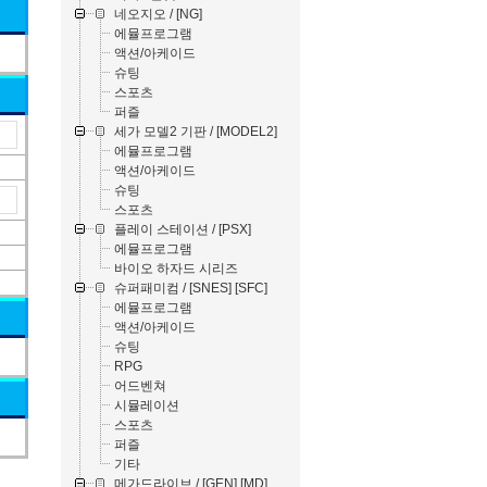
네오지오 / [NG]
에뮬프로그램
액션/아케이드
슈팅
스포츠
퍼즐
세가 모델2 기판 / [MODEL2]
에뮬프로그램
액션/아케이드
슈팅
스포츠
플레이 스테이션 / [PSX]
에뮬프로그램
바이오 하자드 시리즈
슈퍼패미컴 / [SNES] [SFC]
에뮬프로그램
액션/아케이드
슈팅
RPG
어드벤쳐
시뮬레이션
스포츠
퍼즐
기타
메가드라이브 / [GEN] [MD]