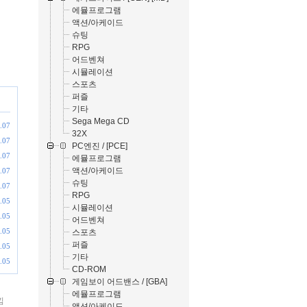
에뮬프로그램
액션/아케이드
슈팅
RPG
어드벤쳐
시뮬레이션
스포츠
퍼즐
기타
Sega Mega CD
.07
32X
.07
PC엔진 / [PCE]
.07
에뮬프로그램
액션/아케이드
.07
슈팅
.07
RPG
.05
시뮬레이션
.05
어드벤쳐
.05
스포츠
퍼즐
.05
기타
.05
CD-ROM
게임보이 어드밴스 / [GBA]
에뮬프로그램
낌
액션/아케이드