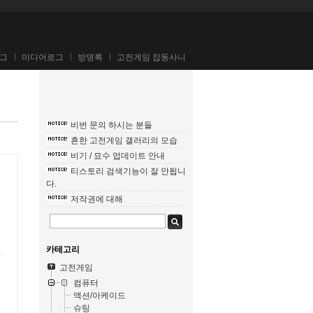
그
미디어로그
방명록
고전게임 잡동사니
비번 문의 하시는 분들
흔한 고전게임 갤러리의 모습
비기 / 묘수 업데이트 안내
티스토리 검색기능이 잘 안됩니
다.
저작권에 대해
카테고리
고전게임
컴퓨터
액션/아케이드
슈팅