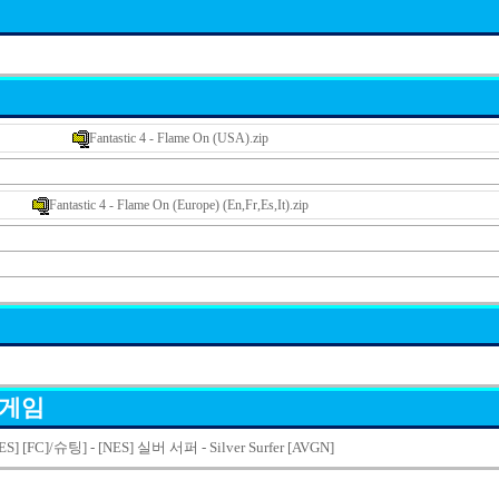
Fantastic 4 - Flame On (USA).zip
Fantastic 4 - Flame On (Europe) (En,Fr,Es,It).zip
 게임
S] [FC]/슈팅] - [NES] 실버 서퍼 - Silver Surfer [AVGN]