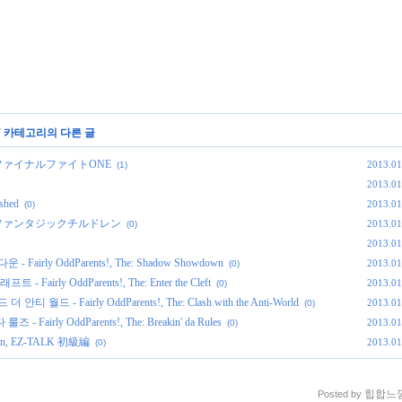
' 카테고리의 다른 글
One, ファイナルファイトONE
2013.01
(1)
2013.01
shed
2013.01
(0)
dren, ファンタジックチルドレン
2013.01
(0)
2013.01
rly OddParents!, The: Shadow Showdown
2013.01
(0)
rly OddParents!, The: Enter the Cleft
2013.01
(0)
- Fairly OddParents!, The: Clash with the Anti-World
2013.01
(0)
ly OddParents!, The: Breakin' da Rules
2013.01
(0)
Hen, EZ-TALK 初級編
2013.01
(0)
힙합느
Posted by