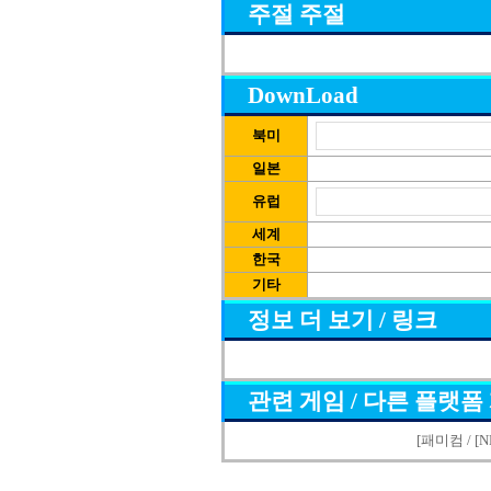
주절 주절
DownLoad
북미
일본
유럽
세계
한국
기타
정보 더 보기 / 링크
관련 게임 / 다른 플랫폼
[패미컴 / [NE