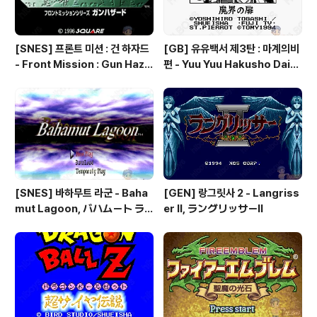
[SNES] 프론트 미션 : 건 하자드
[GB] 유유백서 제3탄 : 마계의비
- Front Mission : Gun Haza
편 - Yuu Yuu Hakusho Dai-3
rd, フロントミッションシリー
-dan - Makai no Tobira, 幽
ズ ガンハザード
☆遊☆白書 第3弾 魔界の扉編
[SNES] 바하무트 라군 - Baha
[GEN] 랑그릿사 2 - Langriss
mut Lagoon, バハムート ラ
er II, ラングリッサーⅡ
グーン