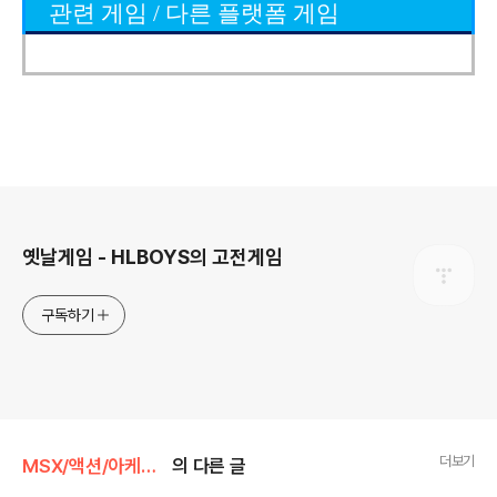
관련 게임 / 다른 플랫폼 게임
로그 정보
옛날게임 - HLBOYS의 고전게임
구독하기
더보기
MSX/액션/아케이드
의 다른 글