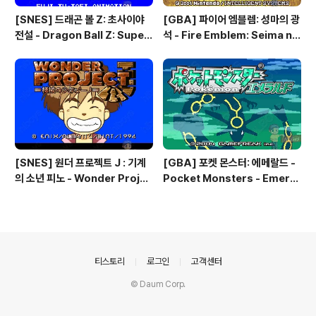
[SNES] 드래곤 볼 Z: 초사이야
[GBA] 파이어 엠블렘: 성마의 광
전설 - Dragon Ball Z: Super
석 - Fire Emblem: Seima no
Saiya Densetsu, 드래곤 볼 Z
Kouseki, ファイアーエムブレ
초 사이야인 전설 - ドラゴンボー
ム 聖魔の光石, 파이어 엠블렘:
ルZ スーパー 超サイヤ伝説
더 세이크리드 스톤즈 - Fire Em
blem: The Sacred Stones
[SNES] 원더 프로젝트 J : 기계
[GBA] 포켓 몬스터: 에메랄드 -
의 소년 피노 - Wonder Projec
Pocket Monsters - Emeral
t J : Kikai no Shounen Pino,
d, ポケットモンスター エメラ
원더 프로젝트 J 기계소년 피노ワ
ルド, 포켓몬: 에메랄드 버전 - Po
ンダープロジェクトJ 機械の
kemon: Emerald Version
少年ピーノ
의안내
티스토리
로그인
고객센터
© Daum Corp.