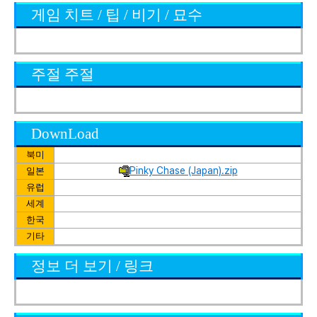
게임 치트 / 팁 / 비기 / 묘수
주절 주절
DownLoad
북미
Pinky Chase (Japan).zip
일본
유럽
세계
한국
기타
정보 더 보기 / 링크